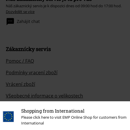
Náš zákaznický servis je k dispozici dnes od 09:00 hod do 17:00 hod.
Dozvědět se více
Zahájit chat
Zákaznícky servis
Pomoc / FAQ
Podmínky vracení zboží
Vrácení zboží
Všeobecné informace o velikostech
Zrušit členství v BSC
Shopping from International
Please click here to visit EMP Online Shop for customers from
Způsoby platby
International