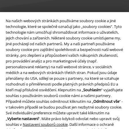
Na našich webových stránkách používáme soubory cookie a jiné
Právní informace
technologie, které se společně označují jako „soubory cookies“. Tyto
technologie nám umožňují shromažďovat informace o uživatelích,
Podmínky
jejich chování a zařízeních. Některé soubory cookie umísťujeme my,
jiné pocházejí od našich partnerů. My a naši partneři používáme
Prohlášení
soubory cookie pro zajištění spolehlivosti a bezpečnosti naší webové
stránky, pro zlepšení a přizpůsobení vašich nákupních zkušeností,
Ochrana osobních údajů
pro provádění analýz a pro marketingové účely (např.
personalizované reklamy) na naší webové stránce, v sociálních
médiích a na webových stránkách třetích stran. Pokud jsou údaje
Likvidace odpadu a ochrana životního prostředí
přenášeny do USA, sdílejí se pouze s partnery, na které se vztahuje
rozhodnutí o přiměřenosti podle platných právních předpisů EU a
Prohlášení o shodě
kteří mají příslušné osvědčení. Klepnutím na „
Souhlasím
“ vyjadřujete
souhlas s používáním souborů cookie námi a našimi partnery.
Informace o přístupnosti
Případně můžete souhlas odmítnout kliknutím na „
Odmítnout vše
“ -
v takovém případě se budou používat jen nezbytné soubory cookie.
Nastavení souborů cookie
Své individuální preference můžete upravit také kliknutím na
„
Vyberte nastavení
“. Máte právo kdykoli odvolat nebo upravit svůj
souhlas v
Nastavení souborů cookie
. Další informace o ochraně
Odstoupení od smlouvy