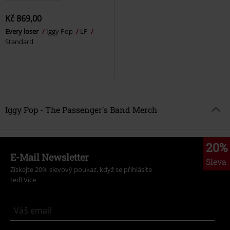
Kč 869,00
Every loser
Iggy Pop
LP
Standard
Iggy Pop - The Passenger's Band Merch
20%
E-Mail Newsletter
Sleva
Získejte 20% slevový poukaz, když se přihlásíte
teď!
Více