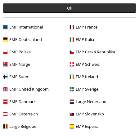
Ok
Nabídky pro vás
EMP International
EMP France
Soutěž
EMP Deutschland
EMP Italia
Objednejte si dárkový poukaz
EMP Polska
EMP Česká Republika
EMP Norge
EMP Schweiz
O EMP
EMP Suomi
EMP Ireland
Udržitelnost
EMP United Kingdom
EMP Sverige
EMP Danmark
Large Nederland
EMP Österreich
EMP Slovensko
Large Belgique
EMP España