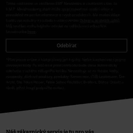
Tímto souhlasím se zasíláním EMP Newslettru a souhlasím s tím, že
E.M.P. Merchandising mbH může zpracovávat mé osobní údaje a
pravidelně mi posílat informace o svých produktech. Mé osobní údaje
budou zpracovány v souladu s ustanoveními
Ochrana osobních údajů
.
Můj souhlas mohu kdykoliv odvolat na odhlašovací odkaz/link.
Unsubscribe
here
.
Odebírat
*Platí pouze online a kód je platný jen 4 týdny. Nelze kombinovat s jinými
slevovými kódy. Po vložení a potvrzení kódu bude sleva automaticky
odečtena z vašeho nákupního košíku. Nevztahuje se na média, knihy,
vstupenky, dárkové poukazy, produkty: Rammstein, (Till) Lindemann, Die
Ärzte, Die Toten Hosen, Feine Sahne Fischfilet, Broilers, Böhse Onkelz a
zboží, jehož koupí podpoříte nadaci.
Náš zákaznický servis je tu pro vás