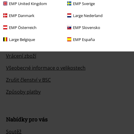
EMP United Kingdom
EMP Sverige
EMP Danmark
Large Nederland
Zákaznícky servis
EMP Österreich
EMP Slovensko
Pomoc / FAQ
Large Belgique
EMP España
Podmínky vracení zboží
Vrácení zboží
Všeobecné informace o velikostech
Zrušit členství v BSC
Způsoby platby
Nabídky pro vás
Soutěž