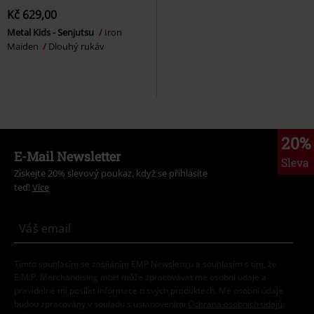
Kč 629,00
Metal Kids - Senjutsu
Iron
Maiden
Dlouhý rukáv
20%
E-Mail Newsletter
Sleva
Získejte 20% slevový poukaz, když se přihlásíte
teď!
Více
Tímto souhlasím se zasíláním EMP Newslettru a souhlasím s tím, že
E.M.P. Merchandising mbH může zpracovávat mé osobní údaje a
pravidelně mi posílat informace o svých produktech. Mé osobní údaje
budou zpracovány v souladu s ustanoveními
Ochrana osobních údajů
.