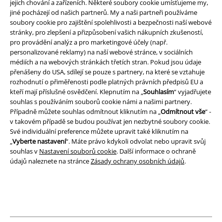
jejich chování a zařízeních. Některé soubory cookie umísťujeme my,
Podmínky
jiné pocházejí od našich partnerů. My a naši partneři používáme
soubory cookie pro zajištění spolehlivosti a bezpečnosti naší webové
Prohlášení
stránky, pro zlepšení a přizpůsobení vašich nákupních zkušeností,
pro provádění analýz a pro marketingové účely (např.
personalizované reklamy) na naší webové stránce, v sociálních
Ochrana osobních údajů
médiích a na webových stránkách třetích stran. Pokud jsou údaje
přenášeny do USA, sdílejí se pouze s partnery, na které se vztahuje
Likvidace odpadu a ochrana životního prostředí
rozhodnutí o přiměřenosti podle platných právních předpisů EU a
kteří mají příslušné osvědčení. Klepnutím na „
Souhlasím
“ vyjadřujete
Prohlášení o shodě
souhlas s používáním souborů cookie námi a našimi partnery.
Případně můžete souhlas odmítnout kliknutím na „
Odmítnout vše
“ -
Informace o přístupnosti
v takovém případě se budou používat jen nezbytné soubory cookie.
Své individuální preference můžete upravit také kliknutím na
„
Vyberte nastavení
“. Máte právo kdykoli odvolat nebo upravit svůj
Nastavení souborů cookie
souhlas v
Nastavení souborů cookie
. Další informace o ochraně
údajů naleznete na stránce
Zásady ochrany osobních údajů
.
Odstoupení od smlouvy
Všechny ceny jsou včetně DPH, bez
poštovného a balného
© 1986-2026 EMP Merchandising