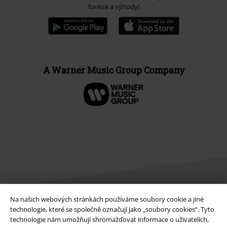
funkce a výhody!
A Warner Music Group Company
Na našich webových stránkách používáme soubory cookie a jiné
technologie, které se společně označují jako „soubory cookies“. Tyto
Právní informace
technologie nám umožňují shromažďovat informace o uživatelích,