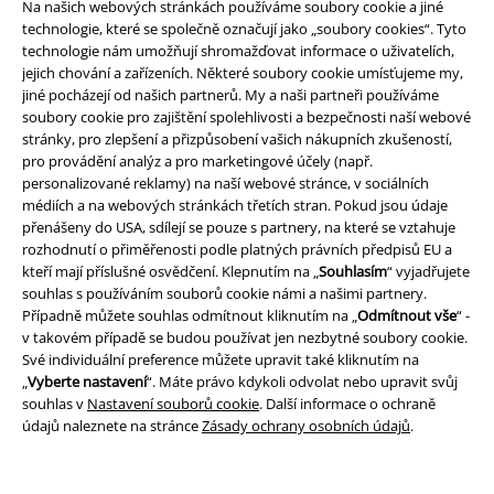
Na našich webových stránkách používáme soubory cookie a jiné
technologie, které se společně označují jako „soubory cookies“. Tyto
technologie nám umožňují shromažďovat informace o uživatelích,
jejich chování a zařízeních. Některé soubory cookie umísťujeme my,
jiné pocházejí od našich partnerů. My a naši partneři používáme
soubory cookie pro zajištění spolehlivosti a bezpečnosti naší webové
stránky, pro zlepšení a přizpůsobení vašich nákupních zkušeností,
pro provádění analýz a pro marketingové účely (např.
personalizované reklamy) na naší webové stránce, v sociálních
médiích a na webových stránkách třetích stran. Pokud jsou údaje
Právní informace
přenášeny do USA, sdílejí se pouze s partnery, na které se vztahuje
Podmínky
rozhodnutí o přiměřenosti podle platných právních předpisů EU a
kteří mají příslušné osvědčení. Klepnutím na „
Souhlasím
“ vyjadřujete
souhlas s používáním souborů cookie námi a našimi partnery.
Prohlášení
Případně můžete souhlas odmítnout kliknutím na „
Odmítnout vše
“ -
v takovém případě se budou používat jen nezbytné soubory cookie.
Ochrana osobních údajů
Své individuální preference můžete upravit také kliknutím na
„
Vyberte nastavení
“. Máte právo kdykoli odvolat nebo upravit svůj
Likvidace odpadu a ochrana životního prostředí
souhlas v
Nastavení souborů cookie
. Další informace o ochraně
údajů naleznete na stránce
Zásady ochrany osobních údajů
.
Prohlášení o shodě