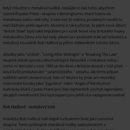
Když mluvíme o metalové hudbě, nepůjde to bez toho, abychom
nezmínili Judas Priest - skupinu z Birminghamu, která tvarovala
metalovou scénu celé roky. S více než 50 miliony prodaných nosičů to
není žádným překvapením. Musíme si také přiznat, že jejich nové album
"British Steel" bylo také impulsem pro vznik Nové vlny britského heavy
metalového žánru a to byl tedy album (a v podstatě stále je)! Vokalista a
metalový kouzelník Rob Halford je přímo ztělesněním tohoto žánru.
Skladby jako "United", "Living After Midnight" a "Breaking The Law"
skupině získali spoustu dlouhodobých fanoušků z metalové scény i
mimo ni. Bohužel v roce 1990 se tito kluci z Británie dostali v USA před
soud kvůli produkování '' satanistického '' obsahu, ale tento případ
naštěstí zamítl okresní soud. Kdo ví? Možná by jinak ani nevznikly
mistrovské kousky jako "Jugulator" nebo "Angel of Retribution".
Nahrávky kluků z Judas Priest jsou bez nejmenších pochyb legendární,
ale jejich nemilosrdní živá vystoupení jsou ještě více nezapomenutelné!
Rob Halford - metalový bůh
Vokalista Rob Halford měl stejně turbulentní život jako samotná
skupina. Tento průkopník metalové hudby sedmdesátých a