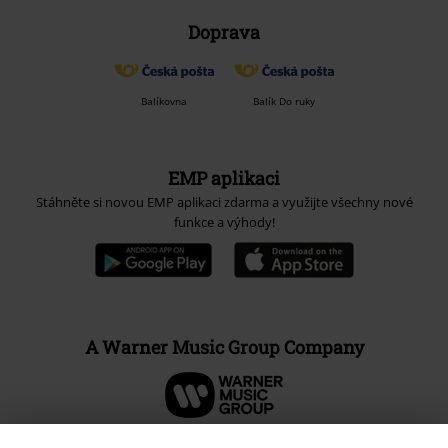
Doprava
Balíkovna
Balík Do ruky
EMP aplikaci
Stáhněte si novou EMP aplikaci zdarma a využijte všechny nové
funkce a výhody!
A Warner Music Group Company