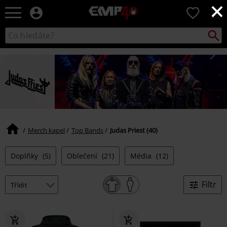
×
EMP
0
-
Hudba,
Vyhled
Katalog
TV
vyhledávání
filmy
&
seriály,
Merch
pro
hráče,
Alternativní
móda
Merch kapel
Top Bands
Judas Priest (40)
Doplňky
(5)
Oblečení
(21)
Média
(12)
Filtr