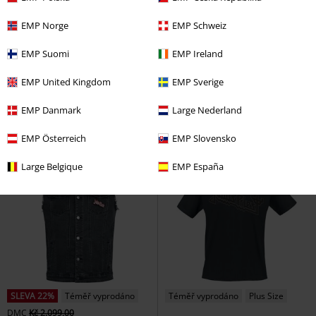
EMP Norge
EMP Schweiz
EMP Suomi
EMP Ireland
Kč 949,00
Kč 1.359,00
Revolution Album
Judas Priest
Painkiller
Judas Priest
Mikina s
EMP United Kingdom
EMP Sverige
Tričko s dlouhým rukávem
kapucí na zip
EMP Danmark
Large Nederland
EMP Österreich
EMP Slovensko
Large Belgique
EMP España
SLEVA 22%
Téměř vyprodáno
Téměř vyprodáno
Plus Size
DMC
Kč 2.099,00