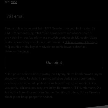
teď!
Více
Tímto souhlasím se zasíláním EMP Newslettru a souhlasím s tím, že
E.M.P. Merchandising mbH může zpracovávat mé osobní údaje a
pravidelně mi posílat informace o svých produktech. Mé osobní údaje
budou zpracovány v souladu s ustanoveními
Ochrana osobních údajů
.
Můj souhlas mohu kdykoliv odvolat na odhlašovací odkaz/link.
Unsubscribe
here
.
Odebírat
*Platí pouze online a kód je platný jen 4 týdny. Nelze kombinovat s jinými
slevovými kódy. Po vložení a potvrzení kódu bude sleva automaticky
odečtena z vašeho nákupního košíku. Nevztahuje se na média, knihy,
vstupenky, dárkové poukazy, produkty: Rammstein, (Till) Lindemann, Die
Ärzte, Die Toten Hosen, Feine Sahne Fischfilet, Broilers, Böhse Onkelz a
zboží, jehož koupí podpoříte nadaci.