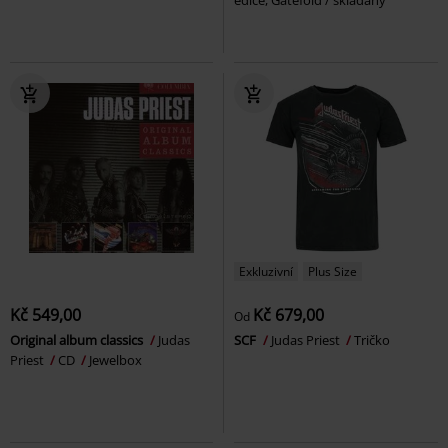
edice, Gatefold / skládaný
Exkluzivní
Plus Size
Kč 549,00
Kč 679,00
Od
Original album classics
Judas
SCF
Judas Priest
Tričko
Priest
CD
Jewelbox