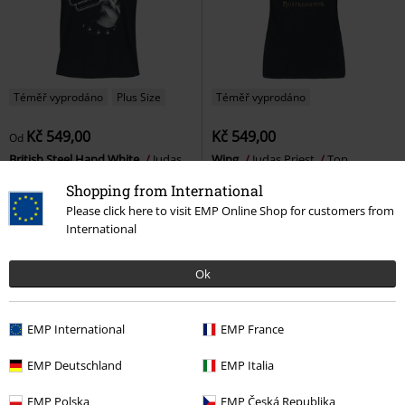
Téměř vyprodáno
Plus Size
Téměř vyprodáno
Kč 549,00
Kč 549,00
Od
British Steel Hand White
Judas
Wing
Judas Priest
Top
Priest
Tričko
Shopping from International
Please click here to visit EMP Online Shop for customers from
International
Ok
EMP International
EMP France
EMP Deutschland
EMP Italia
EMP Polska
EMP Česká Republika