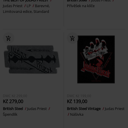
THE BEST OF JUDAS PRIEST
British Steel
Judas Priest
Judas Priest
LP
Barevné,
Přívěšek na klíče
Limitovaná edice, Standard
DMC
Kč 299,00
DMC
Kč 199,00
Kč 279,00
Kč 139,00
British Steel
Judas Priest
British Steel Vintage
Judas Priest
Špendlík
Nášivka