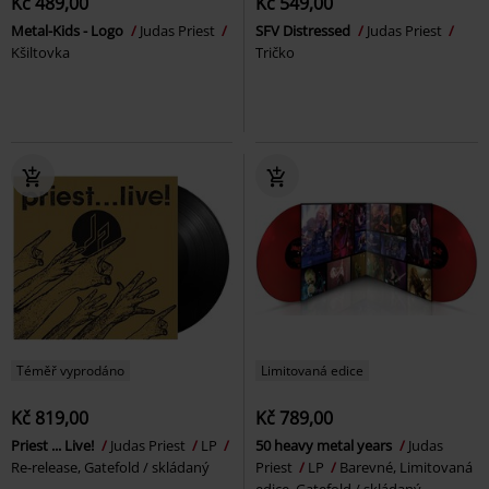
Kč 489,00
Kč 549,00
Metal-Kids - Logo
Judas Priest
SFV Distressed
Judas Priest
Kšiltovka
Tričko
Téměř vyprodáno
Limitovaná edice
Kč 819,00
Kč 789,00
Priest ... Live!
Judas Priest
LP
50 heavy metal years
Judas
Re-release, Gatefold / skládaný
Priest
LP
Barevné, Limitovaná