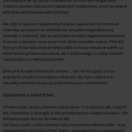
osmdesátých let ze Sutton Coldfield se i se svým extravagantním
módním vkusem stal prvním metalovým hudebníkem, který se veřejně
přiznal ke své homosexuální orientaci.
Ne vždy to byla pro něj jednoduchá jízda, opakovaně ho stresovali
interview, po kterých se cítil kvůli své sexualitě marginalizovaný,
osamělý a izolovaný. Aby se vypořádal se svými negativními emocemi,
frustrací a obavami, svou pozornost otočil na hudbu a texty. Přiznání
bylo pro Roba nepochybně těžké zvlášť na heavy metalové scéně, na
které dominují heterosexuálové, ale u svých kolegů a rodiny naštěstí
našel podporu a velké porozumění.
Dnes je Rob nejen metalovým bohem ... ale i ikonou gayů a svou
popularitu používá na podporu ostatních, aby byli v otázce své
sexuality otevření a bojovaly proti nerovnosti a diskriminaci.
Zajímavosti o Judas Priest
s Priest a čísla: skupina dodnes vydala spolu 17 studiových alb, 6 živých
alb, 6 kompilaci a 33 singlů. A čísla prodejnosti jsou stejně působivé - tito
Britové prodali více než 40 milionů alb.
Od hlavy k patě v kůži, ozdobeni nýty a se zdravou dávkou S&M - to je
nezaměnitelný styl Judas Priest, který v sedmdesátých a osmdesátých