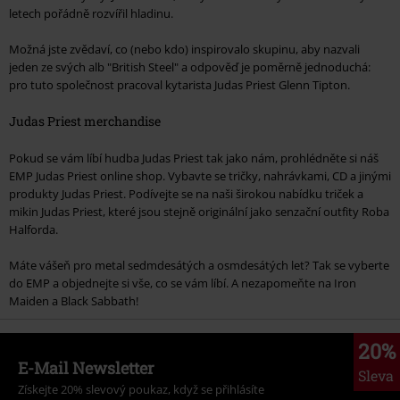
letech pořádně rozvířil hladinu.
Možná jste zvědaví, co (nebo kdo) inspirovalo skupinu, aby nazvali
jeden ze svých alb "British Steel" a odpověď je poměrně jednoduchá:
pro tuto společnost pracoval kytarista Judas Priest Glenn Tipton.
Judas Priest merchandise
Pokud se vám líbí hudba Judas Priest tak jako nám, prohlédněte si náš
EMP Judas Priest online shop. Vybavte se tričky, nahrávkami, CD a jinými
produkty Judas Priest. Podívejte se na naši širokou nabídku triček a
mikin Judas Priest, které jsou stejně originální jako senzační outfity Roba
Halforda.
Máte vášeň pro metal sedmdesátých a osmdesátých let? Tak se vyberte
do EMP a objednejte si vše, co se vám líbí. A nezapomeňte na Iron
Maiden a Black Sabbath!
20%
E-Mail Newsletter
Sleva
Získejte 20% slevový poukaz, když se přihlásíte