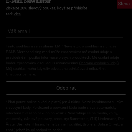
E-Mail Newsletter
Sleva
Získejte 20% slevový poukaz, když se přihlásíte
teď!
Více
Tímto souhlasím se zasíláním EMP Newslettru a souhlasím s tím, že
E.M.P. Merchandising mbH může zpracovávat mé osobní údaje a
pravidelně mi posílat informace o svých produktech. Mé osobní údaje
budou zpracovány v souladu s ustanoveními
Ochrana osobních údajů
.
Můj souhlas mohu kdykoliv odvolat na odhlašovací odkaz/link.
Unsubscribe
here
.
Odebírat
*Platí pouze online a kód je platný jen 4 týdny. Nelze kombinovat s jinými
slevovými kódy. Po vložení a potvrzení kódu bude sleva automaticky
odečtena z vašeho nákupního košíku. Nevztahuje se na média, knihy,
vstupenky, dárkové poukazy, produkty: Rammstein, (Till) Lindemann, Die
Ärzte, Die Toten Hosen, Feine Sahne Fischfilet, Broilers, Böhse Onkelz a
zboží, jehož koupí podpoříte nadaci.