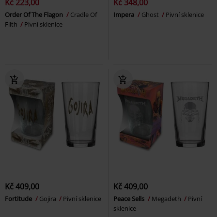
Kč 223,00
Kč 348,00
Order Of The Flagon
Cradle Of
Impera
Ghost
Pivní sklenice
Filth
Pivní sklenice
Kč 409,00
Kč 409,00
Fortitude
Gojira
Pivní sklenice
Peace Sells
Megadeth
Pivní
sklenice