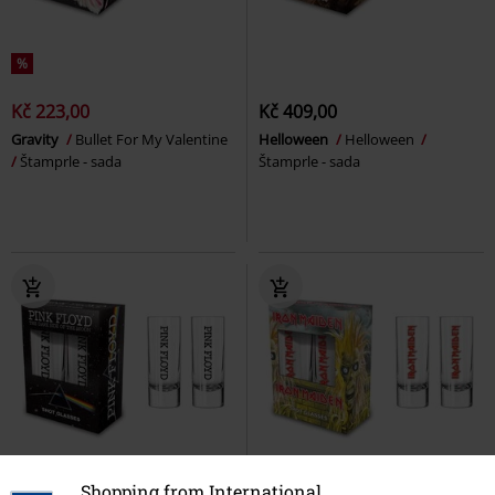
%
Kč 223,00
Kč 409,00
Gravity
Bullet For My Valentine
Helloween
Helloween
Štamprle - sada
Štamprle - sada
%
Téměř vyprodáno
Shopping from International