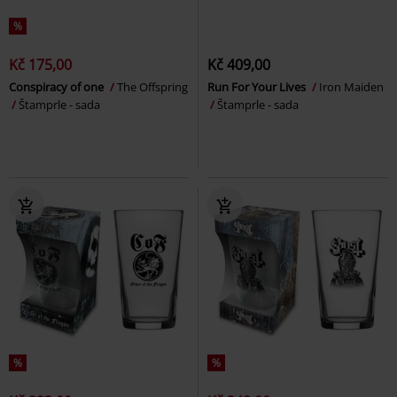
%
Kč 175,00
Kč 409,00
Conspiracy of one
The Offspring
Run For Your Lives
Iron Maiden
Štamprle - sada
Štamprle - sada
%
%