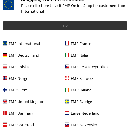
Please click here to visit EMP Online Shop for customers from
Kč 329,00
Kč 409,00
International
Dark Side Of The Moon
Pink
Iron Maiden
Iron Maiden
Floyd
Štamprle - sada
Štamprle - sada
Ok
EMP International
EMP France
EMP Deutschland
EMP Italia
EMP Polska
EMP Česká Republika
EMP Norge
EMP Schweiz
EMP Suomi
EMP Ireland
EMP United Kingdom
EMP Sverige
EMP Danmark
Large Nederland
Kč 679,00
Kč 409,00
EMP Österreich
EMP Slovensko
Tumbler 2er Box
Rammstein
And Justice For All
Metallica