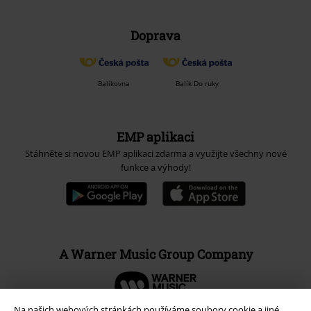
Doprava
Balíkovna
Balík Do ruky
EMP aplikaci
Stáhněte si novou EMP aplikaci zdarma a využijte všechny nové
funkce a výhody!
A Warner Music Group Company
Na našich webových stránkách používáme soubory cookie a jiné