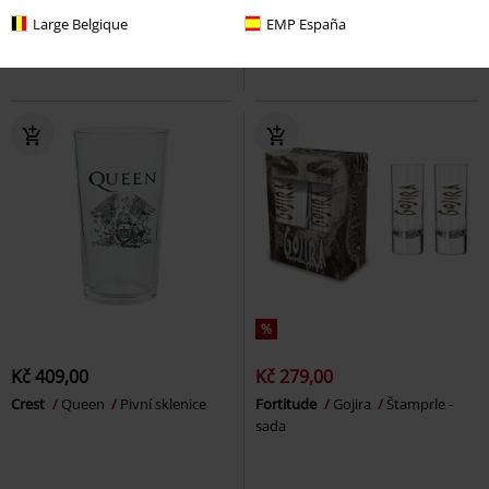
Poháre na whisky
Pivní sklenice
Large Belgique
EMP España
%
Kč 409,00
Kč 279,00
Crest
Queen
Pivní sklenice
Fortitude
Gojira
Štamprle -
sada