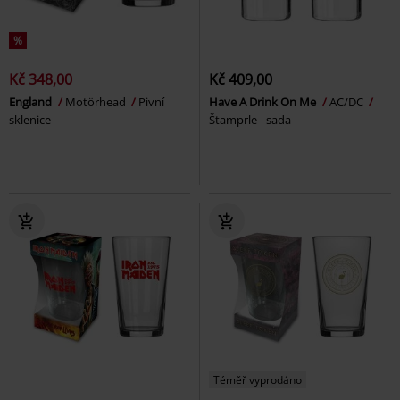
%
Kč 348,00
Kč 409,00
England
Motörhead
Pivní
Have A Drink On Me
AC/DC
sklenice
Štamprle - sada
Téměř vyprodáno