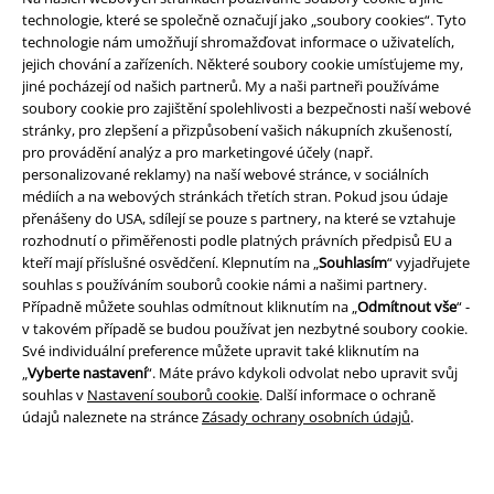
technologie, které se společně označují jako „soubory cookies“. Tyto
technologie nám umožňují shromažďovat informace o uživatelích,
jejich chování a zařízeních. Některé soubory cookie umísťujeme my,
jiné pocházejí od našich partnerů. My a naši partneři používáme
soubory cookie pro zajištění spolehlivosti a bezpečnosti naší webové
stránky, pro zlepšení a přizpůsobení vašich nákupních zkušeností,
pro provádění analýz a pro marketingové účely (např.
personalizované reklamy) na naší webové stránce, v sociálních
médiích a na webových stránkách třetích stran. Pokud jsou údaje
přenášeny do USA, sdílejí se pouze s partnery, na které se vztahuje
Právní informace
rozhodnutí o přiměřenosti podle platných právních předpisů EU a
kteří mají příslušné osvědčení. Klepnutím na „
Souhlasím
“ vyjadřujete
Podmínky
souhlas s používáním souborů cookie námi a našimi partnery.
Případně můžete souhlas odmítnout kliknutím na „
Odmítnout vše
“ -
Prohlášení
v takovém případě se budou používat jen nezbytné soubory cookie.
Své individuální preference můžete upravit také kliknutím na
Ochrana osobních údajů
„
Vyberte nastavení
“. Máte právo kdykoli odvolat nebo upravit svůj
souhlas v
Nastavení souborů cookie
. Další informace o ochraně
Likvidace odpadu a ochrana životního prostředí
údajů naleznete na stránce
Zásady ochrany osobních údajů
.
Prohlášení o shodě