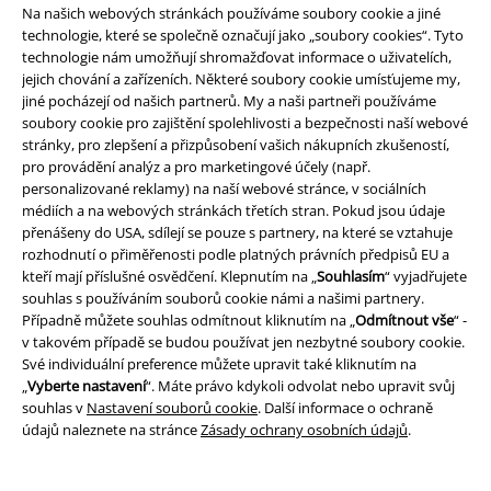
Na našich webových stránkách používáme soubory cookie a jiné
technologie, které se společně označují jako „soubory cookies“. Tyto
technologie nám umožňují shromažďovat informace o uživatelích,
jejich chování a zařízeních. Některé soubory cookie umísťujeme my,
Právní informace
jiné pocházejí od našich partnerů. My a naši partneři používáme
soubory cookie pro zajištění spolehlivosti a bezpečnosti naší webové
Podmínky
stránky, pro zlepšení a přizpůsobení vašich nákupních zkušeností,
pro provádění analýz a pro marketingové účely (např.
Prohlášení
personalizované reklamy) na naší webové stránce, v sociálních
médiích a na webových stránkách třetích stran. Pokud jsou údaje
Ochrana osobních údajů
přenášeny do USA, sdílejí se pouze s partnery, na které se vztahuje
rozhodnutí o přiměřenosti podle platných právních předpisů EU a
kteří mají příslušné osvědčení. Klepnutím na „
Souhlasím
“ vyjadřujete
Likvidace odpadu a ochrana životního prostředí
souhlas s používáním souborů cookie námi a našimi partnery.
Případně můžete souhlas odmítnout kliknutím na „
Odmítnout vše
“ -
Prohlášení o shodě
v takovém případě se budou používat jen nezbytné soubory cookie.
Své individuální preference můžete upravit také kliknutím na
Informace o přístupnosti
„
Vyberte nastavení
“. Máte právo kdykoli odvolat nebo upravit svůj
souhlas v
Nastavení souborů cookie
. Další informace o ochraně
Nastavení souborů cookie
údajů naleznete na stránce
Zásady ochrany osobních údajů
.
Odstoupení od smlouvy