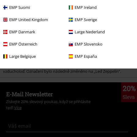
Online Shopu.
EMP Suomi
EMP Ireland
Pro opravdové fanoušky
EMP United Kingdom
EMP Sverige
Jako správný fanoušek Led Zeppelin si u nás samozřejmě můžete koupit
EMP Danmark
Large Nederland
nejen alba Led Zeppelin, ale také spoustu dalšího zboží, kterým můžete
dokonale vyjádřit lásku k vaší oblíbené kapele. Stačí se porozhlédnout v
EMP Österreich
EMP Slovensko
internetovém obchodě a objevit trička, topy a svetry Led Zeppelin, které
jsou pouze exkluzivně v EMP. To byste si neměli nechat ujít! Věděli jste,
Large Belgique
EMP España
že Keith Moon (bubeník The Who) údajně pomohl dát Led Zeppelin
jméno? Řekl, že se kapela potopí jako ""lead zeppelin"" - olověná
vzducholoď. Označení bylo následně změněno na „Led Zeppelin“.
20%
E-Mail Newsletter
Sleva
Získejte 20% slevový poukaz, když se přihlásíte
teď!
Více