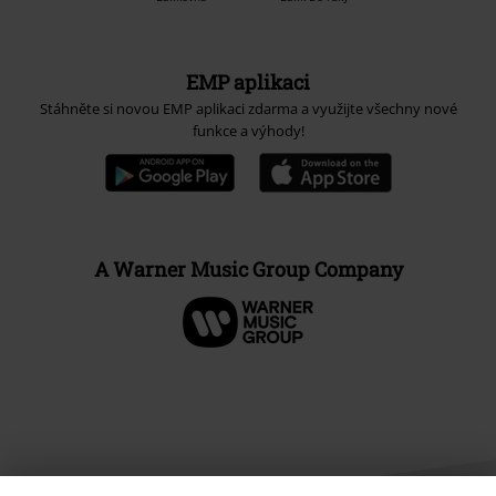
EMP aplikaci
Stáhněte si novou EMP aplikaci zdarma a využijte všechny nové
funkce a výhody!
A Warner Music Group Company