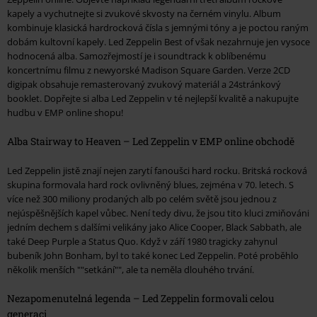
kapely a vychutnejte si zvukové skvosty na černém vinylu. Album
kombinuje klasická hardrocková čísla s jemnými tóny a je poctou raným
dobám kultovní kapely. Led Zeppelin Best of však nezahrnuje jen vysoce
hodnocená alba. Samozřejmostí je i soundtrack k oblíbenému
koncertnímu filmu z newyorské Madison Square Garden. Verze 2CD
digipak obsahuje remasterovaný zvukový materiál a 24stránkový
booklet. Dopřejte si alba Led Zeppelin v té nejlepší kvalitě a nakupujte
hudbu v EMP online shopu!
Alba Stairway to Heaven – Led Zeppelin v EMP online obchodě
Led Zeppelin jistě znají nejen zarytí fanoušci hard rocku. Britská rocková
skupina formovala hard rock ovlivněný blues, zejména v 70. letech. S
více než 300 miliony prodaných alb po celém světě jsou jednou z
nejúspěšnějších kapel vůbec. Není tedy divu, že jsou tito kluci zmiňováni
jedním dechem s dalšími velikány jako Alice Cooper, Black Sabbath, ale
také Deep Purple a Status Quo. Když v září 1980 tragicky zahynul
bubeník John Bonham, byl to také konec Led Zeppelin. Poté proběhlo
několik menších ""setkání"", ale ta neměla dlouhého trvání.
Nezapomenutelná legenda – Led Zeppelin formovali celou
generaci