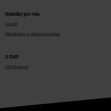
Nabídky pro vás
Soutěž
Objednejte si dárkový poukaz
O EMP
Udržitelnost