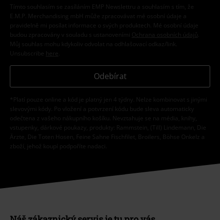
Tímto souhlasím se zasíláním EMP Newslettru a souhlasím s tím, že
E.M.P. Merchandising mbH může zpracovávat mé osobní údaje a
pravidelně mi posílat informace o svých produktech. Mé osobní údaje
budou zpracovány v souladu s ustanoveními
Ochrana osobních údajů
.
Můj souhlas mohu kdykoliv odvolat na odhlašovací odkaz/link.
Unsubscribe
here
.
Odebírat
*Platí pouze online a kód je platný jen 4 týdny. Nelze kombinovat s jinými
slevovými kódy. Po vložení a potvrzení kódu bude sleva automaticky
odečtena z vašeho nákupního košíku. Nevztahuje se na média, knihy,
vstupenky, dárkové poukazy, produkty: Rammstein, (Till) Lindemann, Die
Ärzte, Die Toten Hosen, Feine Sahne Fischfilet, Broilers, Böhse Onkelz a
zboží, jehož koupí podpoříte nadaci.
Náš zákaznický servis je tu pro vás