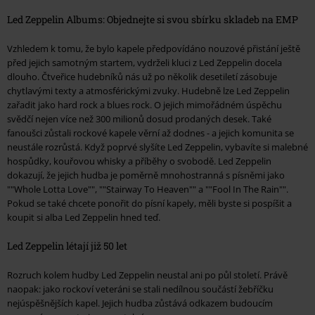
Led Zeppelin Albums: Objednejte si svou sbírku skladeb na EMP
Vzhledem k tomu, že bylo kapele předpovídáno nouzové přistání ještě
před jejich samotným startem, vydrželi kluci z Led Zeppelin docela
dlouho. Čtveřice hudebníků nás už po několik desetiletí zásobuje
chytlavými texty a atmosférickými zvuky. Hudebně lze Led Zeppelin
zařadit jako hard rock a blues rock. O jejich mimořádném úspěchu
svědčí nejen více než 300 milionů dosud prodaných desek. Také
fanoušci zůstali rockové kapele věrní až dodnes - a jejich komunita se
neustále rozrůstá. Když poprvé slyšíte Led Zeppelin, vybavíte si malebné
hospůdky, kouřovou whisky a příběhy o svobodě. Led Zeppelin
dokazují, že jejich hudba je poměrně mnohostranná s písněmi jako
""Whole Lotta Love"", ""Stairway To Heaven"" a ""Fool In The Rain"".
Pokud se také chcete ponořit do písní kapely, měli byste si pospíšit a
koupit si alba Led Zeppelin hned teď.
Led Zeppelin létají již 50 let
Rozruch kolem hudby Led Zeppelin neustal ani po půl století. Právě
naopak: jako rockoví veteráni se stali nedílnou součástí žebříčku
nejúspěšnějších kapel. Jejich hudba zůstává odkazem budoucím