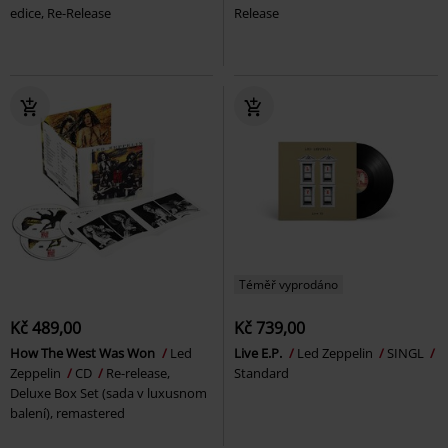
edice, Re-Release
Release
Téměř vyprodáno
Kč 489,00
Kč 739,00
How The West Was Won
Led
Live E.P.
Led Zeppelin
SINGL
Zeppelin
CD
Re-release,
Standard
Deluxe Box Set (sada v luxusnom
balení), remastered