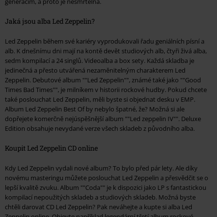
generacím, a proto je nesmrtelná.
Jaká jsou alba Led Zeppelin?
Led Zeppelin během své kariéry vyprodukovali řadu geniálních písní a
alb. K dnešnímu dni mají na kontě devět studiových alb, čtyři živá alba,
sedm kompilací a 24 singlů. Videoalba a box sety. Každá skladba je
jedinečná a přesto utvářená nezaměnitelným charakterem Led
Zeppelin. Debutové album ""Led Zeppelin"", známé také jako ""Good
Times Bad Times"", je milníkem v historii rockové hudby. Pokud chcete
také poslouchat Led Zeppelin, měli byste si objednat desku v EMP.
Album Led Zeppelin Best Of by nebylo špatné, že? Možná si ale
dopřejete komerčně nejúspěšnější album ""Led zeppelin IV"". Deluxe
Edition obsahuje nevydané verze všech skladeb z původního alba.
Koupit Led Zeppelin CD online
Kdy Led Zeppelin vydali nové album? To bylo před pár lety. Ale díky
novému masteringu můžete poslouchat Led Zeppelin a přesvědčit se o
lepší kvalitě zvuku. Album ""Coda"" je k dispozici jako LP s fantastickou
kompilací nepoužitých skladeb a studiových skladeb. Možná byste
chtěli darovat CD Led Zeppelin? Pak neváhejte a kupte si alba Led
Zeppelin online. Objevte například legendární třetí album rockové