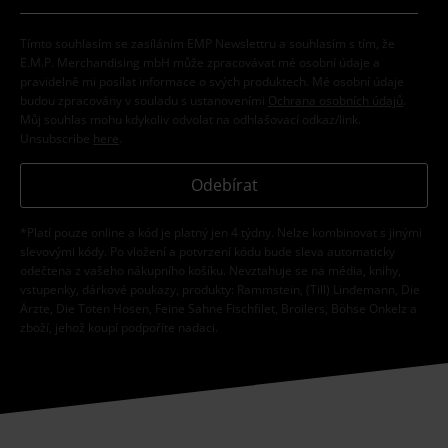
Tímto souhlasím se zasíláním EMP Newslettru a souhlasím s tím, že
E.M.P. Merchandising mbH může zpracovávat mé osobní údaje a
pravidelně mi posílat informace o svých produktech. Mé osobní údaje
budou zpracovány v souladu s ustanoveními
Ochrana osobních údajů
.
Můj souhlas mohu kdykoliv odvolat na odhlašovací odkaz/link.
Unsubscribe
here
.
Odebírat
*Platí pouze online a kód je platný jen 4 týdny. Nelze kombinovat s jinými
slevovými kódy. Po vložení a potvrzení kódu bude sleva automaticky
odečtena z vašeho nákupního košíku. Nevztahuje se na média, knihy,
vstupenky, dárkové poukazy, produkty: Rammstein, (Till) Lindemann, Die
Ärzte, Die Toten Hosen, Feine Sahne Fischfilet, Broilers, Böhse Onkelz a
zboží, jehož koupí podpoříte nadaci.