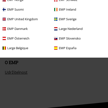
EMP Suomi
EMP Ireland
EMP United Kingdom
EMP Sverige
Nabídky pro vás
EMP Danmark
Large Nederland
Soutěž
EMP Österreich
EMP Slovensko
Objednejte si dárkový poukaz
Large Belgique
EMP España
O EMP
Udržitelnost