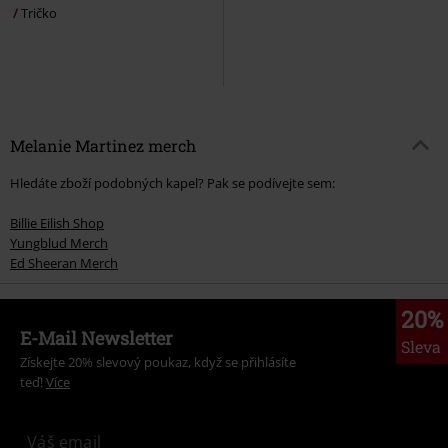
Tričko
Melanie Martinez merch
Hledáte zboží podobných kapel? Pak se podívejte sem:
Billie Eilish Shop
Yungblud Merch
Ed Sheeran Merch
20%
E-Mail Newsletter
Sleva
Získejte 20% slevový poukaz, když se přihlásíte
teď!
Více