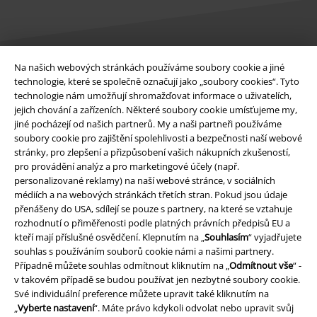
Na našich webových stránkách používáme soubory cookie a jiné
Právní informace
technologie, které se společně označují jako „soubory cookies“. Tyto
technologie nám umožňují shromažďovat informace o uživatelích,
Podmínky
jejich chování a zařízeních. Některé soubory cookie umísťujeme my,
jiné pocházejí od našich partnerů. My a naši partneři používáme
soubory cookie pro zajištění spolehlivosti a bezpečnosti naší webové
Prohlášení
stránky, pro zlepšení a přizpůsobení vašich nákupních zkušeností,
pro provádění analýz a pro marketingové účely (např.
Ochrana osobních údajů
personalizované reklamy) na naší webové stránce, v sociálních
médiích a na webových stránkách třetích stran. Pokud jsou údaje
Likvidace odpadu a ochrana životního prostředí
přenášeny do USA, sdílejí se pouze s partnery, na které se vztahuje
rozhodnutí o přiměřenosti podle platných právních předpisů EU a
Prohlášení o shodě
kteří mají příslušné osvědčení. Klepnutím na „
Souhlasím
“ vyjadřujete
souhlas s používáním souborů cookie námi a našimi partnery.
Případně můžete souhlas odmítnout kliknutím na „
Odmítnout vše
“ -
Informace o přístupnosti
v takovém případě se budou používat jen nezbytné soubory cookie.
Své individuální preference můžete upravit také kliknutím na
Nastavení souborů cookie
„
Vyberte nastavení
“. Máte právo kdykoli odvolat nebo upravit svůj