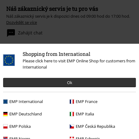
Náš zákaznický servis je tu pro vás
Náš zákaznický servis je k dispozici dnes od 09:00 hod do 17:00 hod.
Dozvědět se více
Zahájit chat
Shopping from International
Please click here to visit EMP Online Shop for customers from
Zákaznícky servis
International
Pomoc / FAQ
Ok
Podmínky vracení zboží
Vrácení zboží
EMP International
EMP France
Všeobecné informace o velikostech
EMP Deutschland
EMP Italia
Zrušit členství v BSC
EMP Polska
EMP Česká Republika
Způsoby platby
EMP Norge
EMP Schweiz