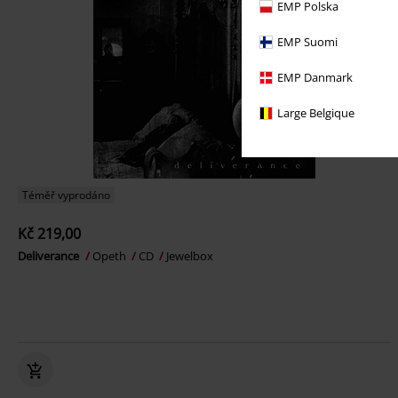
EMP Polska
EMP Suomi
EMP Danmark
Large Belgique
Téměř vyprodáno
Kč 219,00
Deliverance
Opeth
CD
Jewelbox