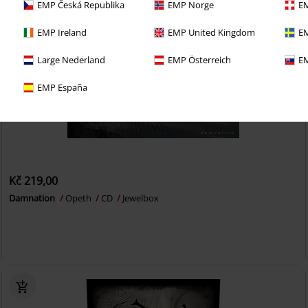
EMP Česká Republika
EMP Norge
EM
EMP Ireland
EMP United Kingdom
EM
Large Nederland
EMP Österreich
EM
EMP España
Kč 219,00
Damnation
Opeth
CD
Jewelbox