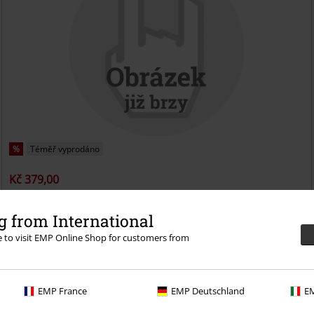
%
Téměř vyprodáno
Kč 379,00
Garden of the titans (Live at Red Rocks Amphitheater)
Opeth
DVD
Box - sada
 from International
re to visit EMP Online Shop for customers from
EMP France
EMP Deutschland
EM