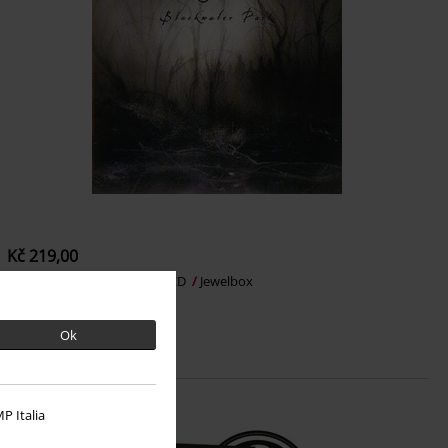
Kč 219,00
Blackwater park
Opeth
CD
Jewelbox
Ok
P Italia