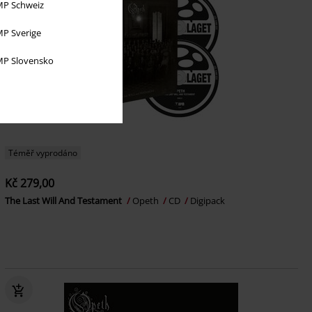
P Schweiz
P Sverige
P Slovensko
Téměř vyprodáno
Kč 279,00
The Last Will And Testament
Opeth
CD
Digipack