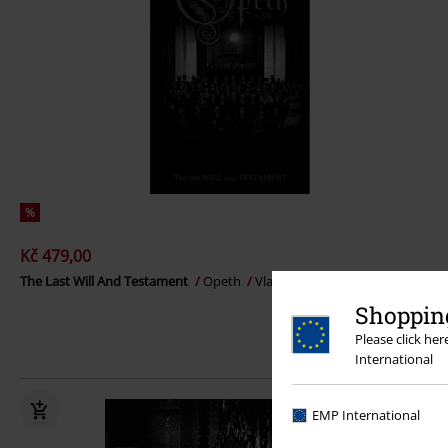
%
Kč 479,00
The Last Will And Testament
Opeth
Vlajka
Shopping
Please click he
International
EMP International