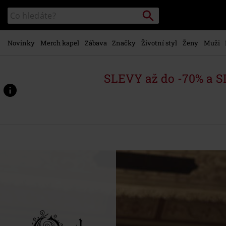
Přejít k
Vyhledávání
Katalog
hlavnímu
vyhledávání
obsahu
Novinky
Merch kapel
Zábava
Značky
Životní styl
Ženy
Muži
SLEVY až do -70% a 