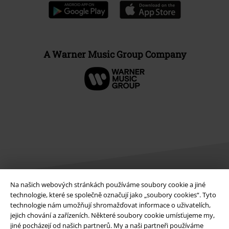
A Warner Music Group Company
Na našich webových stránkách používáme soubory cookie a jiné
technologie, které se společně označují jako „soubory cookies“. Tyto
Právní informace
technologie nám umožňují shromažďovat informace o uživatelích,
jejich chování a zařízeních. Některé soubory cookie umísťujeme my,
Podmínky
jiné pocházejí od našich partnerů. My a naši partneři používáme