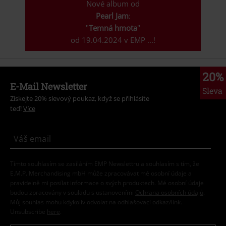
Nové album od
Pearl Jam
:
"
Temná hmota
"
od 19.04.2024 v EMP ...!
20%
E-Mail Newsletter
Sleva
Získejte 20% slevový poukaz, když se přihlásíte
teď!
Více
Tímto souhlasím se zasíláním EMP Newslettru a souhlasím s tím, že
E.M.P. Merchandising mbH může zpracovávat mé osobní údaje a
pravidelně mi posílat informace o svých produktech. Mé osobní údaje
budou zpracovány v souladu s ustanoveními
Ochrana osobních údajů
.
Můj souhlas mohu kdykoliv odvolat na odhlašovací odkaz/link.
Unsubscribe
here
.