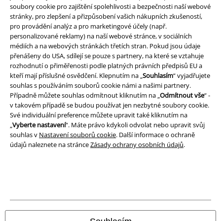
soubory cookie pro zajištění spolehlivosti a bezpečnosti naší webové
Prohlášení
stránky, pro zlepšení a přizpůsobení vašich nákupních zkušeností,
pro provádění analýz a pro marketingové účely (např.
personalizované reklamy) na naší webové stránce, v sociálních
Ochrana osobních údajů
médiích a na webových stránkách třetích stran. Pokud jsou údaje
přenášeny do USA, sdílejí se pouze s partnery, na které se vztahuje
Likvidace odpadu a ochrana životního prostředí
rozhodnutí o přiměřenosti podle platných právních předpisů EU a
kteří mají příslušné osvědčení. Klepnutím na „
Souhlasím
“ vyjadřujete
Prohlášení o shodě
souhlas s používáním souborů cookie námi a našimi partnery.
Případně můžete souhlas odmítnout kliknutím na „
Odmítnout vše
“ -
Informace o přístupnosti
v takovém případě se budou používat jen nezbytné soubory cookie.
Své individuální preference můžete upravit také kliknutím na
„
Nastavení souborů cookie
Vyberte nastavení
“. Máte právo kdykoli odvolat nebo upravit svůj
souhlas v
Nastavení souborů cookie
. Další informace o ochraně
údajů naleznete na stránce
Zásady ochrany osobních údajů
.
Odstoupení od smlouvy
Všechny ceny jsou včetně DPH, bez
poštovného a balného
© 1986-2026 EMP Merchandising