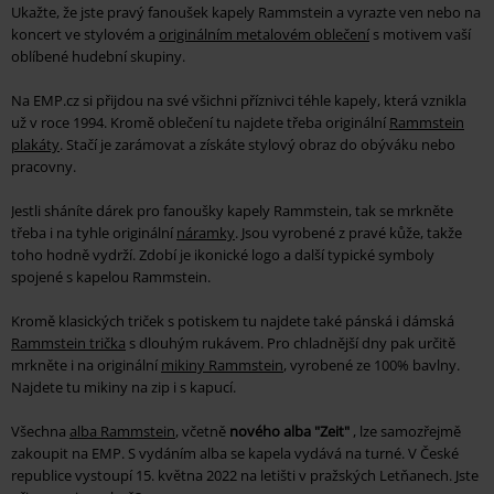
Ukažte, že jste pravý fanoušek kapely Rammstein a vyrazte ven nebo na
koncert ve stylovém a
originálním metalovém oblečení
s motivem vaší
oblíbené hudební skupiny.
Na EMP.cz si přijdou na své všichni příznivci téhle kapely, která vznikla
už v roce 1994. Kromě oblečení tu najdete třeba originální
Rammstein
plakáty
. Stačí je zarámovat a získáte stylový obraz do obýváku nebo
pracovny.
Jestli sháníte dárek pro fanoušky kapely Rammstein, tak se mrkněte
třeba i na tyhle originální
náramky
. Jsou vyrobené z pravé kůže, takže
toho hodně vydrží. Zdobí je ikonické logo a další typické symboly
spojené s kapelou Rammstein.
Kromě klasických triček s potiskem tu najdete také pánská i dámská
Rammstein trička
s dlouhým rukávem. Pro chladnější dny pak určitě
mrkněte i na originální
mikiny Rammstein
, vyrobené ze 100% bavlny.
Najdete tu mikiny na zip i s kapucí.
Všechna
alba Rammstein
, včetně
nového alba "Zeit"
, lze samozřejmě
zakoupit na EMP. S vydáním alba se kapela vydává na turné. V České
republice vystoupí 15. května 2022 na letišti v pražských Letňanech. Jste