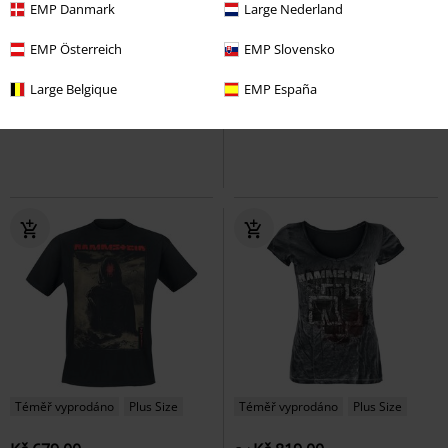
EMP Danmark
Large Nederland
%
Výřezy
Téměř vyprodáno
Plus Size
EMP Österreich
EMP Slovensko
Kč 1.359,00
Kč 759,00
Od
Od
Large Belgique
EMP España
Werk
Rammstein
Mikina s
Zeit
Rammstein
Tričko
kapucí
Téměř vyprodáno
Plus Size
Téměř vyprodáno
Plus Size