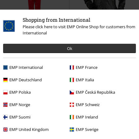
Shopping from International
Please click here to visit EMP Online Shop for customers from
Téměř vyprodáno
Plus Size
Téměř vyprodáno
100% kuže
International
Kč 2.039,00
Kč 7.059,00
Ok
Eins Für Dich
Rammstein
Engel
Rammstein
Kožená
Pyžamo
bunda
EMP International
EMP France
EMP Deutschland
EMP Italia
EMP Polska
EMP Česká Republika
EMP Norge
EMP Schweiz
EMP Suomi
EMP Ireland
EMP United Kingdom
EMP Sverige