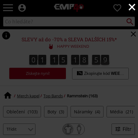
×
EMP
0
-
Hudba,
Vyhled
Katalog
TV
vyhledávání
filmy
&
SLEVY až do -70% a SLEVA DALŠÍCH 15%*
seriály,
HAPPY WEEKEND
Merch
pro
0
1
1
5
1
8
5
8
0
1
1
5
1
8
5
8
9
0
9
hráče,
Alternativní
Získejte nyní!
móda
Zkopírujte kód
WEEKEND
Merch kapel
Top Bands
Rammstein (163)
Oblečení
(103)
Boty
(3)
Náramky
(4)
Média
(21)
Filtr