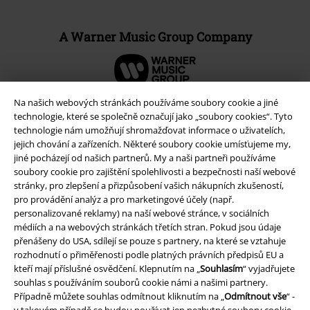
A Warner Music Group Company
Na našich webových stránkách používáme soubory cookie a jiné
technologie, které se společně označují jako „soubory cookies“. Tyto
technologie nám umožňují shromažďovat informace o uživatelích,
jejich chování a zařízeních. Některé soubory cookie umísťujeme my,
jiné pocházejí od našich partnerů. My a naši partneři používáme
soubory cookie pro zajištění spolehlivosti a bezpečnosti naší webové
stránky, pro zlepšení a přizpůsobení vašich nákupních zkušeností,
pro provádění analýz a pro marketingové účely (např.
personalizované reklamy) na naší webové stránce, v sociálních
médiích a na webových stránkách třetích stran. Pokud jsou údaje
Právní informace
přenášeny do USA, sdílejí se pouze s partnery, na které se vztahuje
rozhodnutí o přiměřenosti podle platných právních předpisů EU a
Podmínky
kteří mají příslušné osvědčení. Klepnutím na „
Souhlasím
“ vyjadřujete
souhlas s používáním souborů cookie námi a našimi partnery.
Prohlášení
Případně můžete souhlas odmítnout kliknutím na „
Odmítnout vše
“ -
v takovém případě se budou používat jen nezbytné soubory cookie.