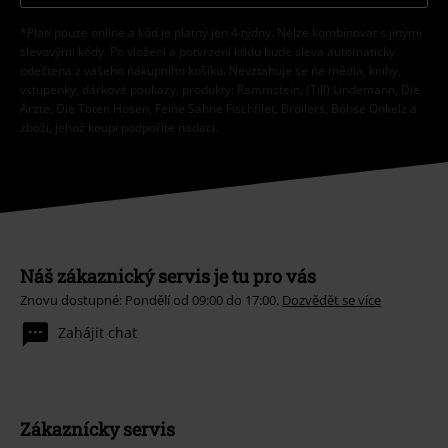
*Platí pouze online a kód je platný jen 4 týdny. Nelze kombinovat s jinými
slevovými kódy. Po vložení a potvrzení kódu bude sleva automaticky
odečtena z vašeho nákupního košíku. Nevztahuje se na média, knihy,
vstupenky, dárkové poukazy, produkty: Rammstein, (Till) Lindemann, Die
Ärzte, Die Toten Hosen, Feine Sahne Fischfilet, Broilers, Böhse Onkelz a
zboží, jehož koupí podpoříte nadaci.
Náš zákaznický servis je tu pro vás
Znovu dostupné: Pondělí od 09:00 do 17:00.
Dozvědět se více
Zahájit chat
Zákaznícky servis