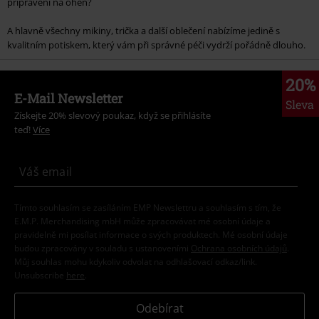
připraveni na oheň?
A hlavně všechny mikiny, trička a další oblečení nabízíme jedině s
kvalitním potiskem, který vám při správné péči vydrží pořádně dlouho.
20%
E-Mail Newsletter
Sleva
Získejte 20% slevový poukaz, když se přihlásíte
teď!
Více
Tímto souhlasím se zasíláním EMP Newslettru a souhlasím s tím, že
E.M.P. Merchandising mbH může zpracovávat mé osobní údaje a
pravidelně mi posílat informace o svých produktech. Mé osobní údaje
budou zpracovány v souladu s ustanoveními
Ochrana osobních údajů
.
Můj souhlas mohu kdykoliv odvolat na odhlašovací odkaz/link.
Unsubscribe
here
.
Odebírat