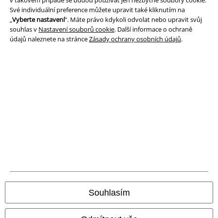
Ochrana osobních údajů
Své individuální preference můžete upravit také kliknutím na
„
Vyberte nastavení
“. Máte právo kdykoli odvolat nebo upravit svůj
souhlas v
Nastavení souborů cookie
. Další informace o ochraně
Likvidace odpadu a ochrana životního prostředí
údajů naleznete na stránce
Zásady ochrany osobních údajů
.
Prohlášení o shodě
Informace o přístupnosti
Nastavení souborů cookie
Odstoupení od smlouvy
Všechny ceny jsou včetně DPH, bez
poštovného a balného
© 1986-2026 EMP Merchandising
Souhlasím
Naše online obchody