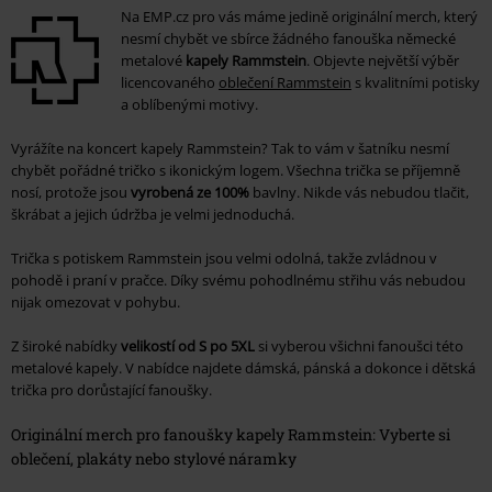
Na EMP.cz pro vás máme jedině originální merch, který
nesmí chybět ve sbírce žádného fanouška německé
metalové
kapely Rammstein
. Objevte největší výběr
licencovaného
oblečení Rammstein
s kvalitními potisky
a oblíbenými motivy.
Vyrážíte na koncert kapely Rammstein? Tak to vám v šatníku nesmí
chybět pořádné tričko s ikonickým logem. Všechna trička se příjemně
nosí, protože jsou
vyrobená ze 100%
bavlny. Nikde vás nebudou tlačit,
škrábat a jejich údržba je velmi jednoduchá.
Trička s potiskem Rammstein jsou velmi odolná, takže zvládnou v
pohodě i praní v pračce. Díky svému pohodlnému střihu vás nebudou
nijak omezovat v pohybu.
Z široké nabídky
velikostí od S po 5XL
si vyberou všichni fanoušci této
metalové kapely. V nabídce najdete dámská, pánská a dokonce i dětská
trička pro dorůstající fanoušky.
Originální merch pro fanoušky kapely Rammstein: Vyberte si
oblečení, plakáty nebo stylové náramky