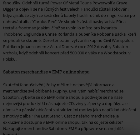
fanoušky. Odehráli turné Power Of Metal Tour s Powerwolf a Grave
Digger a objevili se na různých festivalech. Fanoušci zůstali šokováni,
když zjistili, že čtyři ze šesti členů kapely hodili ručník do ringu krátce po
nahrávání alba "Carolus Rex". Ve skupině zůstali baskytarista Pär a
textař a frontman Joakim, čímž se uvolnilo místo pro kytaristy
Thobbeho Englunda a Chrise Rörlanda a bubeníka Robbana Bäcka, kteří
se přidali ke skupině. Dezertéři zatím vytvořili skupinu Civil War spolu s
Patrikem Johanssonem z Astral Doors. V roce 2012 dosáhly Sabaton
vrcholu, když odehráli koncert před 500 000 diváky na Woodstocku v
Polsku.
Sabaton merchandise v EMP online shopu
Skuteční fanoušci vědí, že by měli mít nejnovější informace a
merchandise své oblíbené skupiny. EMP vám nabízí merchandise
Sabaton, vyberte se do EMP online shopu a podívejte se na naše
nejnovější produkty! U nás najdete CD, vinyly, šperky a doplňky, ale i
dámské a pánské oblečení s atraktivními motivy jako například oblečení
s motivy z alba "The Last Stand". Část z našeho merchandise je
exkluzivně dostupná v EMP online shopu, tak na co ještě čekáte?
Nakupujte merchandise Sabaton v EMP a připravte se na nejbližší
koncert!