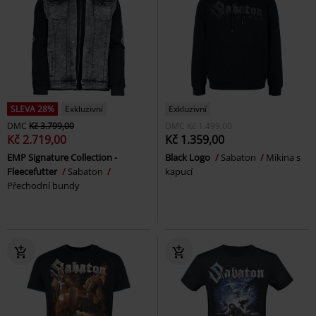
SLEVA 28%
Exkluzivní
Exkluzivní
DMC
Kč 3.799,00
DMC
Kč 1.499,00
Kč 2.719,00
Kč 1.359,00
EMP Signature Collection -
Black Logo
Sabaton
Mikina s
Fleecefutter
Sabaton
kapucí
Přechodní bundy