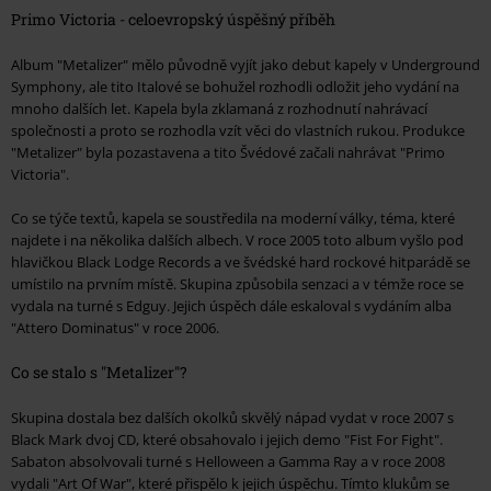
Primo Victoria - celoevropský úspěšný příběh
Album "Metalizer" mělo původně vyjít jako debut kapely v Underground
Symphony, ale tito Italové se bohužel rozhodli odložit jeho vydání na
mnoho dalších let. Kapela byla zklamaná z rozhodnutí nahrávací
společnosti a proto se rozhodla vzít věci do vlastních rukou. Produkce
"Metalizer" byla pozastavena a tito Švédové začali nahrávat "Primo
Victoria".
Co se týče textů, kapela se soustředila na moderní války, téma, které
najdete i na několika dalších albech. V roce 2005 toto album vyšlo pod
hlavičkou Black Lodge Records a ve švédské hard rockové hitparádě se
umístilo na prvním místě. Skupina způsobila senzaci a v témže roce se
vydala na turné s Edguy. Jejich úspěch dále eskaloval s vydáním alba
"Attero Dominatus" v roce 2006.
Co se stalo s "Metalizer"?
Skupina dostala bez dalších okolků skvělý nápad vydat v roce 2007 s
Black Mark dvoj CD, které obsahovalo i jejich demo "Fist For Fight".
Sabaton absolvovali turné s Helloween a Gamma Ray a v roce 2008
vydali "Art Of War", které přispělo k jejich úspěchu. Tímto klukům se