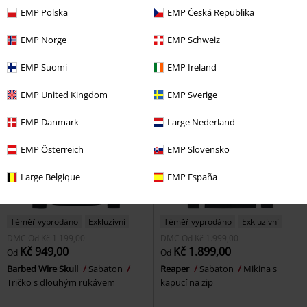
Legends
Sabaton
CD
Metal Kids - Wings Of Glory
EMP Polska
EMP Česká Republika
Jewelbox
Sabaton
Tričko
EMP Norge
EMP Schweiz
EMP Suomi
EMP Ireland
EMP United Kingdom
EMP Sverige
EMP Danmark
Large Nederland
EMP Österreich
EMP Slovensko
Large Belgique
EMP España
Téměř vyprodáno
Exkluzivní
Téměř vyprodáno
Exkluzivní
DMC
Od
Kč 1.199,00
DMC
Od
Kč 1.999,00
Kč 949,00
Kč 1.899,00
Od
Od
Barbed Wire Skull
Sabaton
Reaper
Sabaton
Mikina s
Tričko s dlouhým rukávem
kapucí na zip