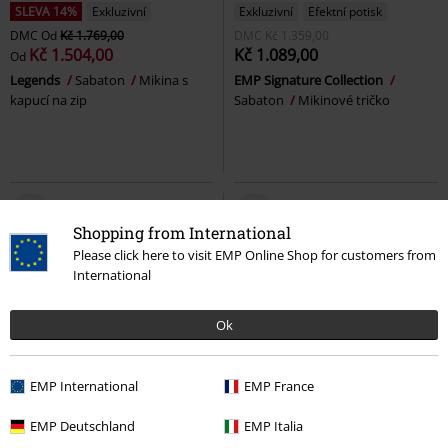
SLEVA 14%
Exkluzivní
Exkluzivní
Efektní potisk
DMC
Od
Kč 1.769,00
DMC
Kč 1.359,00
Kč 1.504,00
Kč 1.089,00
Od
Legends
Sabaton
Mikina s
EMP Signature Collection
kapucí na zip
Sabaton
Mikinové tričko
Shopping from International
Please click here to visit EMP Online Shop for customers from
International
Ok
EMP International
EMP France
Děti
EMP Deutschland
EMP Italia
Kč 439,00
Kč 489,00