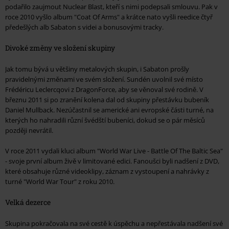
podařilo zaujmout Nuclear Blast, kteří s nimi podepsali smlouvu. Pak v
roce 2010 vyšlo album "Coat Of Arms" a krátce nato vyšli reedice čtyř
předešlých alb Sabaton s videi a bonusovými tracky.
Divoké změny ve složení skupiny
Jak tomu bývá u většiny metalových skupin, i Sabaton prošly
pravidelnými změnami ve svém složení. Sundén uvolnil své místo
Frédéricu Leclercqovi z DragonForce, aby se věnoval své rodině. V
březnu 2011 si po zranění kolena dal od skupiny přestávku bubeník
Daniel Mullback. Nezúčastnil se americké ani evropské části turné, na
kterých ho nahradili různí švédští bubeníci, dokud se o pár měsíců
později nevrátil.
V roce 2011 vydali kluci album "World War Live - Battle Of The Baltic Sea"
- svoje první album živě v limitované edici. Fanoušci byli nadšení z DVD,
které obsahuje různé videoklipy, záznam z vystoupení a nahrávky z
turné "World War Tour" z roku 2010.
Velká dezerce
Skupina pokračovala na své cestě k úspěchu a nepřestávala nadšení své