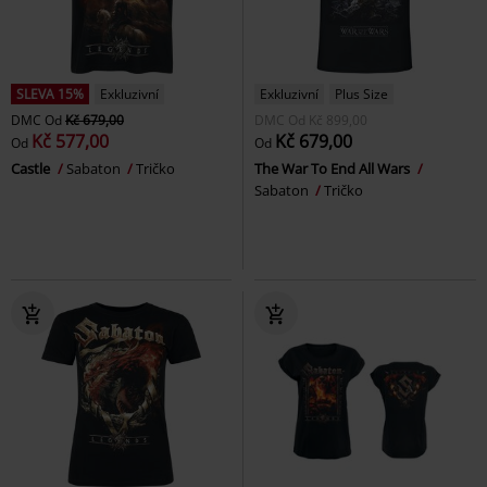
SLEVA 15%
Exkluzivní
Exkluzivní
Plus Size
DMC
Od
Kč 679,00
DMC
Od
Kč 899,00
Kč 577,00
Kč 679,00
Od
Od
Castle
Sabaton
Tričko
The War To End All Wars
Sabaton
Tričko