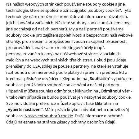
Na našich webových stránkách používáme soubory cookie a jiné
V EMP Band shopu na vás čeká ještě více legendárních skupin, včetně
technologie, které se společně označují jako „soubory cookies“. Tyto
Saltatio Mortis, Nightwish, Alestorm nebo Blind Guardian.
technologie nám umožňují shromažďovat informace o uživatelích,
jejich chování a zařízeních. Některé soubory cookie umísťujeme my,
20%
jiné pocházejí od našich partnerů. My a naši partneři používáme
soubory cookie pro zajištění spolehlivosti a bezpečnosti naší webové
E-Mail Newsletter
Sleva
stránky, pro zlepšení a přizpůsobení vašich nákupních zkušeností,
Získejte 20% slevový poukaz, když se přihlásíte
pro provádění analýz a pro marketingové účely (např.
teď!
Více
personalizované reklamy) na naší webové stránce, v sociálních
médiích a na webových stránkách třetích stran. Pokud jsou údaje
přenášeny do USA, sdílejí se pouze s partnery, na které se vztahuje
rozhodnutí o přiměřenosti podle platných právních předpisů EU a
kteří mají příslušné osvědčení. Klepnutím na „
Souhlasím
“ vyjadřujete
Tímto souhlasím se zasíláním EMP Newslettru a souhlasím s tím, že
souhlas s používáním souborů cookie námi a našimi partnery.
E.M.P. Merchandising mbH může zpracovávat mé osobní údaje a
Případně můžete souhlas odmítnout kliknutím na „
Odmítnout vše
“ -
pravidelně mi posílat informace o svých produktech. Mé osobní údaje
v takovém případě se budou používat jen nezbytné soubory cookie.
budou zpracovány v souladu s ustanoveními
Ochrana osobních údajů
.
Své individuální preference můžete upravit také kliknutím na
Můj souhlas mohu kdykoliv odvolat na odhlašovací odkaz/link.
„
Vyberte nastavení
“. Máte právo kdykoli odvolat nebo upravit svůj
Unsubscribe
here
.
souhlas v
Nastavení souborů cookie
. Další informace o ochraně
údajů naleznete na stránce
Zásady ochrany osobních údajů
.
Odebírat