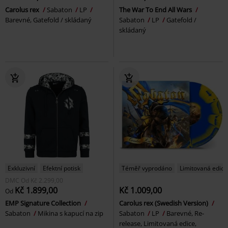
Carolus rex
Sabaton
LP
The War To End All Wars
Barevné, Gatefold / skládaný
Sabaton
LP
Gatefold /
skládaný
Exkluzivní
Efektní potisk
Téměř vyprodáno
Limitovaná edice
DMC
Od
Kč 2.299,00
Kč 1.899,00
Kč 1.009,00
Od
EMP Signature Collection
Carolus rex (Swedish Version)
Sabaton
Mikina s kapucí na zip
Sabaton
LP
Barevné, Re-
release, Limitovaná edice,