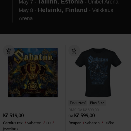
Tallinn, Estonia
May 7 -
- Unibet Arena
Helsinki, Finland
May 8 -
- Veikkaus
Arena
Exkluzivní
Plus Size
DMC
Od
Kč 899,00
Kč 519,00
Kč 599,00
Od
Carolus rex
Sabaton
CD
Reaper
Sabaton
Tričko
Jewelbox