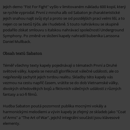
Jejich demo "Fist For Fight" vyšlo v limitovaném nákladu 600 kopií, který
se rychle vyprodal. První z mnoha alb od Sabaton je charakteristické
jejich snahou najít svůj styl a proto se od pozdějších prací velmi liší, a to
nejen co se textů týče, ale i hudebně. S touto nahrávkou se skupině
podařilo získat smlouvu s italskou nahrávací společností Underground
Symphony. Po změně ve složení kapely nahradil bubeníka Larssona
Daniel Mullback.
Obsah textů Sabaton
Téměř všechny texty kapely pojednávají o tématech První a Druhé
světové války, kapela se nesnaží glorifikovat válečné události, ale co
nejpřesněji zachytit jejich tvrdou realitu. Skladby této kapely vás
vezmou na cestu napříč časem, vrátíte se do dob Vietnamské války,
divokých středověkých bojů a fiktivních válečných událostí z různých
fantasy a sci-fi filmů.
Hudba Sabaton poutá pozornost publika mocnými vokály a
harmonickými melodiemi a vývin kapely je zřejmý ze skladeb jako "Coat
of Arms" a "The Art of War", jejichž integrální součástí jsou klávesové
elementy.