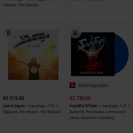
release
Re-Release
%
Téměř vyprodáno
Kč 319,00
Kč 739,00
Live in Japan
Savatage
CD
Handful Of Rain
Savatage
LP
Digipack, Re-release
Re-Release
Barevné, Re-release, Limitovaná
edice, Gatefold / skládaný