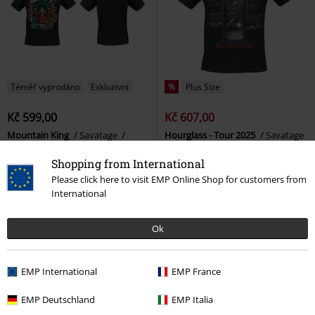
Téměř vyprodáno
Exkluzivní
%
Plus Size
Kč 599,00
Kč 607,00
Mountain King
Savatage
Hourglass - Tour 2025
Savatage
Tričko
Tričko
Shopping from International
Please click here to visit EMP Online Shop for customers from
International
Ok
EMP International
EMP France
EMP Deutschland
EMP Italia