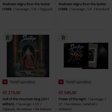
Madness reigns from the Gutter
Madness reigns from the Gutter
(1990)
Savatage
CD
Digipack
(1990)
Savatage
LP
Standard
%
Téměř vyprodáno
%
Téměř vyprodáno
Kč 219,00
Kč 549,00
Hall of the mountain king (2011
Power of the night
Savatage
edition)
Savatage
CD
LP
Re-release, Gatefold /
Digipack, Re-release
Re-Release
skládaný