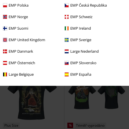
EMP Polska
EMP Česká Republika
Téměř vyprodáno
%
Téměř vyprodáno
EMP Norge
EMP Schweiz
Kč 549,00
Kč 469,00
EMP Suomi
EMP Ireland
Red Logo
Savatage
Tričko
Dead winter dead
Savatage
EMP United Kingdom
EMP Sverige
Tričko
EMP Danmark
Large Nederland
EMP Österreich
EMP Slovensko
Large Belgique
EMP España
Plus Size
%
Téměř vyprodáno