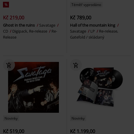
%
Téměř vyprodáno
Kč 219,00
Kč 789,00
Ghost in the ruins
Savatage
Hall of the mountain king
CD
Digipack, Re-release
Re-
Savatage
LP
Re-release,
Release
Gatefold / skládaný
Novinky
Novinky
Kč 519,00
Kč 1.199,00