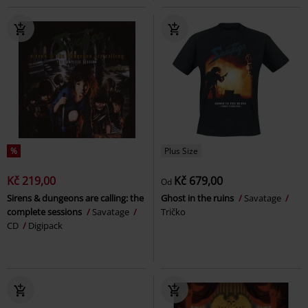
%
Plus Size
Kč 219,00
Kč 679,00
Od
Sirens & dungeons are calling: the
Ghost in the ruins
Savatage
complete sessions
Savatage
Tričko
CD
Digipack