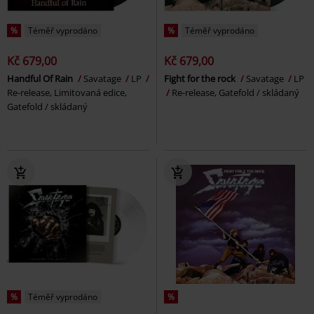
%
Téměř vyprodáno
%
Téměř vyprodáno
Kč 679,00
Kč 679,00
Handful Of Rain
Savatage
LP
Fight for the rock
Savatage
LP
Re-release, Limitovaná edice,
Re-release, Gatefold / skládaný
Gatefold / skládaný
%
Téměř vyprodáno
%