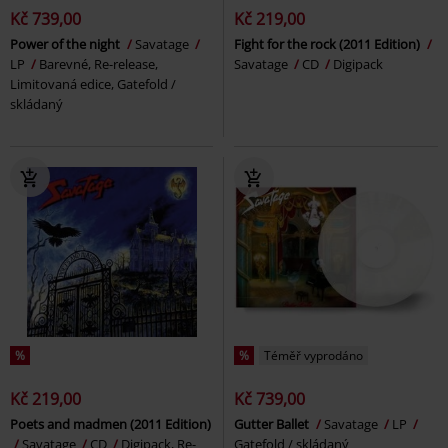
Kč 739,00
Kč 219,00
Power of the night
Savatage
Fight for the rock (2011 Edition)
LP
Barevné, Re-release,
Savatage
CD
Digipack
Limitovaná edice, Gatefold /
skládaný
%
%
Téměř vyprodáno
Kč 219,00
Kč 739,00
Poets and madmen (2011 Edition)
Gutter Ballet
Savatage
LP
Savatage
CD
Digipack, Re-
Gatefold / skládaný