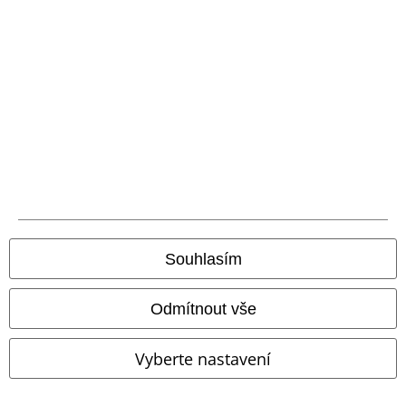
Podmínky vracení zboží
Vrácení zboží
Všeobecné informace o velikostech
Zrušit členství v BSC
Způsoby platby
Nabídky pro vás
Souhlasím
Soutěž
Odmítnout vše
Objednejte si dárkový poukaz
Vyberte nastavení