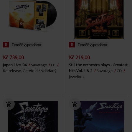
%
Téměř vyprodáno
%
Téměř vyprodáno
Kč 739,00
Kč 219,00
Japan Live '94
Savatage
LP
Still the orchestra plays - Greatest
Re-release, Gatefold / skládaný
hits Vol. 1 & 2
Savatage
CD
Jewelbox