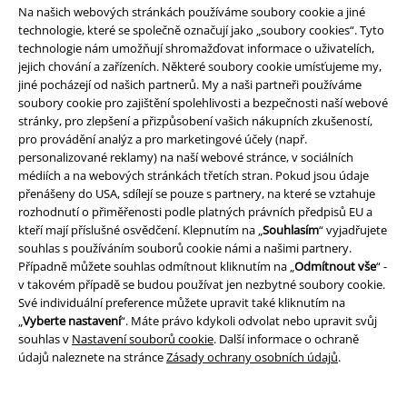
Na našich webových stránkách používáme soubory cookie a jiné
slevovými kódy. Po vložení a potvrzení kódu bude sleva automaticky
technologie, které se společně označují jako „soubory cookies“. Tyto
odečtena z vašeho nákupního košíku. Nevztahuje se na média, knihy,
technologie nám umožňují shromažďovat informace o uživatelích,
vstupenky, dárkové poukazy, produkty: Rammstein, (Till) Lindemann, Die
jejich chování a zařízeních. Některé soubory cookie umísťujeme my,
Ärzte, Die Toten Hosen, Feine Sahne Fischfilet, Broilers, Böhse Onkelz a
zboží, jehož koupí podpoříte nadaci.
jiné pocházejí od našich partnerů. My a naši partneři používáme
soubory cookie pro zajištění spolehlivosti a bezpečnosti naší webové
stránky, pro zlepšení a přizpůsobení vašich nákupních zkušeností,
pro provádění analýz a pro marketingové účely (např.
personalizované reklamy) na naší webové stránce, v sociálních
médiích a na webových stránkách třetích stran. Pokud jsou údaje
přenášeny do USA, sdílejí se pouze s partnery, na které se vztahuje
rozhodnutí o přiměřenosti podle platných právních předpisů EU a
Náš zákaznický servis je tu pro vás
kteří mají příslušné osvědčení. Klepnutím na „
Souhlasím
“ vyjadřujete
Znovu dostupné: Pondělí od 09:00 do 17:00.
Dozvědět se více
souhlas s používáním souborů cookie námi a našimi partnery.
Případně můžete souhlas odmítnout kliknutím na „
Odmítnout vše
“ -
Zahájit chat
v takovém případě se budou používat jen nezbytné soubory cookie.
Své individuální preference můžete upravit také kliknutím na
„
Vyberte nastavení
“. Máte právo kdykoli odvolat nebo upravit svůj
souhlas v
Nastavení souborů cookie
. Další informace o ochraně
Zákaznícky servis
údajů naleznete na stránce
Zásady ochrany osobních údajů
.
Pomoc / FAQ