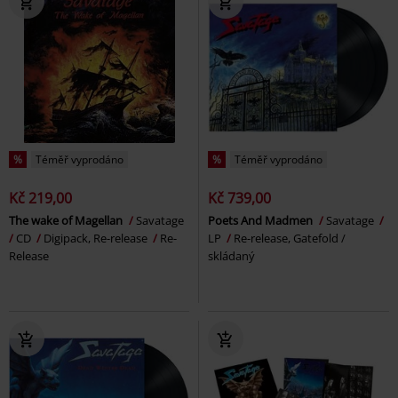
%
Téměř vyprodáno
%
Téměř vyprodáno
Kč 219,00
Kč 739,00
The wake of Magellan
Savatage
Poets And Madmen
Savatage
CD
Digipack, Re-release
Re-
LP
Re-release, Gatefold /
Release
skládaný