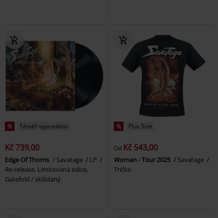
%
Téměř vyprodáno
%
Plus Size
Kč 739,00
Kč 543,00
Od
Edge Of Thorns
Savatage
LP
Woman - Tour 2025
Savatage
Re-release, Limitovaná edice,
Tričko
Gatefold / skládaný