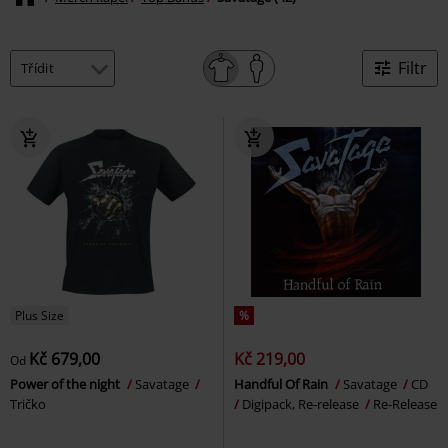
Filtr
Plus Size
%
Kč 679,00
Kč 219,00
Od
Power of the night
Savatage
Handful Of Rain
Savatage
CD
Tričko
Digipack, Re-release
Re-Release