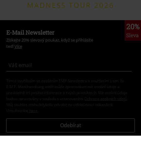
MADNESS TOUR 2026
20%
E-Mail Newsletter
Sleva
Získejte 20% slevový poukaz, když se přihlásíte
teď!
Více
Tímto souhlasím se zasíláním EMP Newslettru a souhlasím s tím, že
E.M.P. Merchandising mbH může zpracovávat mé osobní údaje a
pravidelně mi posílat informace o svých produktech. Mé osobní údaje
budou zpracovány v souladu s ustanoveními
Ochrana osobních údajů
.
Můj souhlas mohu kdykoliv odvolat na odhlašovací odkaz/link.
Unsubscribe
here
.
Odebírat
*Platí pouze online a kód je platný jen 4 týdny. Nelze kombinovat s jinými