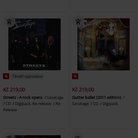
%
Téměř vyprodáno
%
Kč 219,00
Kč 219,00
Streets - A rock opera
Savatage
Gutter ballet (2011 edition)
CD
Digipack, Re-release
Re-
Savatage
CD
Digipack
Release