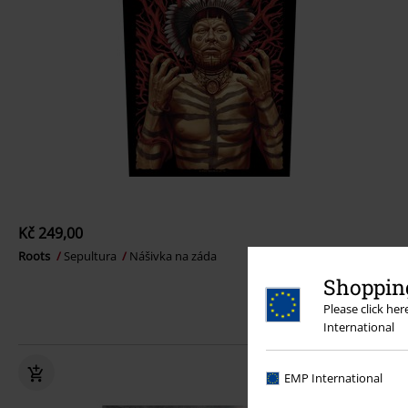
Kč 249,00
Roots
Sepultura
Nášivka na záda
Shopping
Please click he
International
EMP International