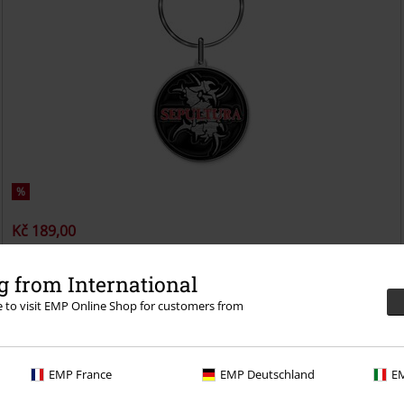
%
Kč 189,00
Logo & Tribals
Sepultura
Přívěšek na klíče
 from International
re to visit EMP Online Shop for customers from
EMP France
EMP Deutschland
EM