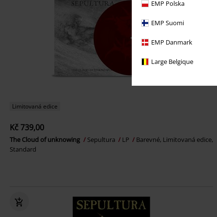
EMP Polska
EMP Suomi
EMP Danmark
Large Belgique
Limitovaná edice
Kč 739,00
The Cloud of unknowing
Sepultura
LP
Barevné, Limitovaná edice,
Standard