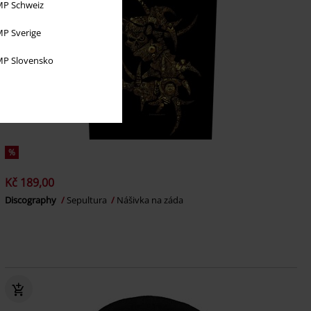
P Schweiz
P Sverige
P Slovensko
%
Kč 189,00
Discography
Sepultura
Nášivka na záda