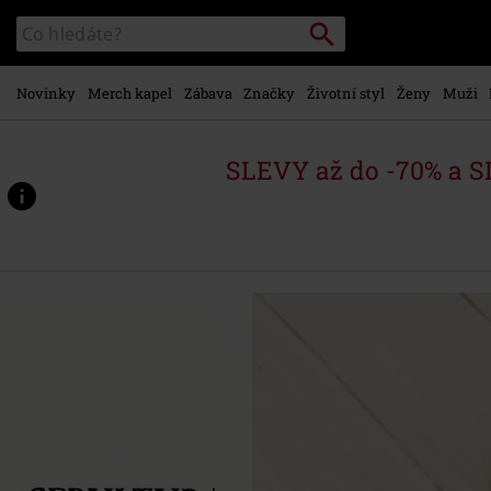
Přejít k
Vyhledávání
Katalog
hlavnímu
vyhledávání
obsahu
Novinky
Merch kapel
Zábava
Značky
Životní styl
Ženy
Muži
SLEVY až do -70% a 