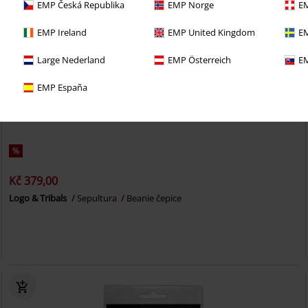
EMP Česká Republika
EMP Norge
EM
EMP Ireland
EMP United Kingdom
EM
Large Nederland
EMP Österreich
EM
EMP España
%
Kč 379,00
Logo & Tribals
Sepultura
Beanie čepice