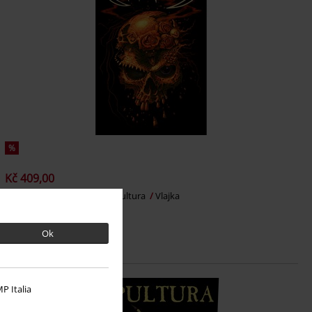
%
Kč 409,00
Beneath The Remains
Sepultura
Vlajka
Ok
P Italia