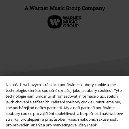
A Warner Music Group Company
Na našich webových stránkách používáme soubory cookie a jiné
technologie, které se společně označují jako „soubory cookies“. Tyto
Právní informace
technologie nám umožňují shromažďovat informace o uživatelích,
Podmínky
jejich chování a zařízeních. Některé soubory cookie umísťujeme my,
jiné pocházejí od našich partnerů. My a naši partneři používáme
soubory cookie pro zajištění spolehlivosti a bezpečnosti naší webové
Prohlášení
stránky, pro zlepšení a přizpůsobení vašich nákupních zkušeností,
pro provádění analýz a pro marketingové účely (např.
Ochrana osobních údajů