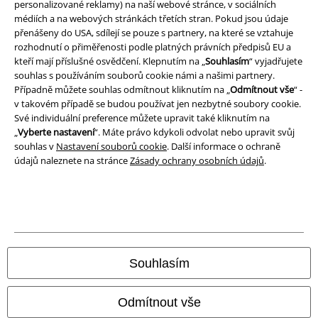
personalizované reklamy) na naší webové stránce, v sociálních
médiích a na webových stránkách třetích stran. Pokud jsou údaje
Likvidace odpadu a ochrana životního prostředí
přenášeny do USA, sdílejí se pouze s partnery, na které se vztahuje
rozhodnutí o přiměřenosti podle platných právních předpisů EU a
Prohlášení o shodě
kteří mají příslušné osvědčení. Klepnutím na „
Souhlasím
“ vyjadřujete
souhlas s používáním souborů cookie námi a našimi partnery.
Případně můžete souhlas odmítnout kliknutím na „
Odmítnout vše
“ -
Informace o přístupnosti
v takovém případě se budou používat jen nezbytné soubory cookie.
Své individuální preference můžete upravit také kliknutím na
Nastavení souborů cookie
„
Vyberte nastavení
“. Máte právo kdykoli odvolat nebo upravit svůj
souhlas v
Nastavení souborů cookie
. Další informace o ochraně
Odstoupení od smlouvy
údajů naleznete na stránce
Zásady ochrany osobních údajů
.
Všechny ceny jsou včetně DPH, bez
poštovného a balného
© 1986-2026 EMP Merchandising
Souhlasím
Naše online obchody
Odmítnout vše
EMP International