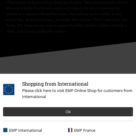
*Platí pouze online a kód je platný jen 4 týdny. Nelze kombinovat s jinými
slevovými kódy. Po vložení a potvrzení kódu bude sleva automaticky
odečtena z vašeho nákupního košíku. Nevztahuje se na média, knihy,
vstupenky, dárkové poukazy, produkty: Rammstein, (Till) Lindemann, Die
Ärzte, Die Toten Hosen, Feine Sahne Fischfilet, Broilers, Böhse Onkelz a
zboží, jehož koupí podpoříte nadaci.
Náš zákaznický servis je tu pro vás
Shopping from International
Znovu dostupné: Pondělí od 09:00 do 17:00.
Dozvědět se více
Please click here to visit EMP Online Shop for customers from
Zahájit chat
International
Ok
Zákaznícky servis
EMP International
EMP France
Pomoc / FAQ