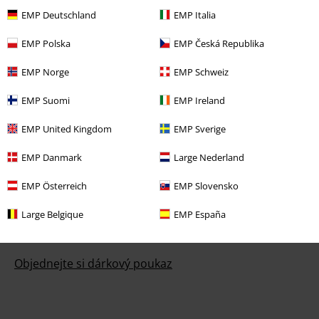
EMP Deutschland
EMP Italia
Podmínky vracení zboží
EMP Polska
EMP Česká Republika
Vrácení zboží
EMP Norge
EMP Schweiz
Všeobecné informace o velikostech
EMP Suomi
EMP Ireland
Zrušit členství v BSC
EMP United Kingdom
EMP Sverige
Způsoby platby
EMP Danmark
Large Nederland
EMP Österreich
EMP Slovensko
Nabídky pro vás
Large Belgique
EMP España
Soutěž
Objednejte si dárkový poukaz