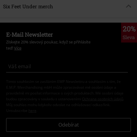
Six Feet Under merch
20%
E-Mail Newsletter
Sleva
Získejte 20% slevový poukaz, když se přihlásíte
teď!
Více
Tímto souhlasím se zasíláním EMP Newslettru a souhlasím s tím, že
E.M.P. Merchandising mbH může zpracovávat mé osobní údaje a
pravidelně mi posílat informace o svých produktech. Mé osobní údaje
budou zpracovány v souladu s ustanoveními
Ochrana osobních údajů
.
Můj souhlas mohu kdykoliv odvolat na odhlašovací odkaz/link.
Unsubscribe
here
.
Odebírat