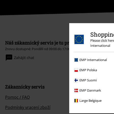
Shopping
Please click he
Náš zákaznický servis je tu pro vás
International
Znovu dostupné: Pondělí od 09:00 do 17:00.
Dozvědět se více
Zahájit chat
EMP International
EMP Polska
EMP Suomi
Zákaznícky servis
EMP Danmark
Pomoc / FAQ
Large Belgique
Podmínky vracení zboží