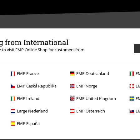
 from International
re to visit EMP Online Shop for customers from
EMP France
EMP Deutschland
EM
EMP Česká Republika
EMP Norge
EM
EMP Ireland
EMP United Kingdom
EM
Nabídky pro vás
Large Nederland
EMP Österreich
EM
Soutěž
EMP España
Objednejte si dárkový poukaz