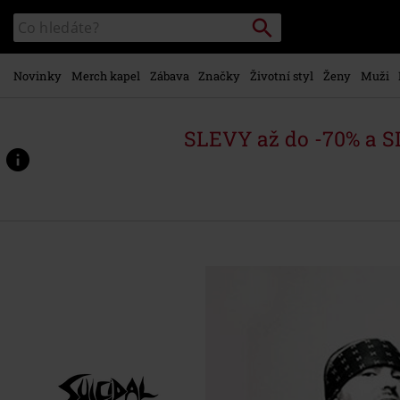
Přejít k
Vyhledávání
Katalog
hlavnímu
vyhledávání
obsahu
Novinky
Merch kapel
Zábava
Značky
Životní styl
Ženy
Muži
SLEVY až do -70% a 