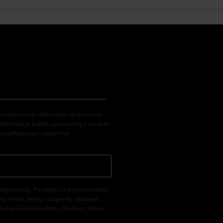
 Merchandising mbH může zpracovávat
osobní údaje budou zpracovány v souladu
na odhlašovací odkaz/link.
vovými kódy. Po vložení a potvrzení kódu
na média, knihy, vstupenky, dárkové
eine Sahne Fischfilet, Broilers, Böhse