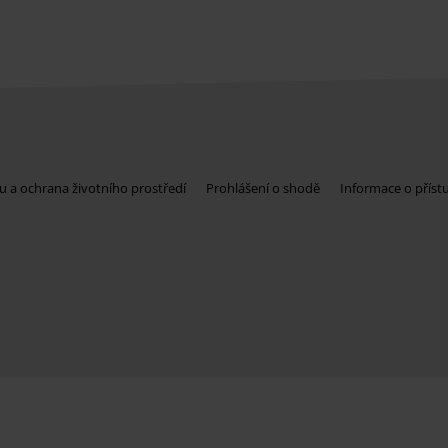
u a ochrana životního prostředí
Prohlášení o shodě
Informace o příst