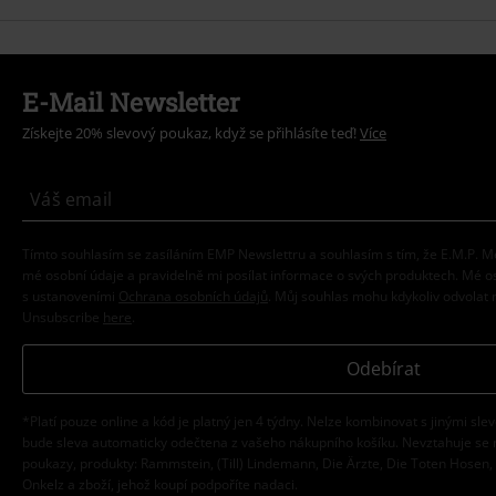
E-Mail Newsletter
Získejte 20% slevový poukaz, když se přihlásíte teď!
Více
Tímto souhlasím se zasíláním EMP Newslettru a souhlasím s tím, že E.M.P.
mé osobní údaje a pravidelně mi posílat informace o svých produktech. Mé 
s ustanoveními
Ochrana osobních údajů
. Můj souhlas mohu kdykoliv odvolat 
Unsubscribe
here
.
Odebírat
*Platí pouze online a kód je platný jen 4 týdny. Nelze kombinovat s jinými sle
bude sleva automaticky odečtena z vašeho nákupního košíku. Nevztahuje se 
poukazy, produkty: Rammstein, (Till) Lindemann, Die Ärzte, Die Toten Hosen, F
Onkelz a zboží, jehož koupí podpoříte nadaci.