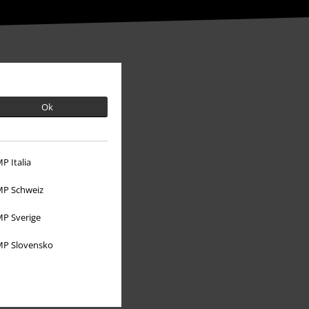
Ok
P Italia
P Schweiz
P Sverige
O EMP
P Slovensko
Udržitelnost