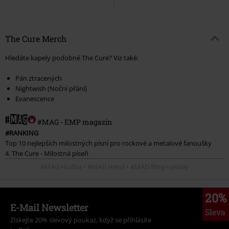
The Cure Merch
Hledáte kapely podobné The Cure? Viz také:
Pán ztracených
Nightwish (Noční přání)
Evanescence
#MAG - EMP magazín
#RANKING
Top 10 nejlepších milostných písní pro rockové a metalové fanoušky
4. The Cure - Milostná píseň
#MAG Hudba • #MAG Herní • #MAG filmy+seriály
20%
E-Mail Newsletter
Sleva
Získejte 20% slevový poukaz, když se přihlásíte