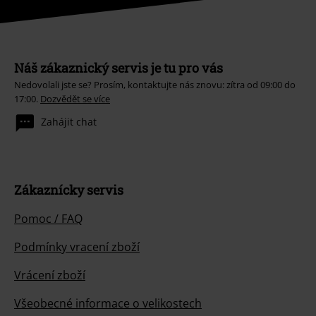
Náš zákaznický servis je tu pro vás
Nedovolali jste se? Prosím, kontaktujte nás znovu: zítra od 09:00 do
17:00.
Dozvědět se více
Zahájit chat
Zákaznícky servis
Pomoc / FAQ
Podmínky vracení zboží
Vrácení zboží
Všeobecné informace o velikostech