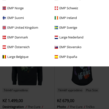
Kč 549,00
Kč 509,00
EMP Norge
EMP Schweiz
Od
Od
Boys Don't Cry
The Cure
A Forest
The Cure
Tričko
EMP Suomi
EMP Ireland
Tričko
EMP United Kingdom
EMP Sverige
EMP Danmark
Large Nederland
EMP Österreich
EMP Slovensko
Large Belgique
EMP España
Téměř vyprodáno
Téměř vyprodáno
Plus Size
Kč 1.499,00
Kč 679,00
Desintegration
The Cure
Photo
The Cure
Tričko