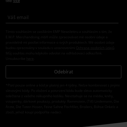
teď!
Více
Tímto souhlasím se zasíláním EMP Newslettru a souhlasím s tím, že
E.M.P. Merchandising mbH může zpracovávat mé osobní údaje a
pravidelně mi posílat informace o svých produktech. Mé osobní údaje
budou zpracovány v souladu s ustanoveními
Ochrana osobních údajů
.
Můj souhlas mohu kdykoliv odvolat na odhlašovací odkaz/link.
Unsubscribe
here
.
Odebírat
*Platí pouze online a kód je platný jen 4 týdny. Nelze kombinovat s jinými
slevovými kódy. Po vložení a potvrzení kódu bude sleva automaticky
odečtena z vašeho nákupního košíku. Nevztahuje se na média, knihy,
vstupenky, dárkové poukazy, produkty: Rammstein, (Till) Lindemann, Die
Ärzte, Die Toten Hosen, Feine Sahne Fischfilet, Broilers, Böhse Onkelz a
zboží, jehož koupí podpoříte nadaci.