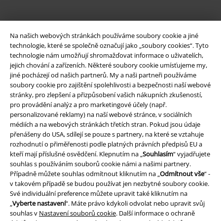
Na našich webových stránkách používáme soubory cookie a jiné
technologie, které se společně označují jako „soubory cookies“. Tyto
technologie nám umožňují shromažďovat informace o uživatelích,
jejich chování a zařízeních. Některé soubory cookie umísťujeme my,
jiné pocházejí od našich partnerů. My a naši partneři používáme
soubory cookie pro zajištění spolehlivosti a bezpečnosti naší webové
Právní informace
stránky, pro zlepšení a přizpůsobení vašich nákupních zkušeností,
pro provádění analýz a pro marketingové účely (např.
Podmínky
personalizované reklamy) na naší webové stránce, v sociálních
médiích a na webových stránkách třetích stran. Pokud jsou údaje
Prohlášení
přenášeny do USA, sdílejí se pouze s partnery, na které se vztahuje
rozhodnutí o přiměřenosti podle platných právních předpisů EU a
Ochrana osobních údajů
kteří mají příslušné osvědčení. Klepnutím na „
Souhlasím
“ vyjadřujete
souhlas s používáním souborů cookie námi a našimi partnery.
Případně můžete souhlas odmítnout kliknutím na „
Odmítnout vše
“ -
Likvidace odpadu a ochrana životního prostředí
v takovém případě se budou používat jen nezbytné soubory cookie.
Své individuální preference můžete upravit také kliknutím na
Prohlášení o shodě
„
Vyberte nastavení
“. Máte právo kdykoli odvolat nebo upravit svůj
souhlas v
Nastavení souborů cookie
. Další informace o ochraně
Informace o přístupnosti