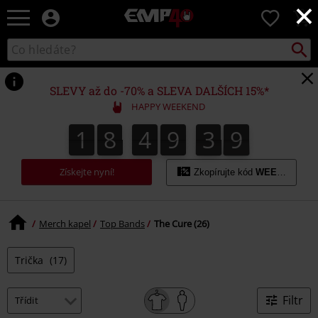
×
EMP
0
-
Hudba,
Vyhled
Katalog
TV
vyhledávání
filmy
&
SLEVY až do -70% a SLEVA DALŠÍCH 15%*
seriály,
HAPPY WEEKEND
Merch
pro
1
8
4
9
3
9
1
8
4
9
3
8
4
0
8
9
hráče,
Alternativní
móda
Získejte nyní!
Zkopírujte kód
WEEKEND
Merch kapel
Top Bands
The Cure (26)
Trička
(17)
Filtr