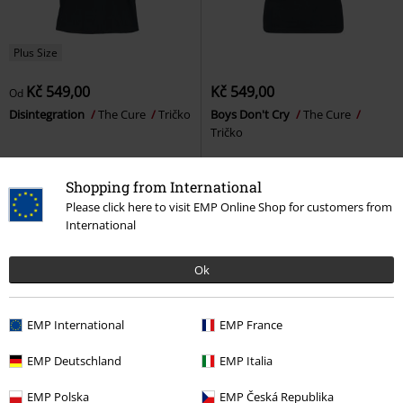
Plus Size
Kč 549,00
Kč 549,00
Od
Disintegration
The Cure
Tričko
Boys Don't Cry
The Cure
Tričko
Shopping from International
Please click here to visit EMP Online Shop for customers from
International
Ok
EMP International
EMP France
EMP Deutschland
EMP Italia
Plus Size
%
Plus Size
EMP Polska
EMP Česká Republika