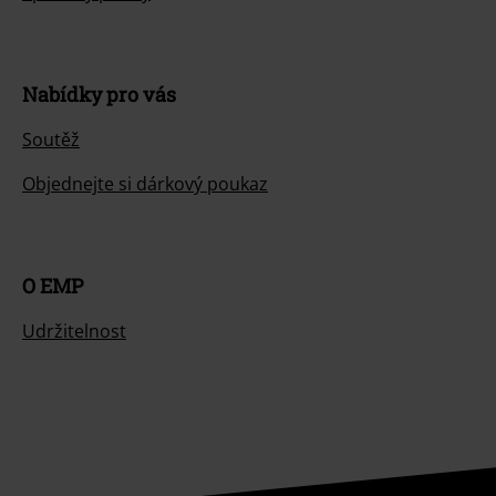
Nabídky pro vás
Soutěž
Objednejte si dárkový poukaz
O EMP
Udržitelnost