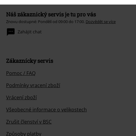
Náš zákaznický servis je tu pro vás
Znovu dostupné: Pondělí od 09:00 do 17:00.
Dozvědět se více
Zahájit chat
Zákaznícky servis
Pomoc / FAQ
Podmínky vracení zboží
Vrácení zboží
Všeobecné informace o velikostech
Zrušit členství v BSC
Způsoby platby