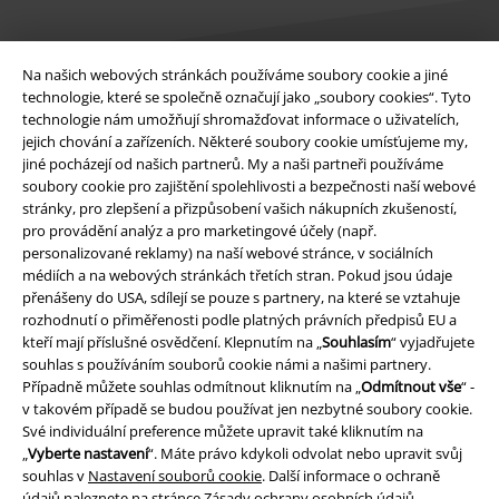
Na našich webových stránkách používáme soubory cookie a jiné
technologie, které se společně označují jako „soubory cookies“. Tyto
technologie nám umožňují shromažďovat informace o uživatelích,
Právní informace
jejich chování a zařízeních. Některé soubory cookie umísťujeme my,
jiné pocházejí od našich partnerů. My a naši partneři používáme
Podmínky
soubory cookie pro zajištění spolehlivosti a bezpečnosti naší webové
stránky, pro zlepšení a přizpůsobení vašich nákupních zkušeností,
Prohlášení
pro provádění analýz a pro marketingové účely (např.
personalizované reklamy) na naší webové stránce, v sociálních
Ochrana osobních údajů
médiích a na webových stránkách třetích stran. Pokud jsou údaje
přenášeny do USA, sdílejí se pouze s partnery, na které se vztahuje
Likvidace odpadu a ochrana životního prostředí
rozhodnutí o přiměřenosti podle platných právních předpisů EU a
kteří mají příslušné osvědčení. Klepnutím na „
Souhlasím
“ vyjadřujete
souhlas s používáním souborů cookie námi a našimi partnery.
Prohlášení o shodě
Případně můžete souhlas odmítnout kliknutím na „
Odmítnout vše
“ -
v takovém případě se budou používat jen nezbytné soubory cookie.
Informace o přístupnosti
Své individuální preference můžete upravit také kliknutím na
„
Vyberte nastavení
“. Máte právo kdykoli odvolat nebo upravit svůj
Nastavení souborů cookie
souhlas v
Nastavení souborů cookie
. Další informace o ochraně
údajů naleznete na stránce
Zásady ochrany osobních údajů
.