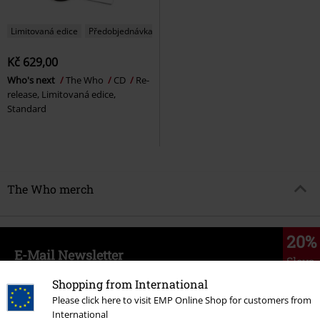
Limitovaná edice
Předobjednávka
Kč 629,00
Who's next
The Who
CD
Re-
release, Limitovaná edice,
Standard
The Who merch
20%
E-Mail Newsletter
Sleva
Získejte 20% slevový poukaz, když se přihlásíte
Shopping from International
teď!
Více
Please click here to visit EMP Online Shop for customers from
International