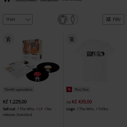
Filtr
Téměř vyprodáno
%
Plus Size
Kč 1.229,00
Kč 439,00
Od
Sell out
The Who
LP
Re-
Logo
The Who
Tričko
release, Standard