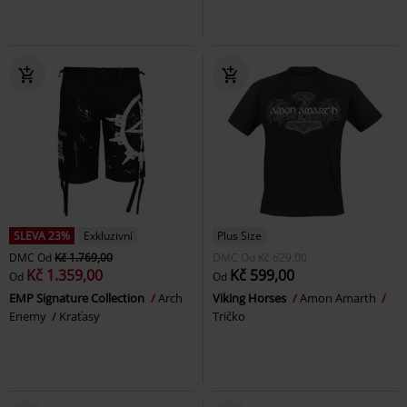
SLEVA 23%
Exkluzivní
Plus Size
DMC
Od
Kč 1.769,00
DMC
Od
Kč 629,00
Kč 1.359,00
Kč 599,00
Od
Od
EMP Signature Collection
Arch
Viking Horses
Amon Amarth
Enemy
Kraťasy
Tričko