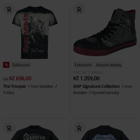
%
Exkluzivní
Exkluzivní
Kovové detaily
DMC
Kč 1.499,00
Kč 696,00
Kč 1.359,00
Od
The Trooper
Iron Maiden
EMP Signature Collection
Iron
Tričko
Maiden
Vysoké tenisky