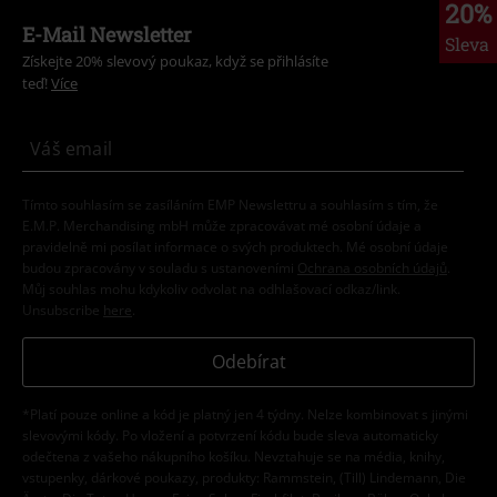
20%
E-Mail Newsletter
Sleva
Získejte 20% slevový poukaz, když se přihlásíte
teď!
Více
Tímto souhlasím se zasíláním EMP Newslettru a souhlasím s tím, že
E.M.P. Merchandising mbH může zpracovávat mé osobní údaje a
pravidelně mi posílat informace o svých produktech. Mé osobní údaje
budou zpracovány v souladu s ustanoveními
Ochrana osobních údajů
.
Můj souhlas mohu kdykoliv odvolat na odhlašovací odkaz/link.
Unsubscribe
here
.
Odebírat
*Platí pouze online a kód je platný jen 4 týdny. Nelze kombinovat s jinými
slevovými kódy. Po vložení a potvrzení kódu bude sleva automaticky
odečtena z vašeho nákupního košíku. Nevztahuje se na média, knihy,
vstupenky, dárkové poukazy, produkty: Rammstein, (Till) Lindemann, Die