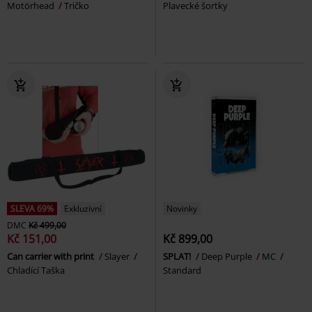
Motörhead
Tričko
Plavecké šortky
SLEVA 69%
Exkluzivní
Novinky
DMC
Kč 499,00
Kč 151,00
Kč 899,00
Can carrier with print
Slayer
SPLAT!
Deep Purple
MC
Chladící Taška
Standard