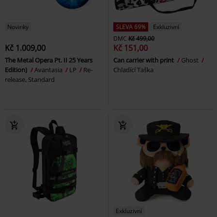
Novinky
SLEVA 69%
Exkluzivní
DMC
Kč 499,00
Kč 1.009,00
Kč 151,00
The Metal Opera Pt. II 25 Years
Can carrier with print
Ghost
Edition)
Avantasia
LP
Re-
Chladící Taška
release, Standard
Exkluzivní