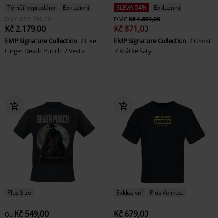
Téměř vyprodáno
Exkluzivní
SLEVA 54%
Exkluzivní
DMC
Kč 2.299,00
DMC
Kč 1.899,00
Kč 2.179,00
Kč 871,00
EMP Signature Collection
Five
EMP Signature Collection
Ghost
Finger Death Punch
Vesta
Krátké šaty
Plus Size
Exkluzivní
Plus Velikost
Kč 549,00
Kč 679,00
Od