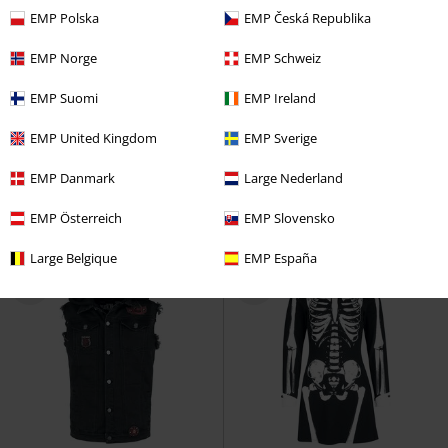
EMP Polska
EMP Česká Republika
EMP Norge
EMP Schweiz
Plus Size
Exkluzivní
Plus Size
EMP Suomi
EMP Ireland
Kč 1.629,00
Kč 599,00
Od
Od
EMP United Kingdom
EMP Sverige
From Zero To World Tour
Linkin
Biker Skully
Five Finger Death
Park
Mikina s kapucí
Punch
Tričko
EMP Danmark
Large Nederland
EMP Österreich
EMP Slovensko
Large Belgique
EMP España