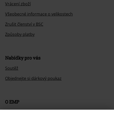
Vrácení zboží
Všeobecné informace o velikostech
Zrušit členství v BSC
Způsoby platby
Nabídky pro vás
Soutěž
Objednejte si dárkový poukaz
O EMP
Udržitelnost