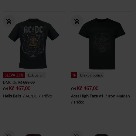
SLEVA 33%
Exkluzivní
%
Efektní potisk
DMC
Od
Kč 699,00
Kč 467,00
Kč 467,00
Od
Od
Hells Bells
AC/DC
Tričko
Aces High Face V1
Iron Maiden
Tričko