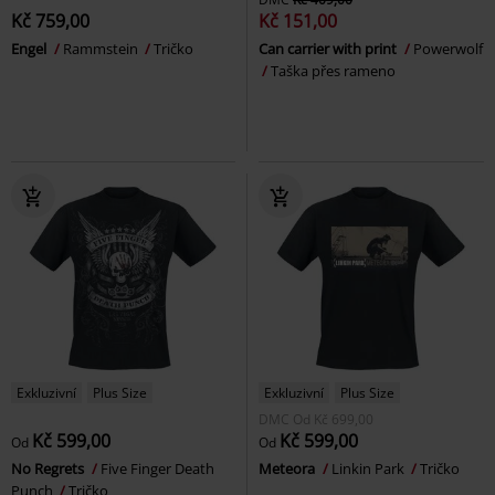
Kč 759,00
Kč 151,00
Engel
Rammstein
Tričko
Can carrier with print
Powerwolf
Taška přes rameno
Exkluzivní
Plus Size
Exkluzivní
Plus Size
DMC
Od
Kč 699,00
Kč 599,00
Kč 599,00
Od
Od
No Regrets
Five Finger Death
Meteora
Linkin Park
Tričko
Punch
Tričko