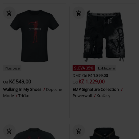
Plus Size
SLEVA 35%
Exkluzivní
DMC
Od
Kč 1.899,00
Kč 549,00
Kč 1.229,00
Od
Od
Walking In My Shoes
Depeche
EMP Signature Collection
Mode
Tričko
Powerwolf
Kraťasy