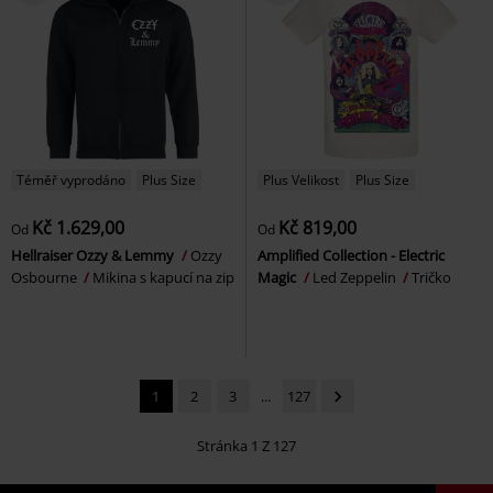
Téměř vyprodáno
Plus Size
Plus Velikost
Plus Size
Kč 1.629,00
Kč 819,00
Od
Od
Hellraiser Ozzy & Lemmy
Ozzy
Amplified Collection - Electric
Osbourne
Mikina s kapucí na zip
Magic
Led Zeppelin
Tričko
1
2
3
...
127
Stránka 1 Z 127