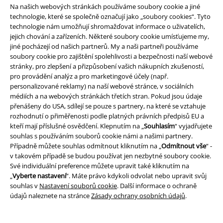
Na našich webových stránkách používáme soubory cookie a jiné
technologie, které se společně označují jako „soubory cookies“. Tyto
technologie nám umožňují shromažďovat informace o uživatelích,
jejich chování a zařízeních. Některé soubory cookie umísťujeme my,
jiné pocházejí od našich partnerů. My a naši partneři používáme
soubory cookie pro zajištění spolehlivosti a bezpečnosti naší webové
stránky, pro zlepšení a přizpůsobení vašich nákupních zkušeností,
pro provádění analýz a pro marketingové účely (např.
personalizované reklamy) na naší webové stránce, v sociálních
Staňte se součástí komunity!
médiích a na webových stránkách třetích stran. Pokud jsou údaje
přenášeny do USA, sdílejí se pouze s partnery, na které se vztahuje
rozhodnutí o přiměřenosti podle platných právních předpisů EU a
kteří mají příslušné osvědčení. Klepnutím na „
Souhlasím
“ vyjadřujete
souhlas s používáním souborů cookie námi a našimi partnery.
Případně můžete souhlas odmítnout kliknutím na „
Odmítnout vše
“ -
v takovém případě se budou používat jen nezbytné soubory cookie.
Své individuální preference můžete upravit také kliknutím na
„
Vyberte nastavení
“. Máte právo kdykoli odvolat nebo upravit svůj
souhlas v
Nastavení souborů cookie
. Další informace o ochraně
údajů naleznete na stránce
Zásady ochrany osobních údajů
.
Způsoby platby