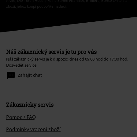
Ärzte, Die Toten Hosen, Feine Sahne Fischfilet, Broilers, Böhse Onkelz a
zboží, jehož koupí podpoříte nadaci.
Náš zákaznický servis je tu pro vás
Náš zákaznický servis je k dispozici dnes od 09:00 hod do 17:00 hod.
Dozvědět se více
Zahájit chat
Zákaznícky servis
Pomoc / FAQ
Podmínky vracení zboží