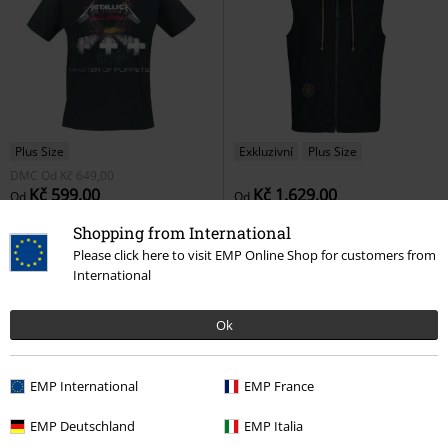
Plus Size
Exkluzivní
Plus Size
DMC
Od
Kč 649,00
Kč 599,00
Kč 1.629,00
Od
Od
Master Of Puppets
Metallica
EMP Signature Collection
Amon
Shopping from International
Tričko
Amarth
Vesta
Please click here to visit EMP Online Shop for customers from
International
Ok
EMP International
EMP France
EMP Deutschland
EMP Italia