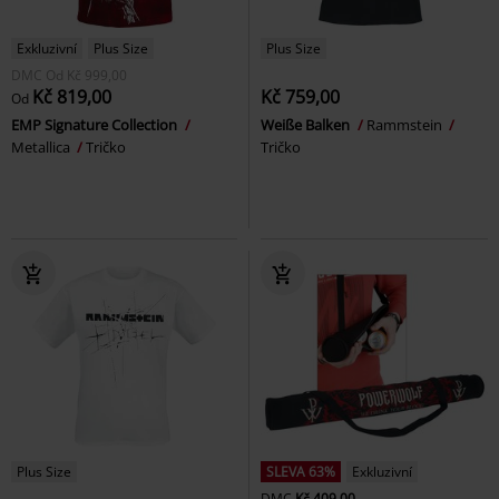
Exkluzivní
Plus Size
Plus Size
DMC
Od
Kč 999,00
Kč 819,00
Kč 759,00
Od
EMP Signature Collection
Weiße Balken
Rammstein
Metallica
Tričko
Tričko
Plus Size
SLEVA 63%
Exkluzivní
DMC
Kč 409,00