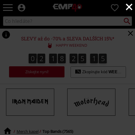
×
EMP
0
-
Hudba,
Vyhled
Katalog
TV
vyhledávání
filmy
&
SLEVY až do -70% a SLEVA DALŠÍCH 15%*
seriály,
HAPPY WEEKEND
Merch
pro
0
2
1
8
2
5
1
4
0
2
1
8
2
5
1
3
1
1
5
3
4
hráče,
Alternativní
Získejte nyní!
móda
Zkopírujte kód
WEEKEND
Merch kapel
Top Bands (7565)