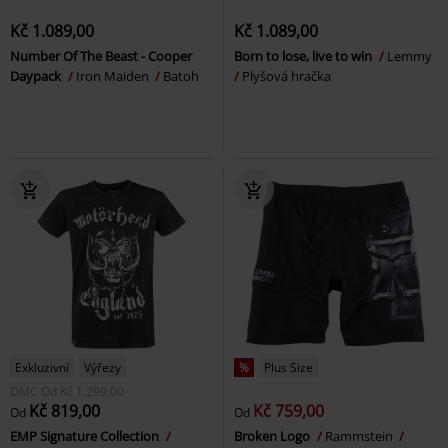
Kč 1.089,00
Kč 1.089,00
Number Of The Beast - Cooper
Born to lose, live to win
Lemmy
Daypack
Iron Maiden
Batoh
Plyšová hračka
Exkluzivní
Výřezy
%
Plus Size
DMC
Od
Kč 1.299,00
Kč 819,00
Kč 759,00
Od
Od
EMP Signature Collection
Broken Logo
Rammstein