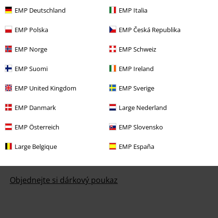
EMP Deutschland
EMP Italia
Podmínky vracení zboží
EMP Polska
EMP Česká Republika
Vrácení zboží
EMP Norge
EMP Schweiz
Všeobecné informace o velikostech
EMP Suomi
EMP Ireland
Zrušit členství v BSC
EMP United Kingdom
EMP Sverige
Způsoby platby
EMP Danmark
Large Nederland
EMP Österreich
EMP Slovensko
Nabídky pro vás
Large Belgique
EMP España
Soutěž
Objednejte si dárkový poukaz