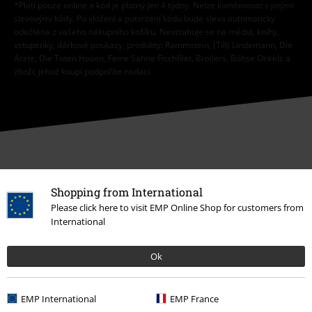
*Platí pouze online a kód je platný jen 4 týdny. Nelze kombinovat s jinými
slevovými kódy. Po vložení a potvrzení kódu bude sleva automaticky
odečtena z vašeho nákupního košíku. Nevztahuje se na média, knihy,
vstupenky, dárkové poukazy, produkty: Rammstein, (Till) Lindemann, Die
Ärzte, Die Toten Hosen, Feine Sahne Fischfilet, Broilers, Böhse Onkelz a
zboží, jehož koupí podpoříte nadaci.
Náš zákaznický servis je tu pro vás
Shopping from International
Znovu dostupné: Pondělí od 09:00 do 17:00.
Dozvědět se více
Please click here to visit EMP Online Shop for customers from
Zahájit chat
International
Ok
Zákaznícky servis
EMP International
EMP France
Pomoc / FAQ