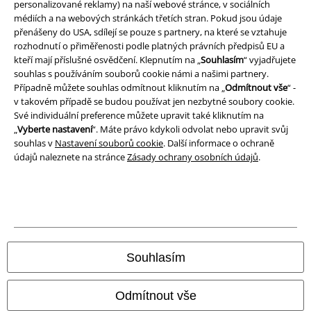
personalizované reklamy) na naší webové stránce, v sociálních
médiích a na webových stránkách třetích stran. Pokud jsou údaje
Likvidace odpadu a ochrana životního prostředí
přenášeny do USA, sdílejí se pouze s partnery, na které se vztahuje
rozhodnutí o přiměřenosti podle platných právních předpisů EU a
Prohlášení o shodě
kteří mají příslušné osvědčení. Klepnutím na „
Souhlasím
“ vyjadřujete
souhlas s používáním souborů cookie námi a našimi partnery.
Případně můžete souhlas odmítnout kliknutím na „
Odmítnout vše
“ -
Informace o přístupnosti
v takovém případě se budou používat jen nezbytné soubory cookie.
Své individuální preference můžete upravit také kliknutím na
Nastavení souborů cookie
„
Vyberte nastavení
“. Máte právo kdykoli odvolat nebo upravit svůj
souhlas v
Nastavení souborů cookie
. Další informace o ochraně
Odstoupení od smlouvy
údajů naleznete na stránce
Zásady ochrany osobních údajů
.
Všechny ceny jsou včetně DPH, bez
poštovného a balného
© 1986-2026 EMP Merchandising
Souhlasím
Naše online obchody
Odmítnout vše
EMP International