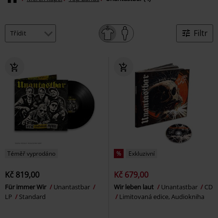
Filtr
Téměř vyprodáno
%
Exkluzivní
Kč 819,00
Kč 679,00
Für immer Wir
Unantastbar
Wir leben laut
Unantastbar
CD
LP
Standard
Limitovaná edice, Audiokniha