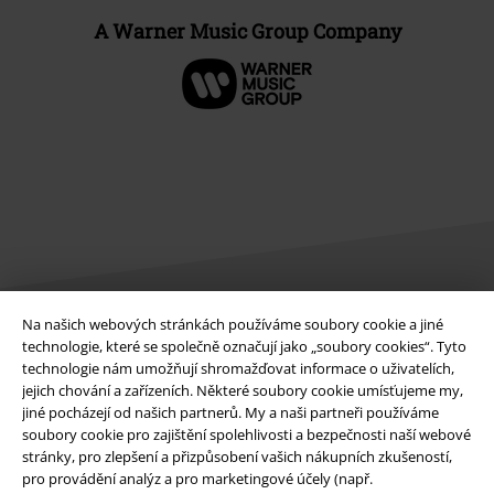
A Warner Music Group Company
Na našich webových stránkách používáme soubory cookie a jiné
technologie, které se společně označují jako „soubory cookies“. Tyto
Právní informace
technologie nám umožňují shromažďovat informace o uživatelích,
Podmínky
jejich chování a zařízeních. Některé soubory cookie umísťujeme my,
jiné pocházejí od našich partnerů. My a naši partneři používáme
soubory cookie pro zajištění spolehlivosti a bezpečnosti naší webové
Prohlášení
stránky, pro zlepšení a přizpůsobení vašich nákupních zkušeností,
pro provádění analýz a pro marketingové účely (např.
Ochrana osobních údajů