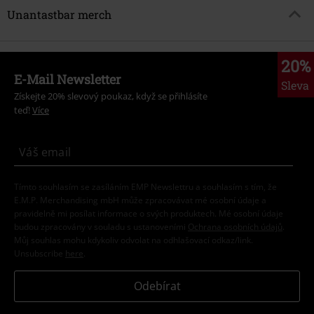
Unantastbar merch
20%
E-Mail Newsletter
Sleva
Získejte 20% slevový poukaz, když se přihlásíte
teď!
Více
Tímto souhlasím se zasíláním EMP Newslettru a souhlasím s tím, že
E.M.P. Merchandising mbH může zpracovávat mé osobní údaje a
pravidelně mi posílat informace o svých produktech. Mé osobní údaje
budou zpracovány v souladu s ustanoveními
Ochrana osobních údajů
.
Můj souhlas mohu kdykoliv odvolat na odhlašovací odkaz/link.
Unsubscribe
here
.
Odebírat