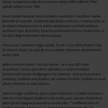
Album se špatně prodávalo a koncerty nebyly příliš oblíbené. Třetí
zpěvák odešel v roce 1999.
Nové tisíciletí nezačalo dobře. Eddieho manželství s herečkou Valerie
Bartinelli se rozpadlo. Hudebník také přišel o smlouvu s Peavey poté, co
se objevil indisponovaný ve stánku společnosti na NAMM. Jediným
pozitivem bylo, že kuřácký kytarista podstoupil účinnou terapii poté, co
mu byla diagnostikována rakovina jazyka.
Fortune se s návratem Hagar otočila. Turné v roce 2004 přineslo tržby
55 milionů dolarů, ale zpěvák znovu odešel, znechucen alkoholickými
excesy lídra.
Jediné rozumné řešení – Rothův návrat – se v roce 2007 stalo
skutečností. Turné s původním zpěvákem a novým basákem,
kytaristovým synem Wolfgangem Van Halenem - bylo poznamenáno
problémy s Eddieho odvykačkou, ale naštěstí skončilo. Vyhlídka na nové
album s Rothem se stala reálnou.
Zatímco Hagar a Anthony spolu s Joem Satrianim a Chadem Smithem z
Red Hot Chili Peppers úspěšně tvořili hudbu pod názvem Chickenfoot,
jejich bývalí kolegové pracovali na novém albu. ""A Different Kind of
Truth"" ukončilo 14letou pauzu mezi dvěma studiovými alby VH