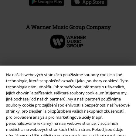
A Warner Music Group Company
Na našich webových stránkách používáme soubory cookie a jiné
technologie, které se společně označují jako „soubory cookies“. Tyto
technologie nám umožňují shromažďovat informace o uživatelích,
jejich chování a zařízeních. Některé soubory cookie umísťujeme my,
jiné pocházejí od našich partnerů. My a naši partneři používáme
soubory cookie pro zajištění spolehlivosti a bezpečnosti naší webové
stránky, pro zlepšení a přizpůsobení vašich nákupních zkušeností,
Právní informace
pro provádění analýz a pro marketingové účely (např.
personalizované reklamy) na naší webové stránce, v sociálních
Podmínky
médiích a na webových stránkách třetích stran. Pokud jsou údaje
přenášeny do USA, sdílejí se pouze s partnery, na které se vztahuje