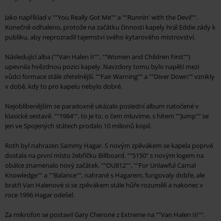
Jako například v ""You Really Got Me"" a ""Runnin' with the Devil"".
Konečně odhaleno, protože na začátku činnosti kapely hrál Eddie zády k
publiku, aby neprozradil tajemství svého kytarového mistrovství.
Následující alba (""Van Halen II"", ""Women and Children First"")
upevnila hvězdnou pozici kapely. Navzdory tomu bylo napětí mezi
vůdci formace stále zřetelnější. ""Fair Warning"" a ""Diver Down"" vznikly
v době, kdy to pro kapelu nebylo dobré.
Nejoblíbenějším se paradoxně ukázalo poslední album natočené v
klasické sestavě. ""1984"", to je to, o čem mluvíme, s hitem ""Jump"" se
jen ve Spojených státech prodalo 10 milionů kopií.
Roth byl nahrazen Sammy Hagar. S novým zpěvákem se kapela poprvé
dostala na první místo žebříčku Billboard. ""5150“ s novým logem na
obálce znamenalo nový začátek. ""OU812"", ""For Unlawful Carnal
Knowledge"" a ""Balance"", nahrané s Hagarem, fungovaly dobře, ale
bratři Van Halenové si se zpěvákem stále hůře rozuměli a nakonec v
roce 1996 Hagar odešel.
Za mikrofon se postavil Gary Cherone z Extreme na ""Van Halen III"".