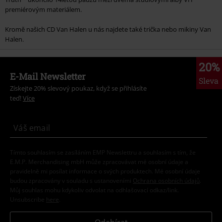
premiérovým materiálem.
Kromě našich CD Van Halen u nás najdete také trička nebo mikiny Van
Halen.
20%
E-Mail Newsletter
Sleva
Získejte 20% slevový poukaz, když se přihlásíte
teď!
Více
Tímto souhlasím se zasíláním EMP Newslettru a souhlasím s tím, že
E.M.P. Merchandising mbH může zpracovávat mé osobní údaje a
pravidelně mi posílat informace o svých produktech. Mé osobní údaje
budou zpracovány v souladu s ustanoveními
Ochrana osobních údajů
.
Můj souhlas mohu kdykoliv odvolat na odhlašovací odkaz/link.
Unsubscribe
here
.