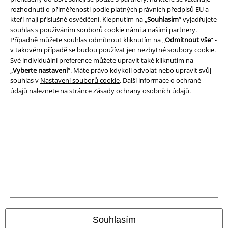
Prohlášení
rozhodnutí o přiměřenosti podle platných právních předpisů EU a
kteří mají příslušné osvědčení. Klepnutím na „
Souhlasím
“ vyjadřujete
Ochrana osobních údajů
souhlas s používáním souborů cookie námi a našimi partnery.
Případně můžete souhlas odmítnout kliknutím na „
Odmítnout vše
“ -
v takovém případě se budou používat jen nezbytné soubory cookie.
Likvidace odpadu a ochrana životního prostředí
Své individuální preference můžete upravit také kliknutím na
„
Vyberte nastavení
“. Máte právo kdykoli odvolat nebo upravit svůj
Prohlášení o shodě
souhlas v
Nastavení souborů cookie
. Další informace o ochraně
údajů naleznete na stránce
Zásady ochrany osobních údajů
.
Informace o přístupnosti
Nastavení souborů cookie
Odstoupení od smlouvy
Všechny ceny jsou včetně DPH, bez
poštovného a balného
© 1986-2026 EMP Merchandising
Souhlasím