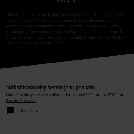
Odebírat
*Platí pouze online a kód je platný jen 4 týdny. Nelze kombinovat s jinými
slevovými kódy. Po vložení a potvrzení kódu bude sleva automaticky
odečtena z vašeho nákupního košíku. Nevztahuje se na média, knihy,
vstupenky, dárkové poukazy, produkty: Rammstein, (Till) Lindemann, Die
Ärzte, Die Toten Hosen, Feine Sahne Fischfilet, Broilers, Böhse Onkelz a
zboží, jehož koupí podpoříte nadaci.
Náš zákaznický servis je tu pro vás
Náš zákaznický servis je k dispozici dnes od 09:00 hod do 17:00 hod.
Dozvědět se více
Zahájit chat