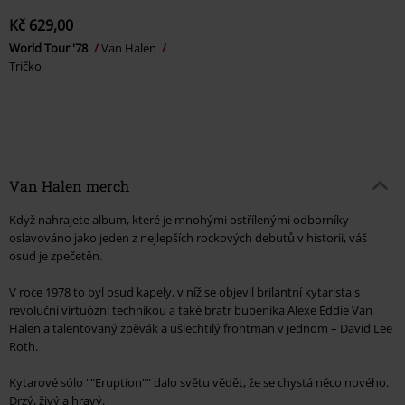
Kč 629,00
World Tour '78
Van Halen
Tričko
Van Halen merch
Když nahrajete album, které je mnohými ostřílenými odborníky
oslavováno jako jeden z nejlepších rockových debutů v historii, váš
osud je zpečetěn.
V roce 1978 to byl osud kapely, v níž se objevil brilantní kytarista s
revoluční virtuózní technikou a také bratr bubeníka Alexe Eddie Van
Halen a talentovaný zpěvák a ušlechtilý frontman v jednom – David Lee
Roth.
Kytarové sólo ""Eruption"" dalo světu vědět, že se chystá něco nového.
Drzý, živý a hravý.