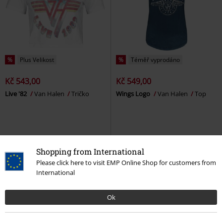
%
Plus Velikost
%
Téměř vyprodáno
Kč 543,00
Kč 549,00
Live '82
Van Halen
Tričko
Wings Logo
Van Halen
Top
Shopping from International
Please click here to visit EMP Online Shop for customers from
International
Ok