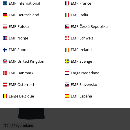
EMP International
EMP France
EMP Deutschland
EMP Italia
Téměř vyprodáno
Plus Size
%
Plus Velikost
EMP Polska
EMP Česká Republika
Kč 549,00
Kč 549,00
Od
Pinup Motorcycle
Van Halen
Tour 1984
Van Halen
Tričko
EMP Norge
EMP Schweiz
Tričko
EMP Suomi
EMP Ireland
EMP United Kingdom
EMP Sverige
EMP Danmark
Large Nederland
EMP Österreich
EMP Slovensko
Large Belgique
EMP España
Téměř vyprodáno