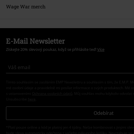
Wage War merch
E-Mail Newsletter
Získejte 20% slevový poukaz, když se přihlásíte teď!
Více
Tímto souhlasím se zasíláním EMP Newslettru a souhlasím s tím, že E.M.P.
mé osobní údaje a pravidelně mi posílat informace o svých produktech. Mé 
s ustanoveními
Ochrana osobních údajů
. Můj souhlas mohu kdykoliv odvolat 
Unsubscribe
here
.
Odebírat
*Platí pouze online a kód je platný jen 4 týdny. Nelze kombinovat s jinými sle
bude sleva automaticky odečtena z vašeho nákupního košíku. Nevztahuje se 