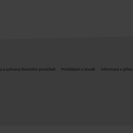
u a ochrana životního prostředí
Prohlášení o shodě
Informace o příst