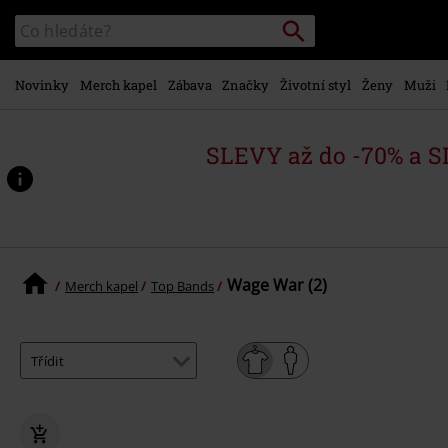
Přejít k
Vyhledávání
Katalog
hlavnímu
vyhledávání
obsahu
Novinky
Merch kapel
Zábava
Značky
Životní styl
Ženy
Muži
SLEVY až do -70% a 
Wage War (2)
Merch kapel
Top Bands