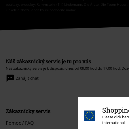
poukazy, produkty: Rammstein, (Till) Lindemann, Die Ärzte, Die Toten Hosen, F
Onkelz a zboží, jehož koupí podpoříte nadaci.
Náš zákaznický servis je tu pro vás
Náš zákaznický servis je k dispozici dnes od 09:00 hod do 17:00 hod.
Dozv
Zahájit chat
Shopping
Zákaznícky servis
Please click he
Pomoc / FAQ
International