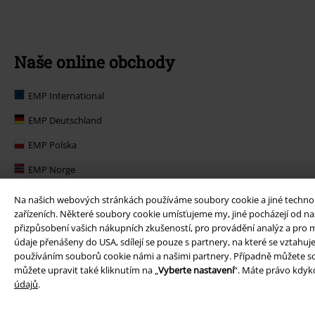
Naše online obchody
EMP International
EMP Deutschland
EMP Polska
EMP Norge
EMP Suomi
Na našich webových stránkách používáme soubory cookie a jiné technolog
zařízeních. Některé soubory cookie umísťujeme my, jiné pocházejí od naš
EMP United Kingdom
přizpůsobení vašich nákupních zkušeností, pro provádění analýz a pro m
údaje přenášeny do USA, sdílejí se pouze s partnery, na které se vztahu
EMP Danmark
používáním souborů cookie námi a našimi partnery. Případně můžete so
EMP Österreich
můžete upravit také kliknutím na „
Vyberte nastavení
“. Máte právo kdyko
údajů
.
Large Belgique