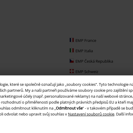
EMP France
EMP Italia
EMP Česká Republika
EMP Schweiz
EMP Ireland
ie, které se společně označují jako „soubory cookies“. Tyto technologie n
ich partnerů. My a naši partneři používáme soubory cookie pro zajištění spo
EMP Sverige
arketingové účely (např. personalizované reklamy) na naší webové stránce, 
je rozhodnutí o přiměřenosti podle platných právních předpisů EU a kteří maj
Large Nederland
uhlas odmítnout kliknutím na „
Odmítnout vše
“ - v takovém případě se bud
EMP Slovensko
li odvolat nebo upravit svůj souhlas v
Nastavení souborů cookie
. Další in
EMP España