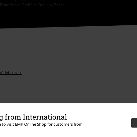
eine Sahne Fischfilet, Broilers, Böhse
ědět se více
 from International
Nabídky pro vás
re to visit EMP Online Shop for customers from
Soutěž