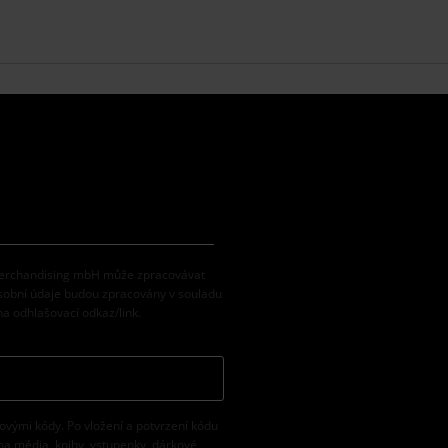
 Merchandising mbH může zpracovávat
osobní údaje budou zpracovány v souladu
na odhlašovací odkaz/link.
vovými kódy. Po vložení a potvrzení kódu
na média, knihy, vstupenky, dárkové