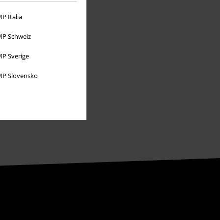
P Italia
P Schweiz
P Sverige
P Slovensko