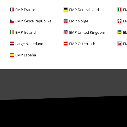
Objednejte si dárkový poukaz
EMP France
EMP Deutschland
EM
EMP Česká Republika
EMP Norge
EM
EMP Ireland
EMP United Kingdom
EM
Large Nederland
EMP Österreich
EM
EMP España