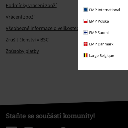
Podmínky vracení zboží
EMP International
Vrácení zboží
EMP Polska
Všeobecné informace o velikostech
EMP Suomi
Zrušit členství v BSC
EMP Danmark
Způsoby platby
Large Belgique
Staňte se součástí komunity!