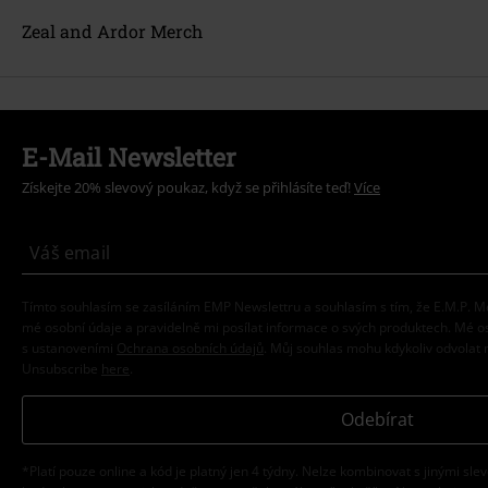
Zeal and Ardor Merch
E-Mail Newsletter
Získejte 20% slevový poukaz, když se přihlásíte teď!
Více
Tímto souhlasím se zasíláním EMP Newslettru a souhlasím s tím, že E.M.P.
mé osobní údaje a pravidelně mi posílat informace o svých produktech. Mé 
s ustanoveními
Ochrana osobních údajů
. Můj souhlas mohu kdykoliv odvolat 
Unsubscribe
here
.
Odebírat
*Platí pouze online a kód je platný jen 4 týdny. Nelze kombinovat s jinými sle