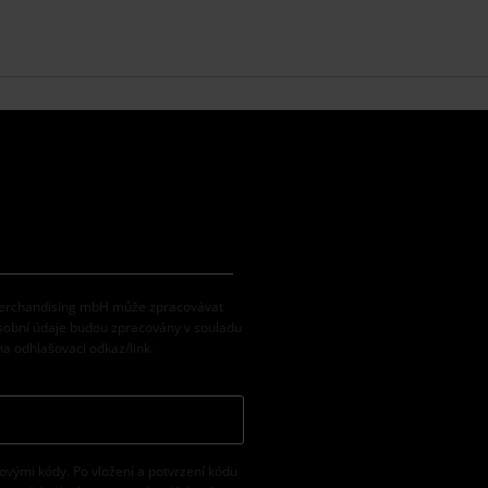
 Merchandising mbH může zpracovávat
osobní údaje budou zpracovány v souladu
na odhlašovací odkaz/link.
vovými kódy. Po vložení a potvrzení kódu