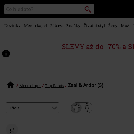
Přejít k
Vyhledávání
Katalog
hlavnímu
vyhledávání
obsahu
Novinky
Merch kapel
Zábava
Značky
Životní styl
Ženy
Muži
SLEVY až do -70% a 
Zeal & Ardor (5)
Merch kapel
Top Bands