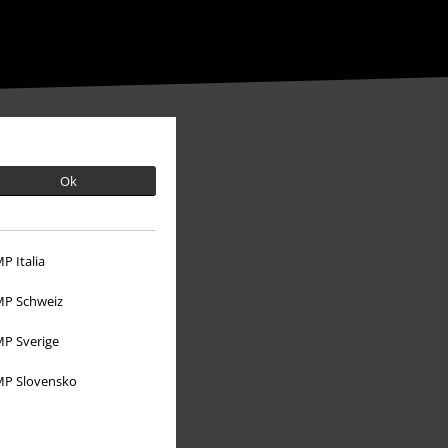
Ok
P Italia
P Schweiz
P Sverige
P Slovensko
O EMP
Udržitelnost