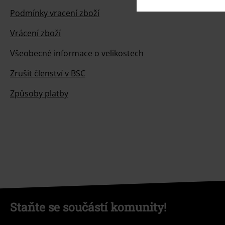
Podmínky vracení zboží
Vrácení zboží
Všeobecné informace o velikostech
Zrušit členství v BSC
Způsoby platby
Staňte se součástí komunity!