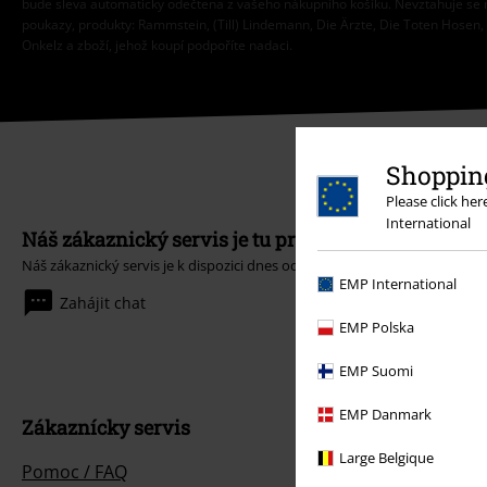
bude sleva automaticky odečtena z vašeho nákupního košíku. Nevztahuje se 
poukazy, produkty: Rammstein, (Till) Lindemann, Die Ärzte, Die Toten Hosen, F
Onkelz a zboží, jehož koupí podpoříte nadaci.
Shopping
Please click he
International
Náš zákaznický servis je tu pro vás
Náš zákaznický servis je k dispozici dnes od 09:00 hod do 17:00 hod.
Dozv
EMP International
Zahájit chat
EMP Polska
EMP Suomi
EMP Danmark
Zákaznícky servis
Large Belgique
Pomoc / FAQ