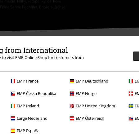
na média, knihy, vstupenky, dárkové
eine Sahne Fischfilet, Broilers, Böhse
 from International
re to visit EMP Online Shop for customers from
ědět se více
EMP France
EMP Deutschland
EM
EMP Česká Republika
EMP Norge
EM
EMP Ireland
EMP United Kingdom
EM
Large Nederland
EMP Österreich
EM
Nabídky pro vás
EMP España
Soutěž