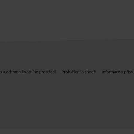
u a ochrana životního prostředí
Prohlášení o shodě
Informace o příst