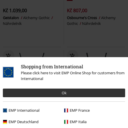
Kč 1.039,00
Kč 807,00
Geistalon
Alchemy Gothic
Osbourne's Cross
Alchemy
Náhrdelník
Gothic
Náhrdelník
Shopping from International
Please click here to visit EMP Online Shop for customers from
International
Ok
EMP International
EMP France
Kč 819,00
Kč 409,00
EMP Deutschland
EMP Italia
Strom života
etNox
Cross
etNox
Náhrdelník