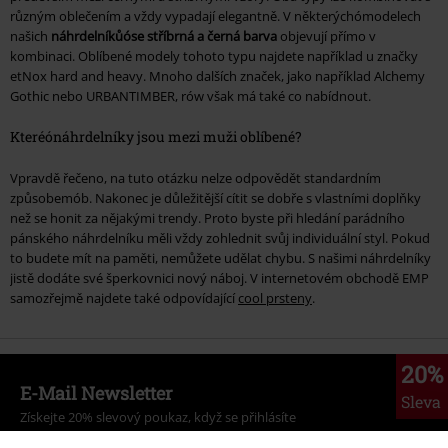
různým oblečením a vždy vypadají elegantně. V některýchómodelech
našich
náhrdelníkůóse stříbrná a černá barva
objevují přímo v
kombinaci. Oblíbené modely tohoto typu najdete například u značky
etNox hard and heavy. Mnoho dalších značek, jako například Alchemy
Gothic nebo URBANTIMBER, rów však má také co nabídnout.
Kteréónáhrdelníky jsou mezi muži oblíbené?
Vpravdě řečeno, na tuto otázku nelze odpovědět standardním
způsobemób. Nakonec je důležitější cítit se dobře s vlastními doplňky
než se honit za nějakými trendy. Proto byste při hledání parádního
pánského náhrdelníku měli vždy zohlednit svůj individuální styl. Pokud
to budete mít na paměti, nemůžete udělat chybu. S našimi náhrdelníky
jistě dodáte své šperkovnici nový náboj. V internetovém obchodě EMP
samozřejmě najdete také odpovídající
cool prsteny
.
20%
E-Mail Newsletter
Sleva
Získejte 20% slevový poukaz, když se přihlásíte
teď!
Více