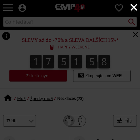
×
EMP
0
-
Hudba,
Vyhled
Katalog
TV
vyhledávání
filmy
&
SLEVY až do -70% a SLEVA DALŠÍCH 15%*
seriály,
HAPPY WEEKEND
Merch
pro
1
7
5
1
5
7
1
7
5
1
5
6
7
2
0
8
6
hráče,
Alternativní
móda
Získejte nyní!
Zkopírujte kód
WEEKEND
Muži
Šperky muži
Necklaces (73)
Filtr