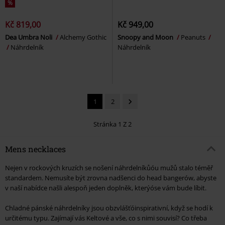
%
Kč 819,00
Kč 949,00
Dea Umbra Noli
Alchemy Gothic
Snoopy and Moon
Peanuts
Náhrdelník
Náhrdelník
1
2
Stránka 1 Z 2
Mens necklaces
Nejen v rockových kruzích se nošení náhrdelníkůóu mužů stalo téměř
standardem. Nemusíte být zrovna nadšenci do head bangerów, abyste
v naší nabídce našli alespoň jeden doplněk, kterýóse vám bude líbit.
Chladné pánské náhrdelníky jsou obzvlášťóinspirativní, když se hodí k
určitému typu. Zajímají vás Keltové a vše, co s nimi souvisí? Co třeba