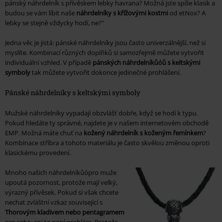
pánský náhrdelník s přívěskem lebky havrana? Možná jste spíše klasik a
budou se vám líbit naše
náhrdelníky s křížovými kostmi
od etNox? A
lebky se stejně vždycky hodí, ne?"
Jedna věc je jistá: pánské náhrdelníky jsou často univerzálnější, než si
myslíte. Kombinací různých doplňků si samozřejmě můžete vytvořit
individuální vzhled. V případě
pánských náhrdelníkůóů s keltskými
symboly
tak můžete vytvořit dokonce jedinečné prohlášení.
Pánské náhrdelníky s keltskými symboly
Mužské náhrdelníky vypadají obzvlášť dobře, když se hodí k typu.
Pokud hledáte ty správné, najdete je v našem internetovém obchodě
EMP. Možná máte chuť na
kožený náhrdelník s koženým řemínkem
?
Kombinace stříbra a tohoto materiálu je často skvělou změnou oproti
klasickému provedení.
Mnoho našich náhrdelníkůópro muže
upoutá pozornost, protože mají velký,
výrazný přívěsek. Pokud si však chcete
nechat zvláštní vzkaz související s
Thorovým kladivem nebo pentagramem
pro sebe, ani to není problém. Protože