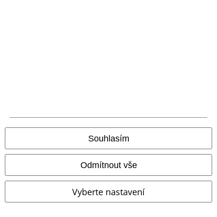
Náš zákaznický servis je tu pro vás
Nedovolali jste se? Prosím, kontaktujte nás znovu: zítra od 09:00 do
17:00.
Dozvědět se více
Zahájit chat
Zákaznícky servis
Souhlasím
Pomoc / FAQ
Podmínky vracení zboží
Odmítnout vše
Vrácení zboží
Vyberte nastavení
Všeobecné informace o velikostech