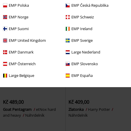
Náhrdelník
EMP Polska
EMP Česká Republika
EMP Norge
EMP Schweiz
EMP Suomi
EMP Ireland
EMP United Kingdom
EMP Sverige
EMP Danmark
Large Nederland
EMP Österreich
EMP Slovensko
Large Belgique
EMP España
Kč 489,00
Kč 409,00
Goat Pentagram
etNox hard
Zlatonka
Harry Potter
and heavy
Náhrdelník
Náhrdelník