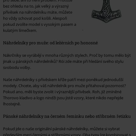
bez ohledu na to, jak velký a výrazný
přívěsek na náhrdelníku máte, můžete
ho vždy schovat pod košili. Alespoň
pokud zvolíte model s vysokým pasem a
.
kulatým límečkem.
Náhrdelníky pro muže: od ležérních po honosné
Nákrčníky se vyrábějí v mnoha různých stylech. Proč by tomu mělo být
jinak u pánských náhrdelníků? Rói zde máte při hledání svého stylu
svobodu volby.
Naše náhrdelníky s přívěskem kříže patří mezi poněkud jednodušší
modely. Chcete, aby váš náhrdelník pro muže přitahoval pozornost?
Pokud ano, měli byste zvolit i výraznější přívěsek. Roh, již zmíněné
Thorovo kladivo a logo nindži jsou jistě vzory, které nikdo nepřejde
lhostejně.
Pánské náhrdelníky na černém řemínku nebo stříbrném řetízku
Pokud jde o naše originální pánské náhrdelníky, můžete si vybrat
především mezi černými a stříbrnými vzory. Oba typy lze kombinovat s