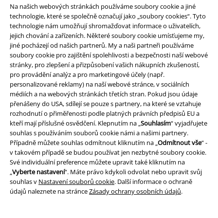
Na našich webových stránkách používáme soubory cookie a jiné
technologie, které se společně označují jako „soubory cookies“. Tyto
technologie nám umožňují shromažďovat informace o uživatelích,
jejich chování a zařízeních. Některé soubory cookie umísťujeme my,
jiné pocházejí od našich partnerů. My a naši partneři používáme
Tímto souhlasím se zasíláním EMP Newslettru a souhlasím s tím, že
soubory cookie pro zajištění spolehlivosti a bezpečnosti naší webové
E.M.P. Merchandising mbH může zpracovávat mé osobní údaje a
stránky, pro zlepšení a přizpůsobení vašich nákupních zkušeností,
pravidelně mi posílat informace o svých produktech. Mé osobní údaje
pro provádění analýz a pro marketingové účely (např.
budou zpracovány v souladu s ustanoveními
Ochrana osobních údajů
.
personalizované reklamy) na naší webové stránce, v sociálních
Můj souhlas mohu kdykoliv odvolat na odhlašovací odkaz/link.
médiích a na webových stránkách třetích stran. Pokud jsou údaje
Unsubscribe
here
.
přenášeny do USA, sdílejí se pouze s partnery, na které se vztahuje
rozhodnutí o přiměřenosti podle platných právních předpisů EU a
Odebírat
kteří mají příslušné osvědčení. Klepnutím na „
Souhlasím
“ vyjadřujete
souhlas s používáním souborů cookie námi a našimi partnery.
*Platí pouze online a kód je platný jen 4 týdny. Nelze kombinovat s jinými
Případně můžete souhlas odmítnout kliknutím na „
Odmítnout vše
“ -
slevovými kódy. Po vložení a potvrzení kódu bude sleva automaticky
v takovém případě se budou používat jen nezbytné soubory cookie.
odečtena z vašeho nákupního košíku. Nevztahuje se na média, knihy,
Své individuální preference můžete upravit také kliknutím na
vstupenky, dárkové poukazy, produkty: Rammstein, (Till) Lindemann, Die
„
Vyberte nastavení
“. Máte právo kdykoli odvolat nebo upravit svůj
Ärzte, Die Toten Hosen, Feine Sahne Fischfilet, Broilers, Böhse Onkelz a
souhlas v
Nastavení souborů cookie
. Další informace o ochraně
zboží, jehož koupí podpoříte nadaci.
údajů naleznete na stránce
Zásady ochrany osobních údajů
.