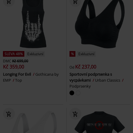
SLEVA 48%
Exkluzivní
%
Exkluzivní
DMC
Kč 699,00
Kč 359,00
Kč 237,00
Od
Longing For Evil
Gothicana by
Sportovní podprsenka s
EMP
Top
vycpávkami
Urban Classics
Podprsenky