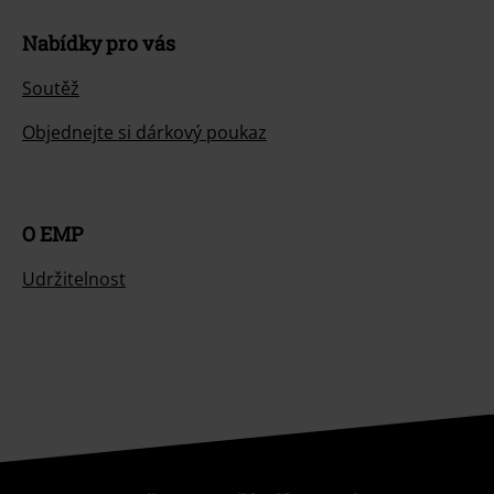
Nabídky pro vás
Soutěž
Objednejte si dárkový poukaz
O EMP
Udržitelnost