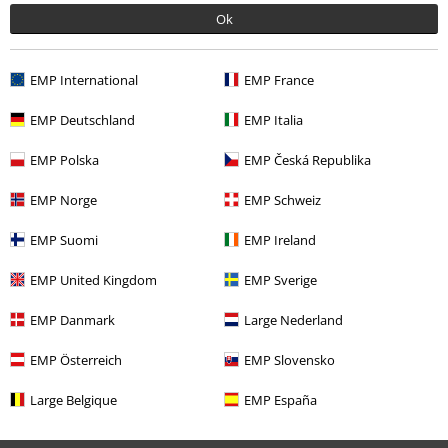
Náš zákaznický servis je k dispozici dnes od 09:00 hod do 17:00 hod.
Ok
Dozvědět se více
Zahájit chat
EMP International
EMP France
EMP Deutschland
EMP Italia
Zákaznícky servis
EMP Polska
EMP Česká Republika
Pomoc / FAQ
EMP Norge
EMP Schweiz
Podmínky vracení zboží
EMP Suomi
EMP Ireland
Vrácení zboží
EMP United Kingdom
EMP Sverige
Všeobecné informace o velikostech
EMP Danmark
Large Nederland
Zrušit členství v BSC
EMP Österreich
EMP Slovensko
Způsoby platby
Large Belgique
EMP España