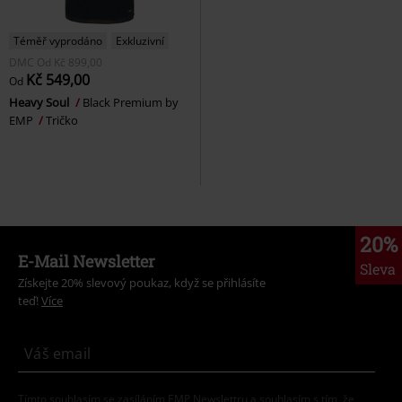
Téměř vyprodáno
Exkluzivní
DMC
Od
Kč 899,00
Kč 549,00
Od
Heavy Soul
Black Premium by
EMP
Tričko
20%
E-Mail Newsletter
Sleva
Získejte 20% slevový poukaz, když se přihlásíte
teď!
Více
Tímto souhlasím se zasíláním EMP Newslettru a souhlasím s tím, že