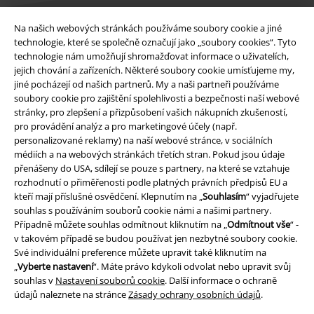
Na našich webových stránkách používáme soubory cookie a jiné
technologie, které se společně označují jako „soubory cookies“. Tyto
Právní informace
technologie nám umožňují shromažďovat informace o uživatelích,
jejich chování a zařízeních. Některé soubory cookie umísťujeme my,
Podmínky
jiné pocházejí od našich partnerů. My a naši partneři používáme
soubory cookie pro zajištění spolehlivosti a bezpečnosti naší webové
Prohlášení
stránky, pro zlepšení a přizpůsobení vašich nákupních zkušeností,
pro provádění analýz a pro marketingové účely (např.
Ochrana osobních údajů
personalizované reklamy) na naší webové stránce, v sociálních
médiích a na webových stránkách třetích stran. Pokud jsou údaje
Likvidace odpadu a ochrana životního prostředí
přenášeny do USA, sdílejí se pouze s partnery, na které se vztahuje
rozhodnutí o přiměřenosti podle platných právních předpisů EU a
kteří mají příslušné osvědčení. Klepnutím na „
Souhlasím
“ vyjadřujete
Prohlášení o shodě
souhlas s používáním souborů cookie námi a našimi partnery.
Případně můžete souhlas odmítnout kliknutím na „
Odmítnout vše
“ -
Informace o přístupnosti
v takovém případě se budou používat jen nezbytné soubory cookie.
Své individuální preference můžete upravit také kliknutím na
Nastavení souborů cookie
„
Vyberte nastavení
“. Máte právo kdykoli odvolat nebo upravit svůj
souhlas v
Nastavení souborů cookie
. Další informace o ochraně
Odstoupení od smlouvy
údajů naleznete na stránce
Zásady ochrany osobních údajů
.