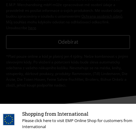
E.M.P. Merchandising mbH může zpracovávat mé osobní údaje a
pravidelně mi posílat informace o svých produktech. Mé osobní údaje
budou zpracovány v souladu s ustanoveními
Ochrana osobních údajů
.
Můj souhlas mohu kdykoliv odvolat na odhlašovací odkaz/link.
Unsubscribe
here
.
Odebírat
*Platí pouze online a kód je platný jen 4 týdny. Nelze kombinovat s jinými
slevovými kódy. Po vložení a potvrzení kódu bude sleva automaticky
odečtena z vašeho nákupního košíku. Nevztahuje se na média, knihy,
vstupenky, dárkové poukazy, produkty: Rammstein, (Till) Lindemann, Die
Ärzte, Die Toten Hosen, Feine Sahne Fischfilet, Broilers, Böhse Onkelz a
zboží, jehož koupí podpoříte nadaci.
Shopping from International
Please click here to visit EMP Online Shop for customers from
International
Náš zákaznický servis je tu pro vás