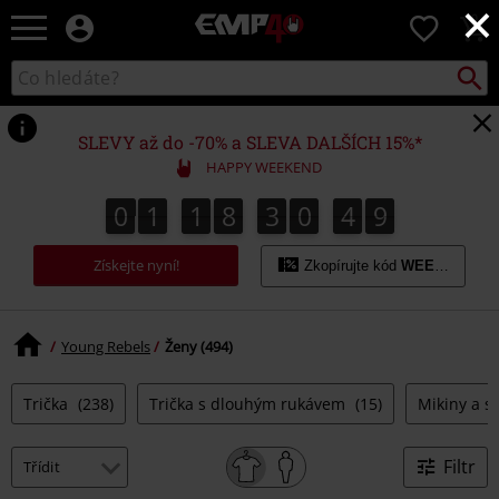
×
EMP
0
-
Hudba,
Vyhled
Katalog
TV
vyhledávání
filmy
&
SLEVY až do -70% a SLEVA DALŠÍCH 15%*
seriály,
HAPPY WEEKEND
Merch
pro
0
1
1
8
3
0
4
8
0
1
1
8
3
0
4
7
5
9
7
8
hráče,
Alternativní
Získejte nyní!
móda
Zkopírujte kód
WEEKEND
Young Rebels
Ženy (494)
Trička
(238)
Trička s dlouhým rukávem
(15)
Mikiny a s
Filtr