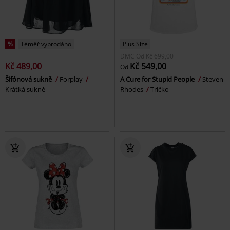
%
Téměř vyprodáno
Plus Size
DMC
Od
Kč 699,00
Kč 489,00
Kč 549,00
Od
Šifónová sukně
Forplay
A Cure for Stupid People
Steven
Krátká sukně
Rhodes
Tričko