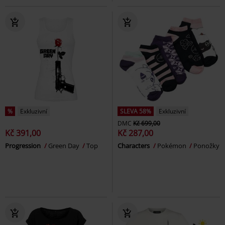
%
Exkluzivní
SLEVA 58%
Exkluzivní
DMC
Kč 699,00
Kč 391,00
Kč 287,00
Progression
Green Day
Top
Characters
Pokémon
Ponožky