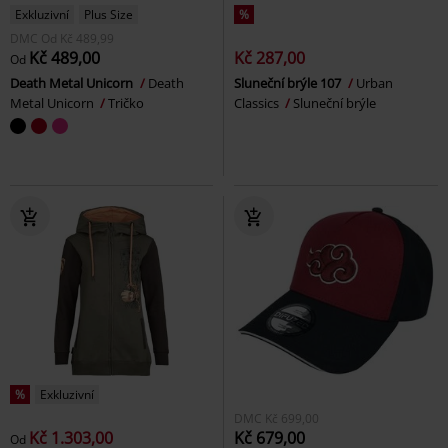
Exkluzivní
Plus Size
%
DMC
Od
Kč 489,99
Kč 489,00
Kč 287,00
Od
Death Metal Unicorn
Death
Sluneční brýle 107
Urban
Metal Unicorn
Tričko
Classics
Sluneční brýle
%
Exkluzivní
DMC
Kč 699,00
Kč 1.303,00
Kč 679,00
Od