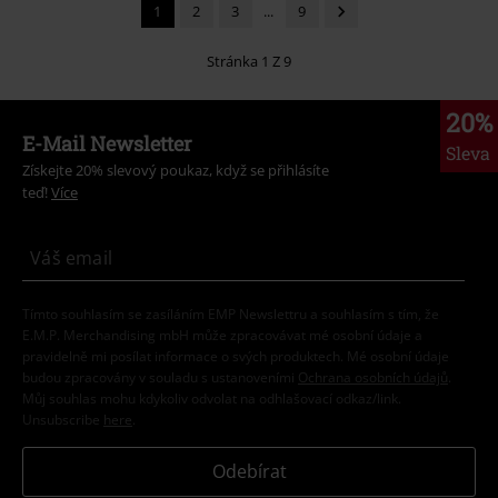
1
2
3
...
9
Stránka 1 Z 9
20%
E-Mail Newsletter
Sleva
Získejte 20% slevový poukaz, když se přihlásíte
teď!
Více
Tímto souhlasím se zasíláním EMP Newslettru a souhlasím s tím, že
E.M.P. Merchandising mbH může zpracovávat mé osobní údaje a
pravidelně mi posílat informace o svých produktech. Mé osobní údaje
budou zpracovány v souladu s ustanoveními
Ochrana osobních údajů
.
Můj souhlas mohu kdykoliv odvolat na odhlašovací odkaz/link.
Unsubscribe
here
.
Odebírat