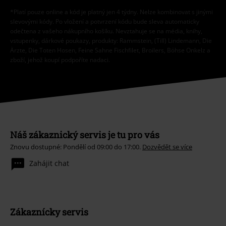
*Platí pouze online a kód je platný jen 4 týdny. Nelze kombinovat s jinými
slevovými kódy. Po vložení a potvrzení kódu bude sleva automaticky
odečtena z vašeho nákupního košíku. Nevztahuje se na média, knihy,
vstupenky, dárkové poukazy, produkty: Rammstein, (Till) Lindemann, Die
Ärzte, Die Toten Hosen, Feine Sahne Fischfilet, Broilers, Böhse Onkelz a
zboží, jehož koupí podpoříte nadaci.
Náš zákaznický servis je tu pro vás
Znovu dostupné: Pondělí od 09:00 do 17:00.
Dozvědět se více
Zahájit chat
Zákaznícky servis