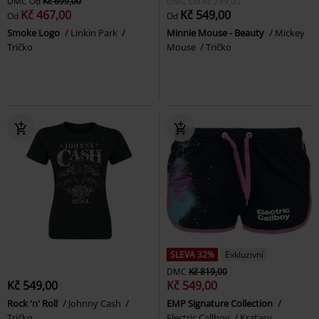
DMC
Od
Kč 699,00
DMC
Od
Kč 799,00
Kč 467,00
Kč 549,00
Od
Od
Smoke Logo
Linkin Park
Minnie Mouse - Beauty
Mickey
Tričko
Mouse
Tričko
SLEVA 32%
Exkluzivní
DMC
Kč 819,00
Kč 549,00
Kč 549,00
Rock 'n' Roll
Johnny Cash
EMP Signature Collection
Tričko
Electric Callboy
Kraťasy