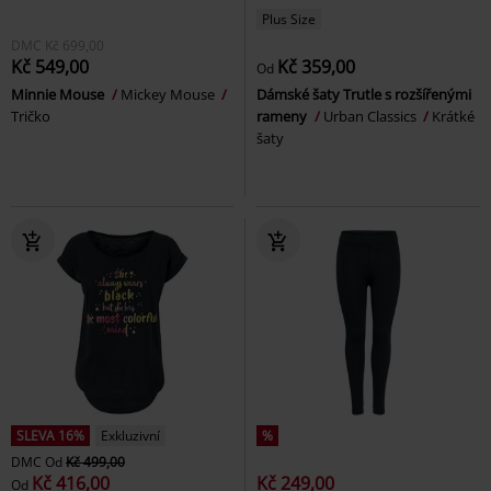
Plus Size
DMC
Kč 699,00
Kč 549,00
Kč 359,00
Od
Minnie Mouse
Mickey Mouse
Dámské šaty Trutle s rozšířenými
Tričko
rameny
Urban Classics
Krátké
šaty
SLEVA 16%
Exkluzivní
%
DMC
Od
Kč 499,00
Kč 416,00
Kč 249,00
Od