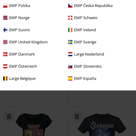
EMP Polska
EMP Česká Republika
EMP Norge
EMP Schweiz
EMP Suomi
EMP Ireland
EMP United Kingdom
EMP Sverige
EMP Danmark
Large Nederland
SLEVA 37%
DMC
Kč 699,00
DMC
Kč 559,00
EMP Österreich
EMP Slovensko
Kč 439,00
Kč 549,00
3 - I Like Me
Deadpool
Tričko
Original
Mickey & Minnie Mouse
Large Belgique
EMP España
Tričko