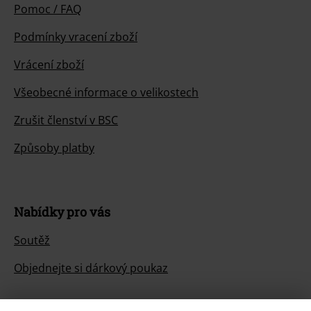
Pomoc / FAQ
Podmínky vracení zboží
Vrácení zboží
Všeobecné informace o velikostech
Zrušit členství v BSC
Způsoby platby
Nabídky pro vás
Soutěž
Objednejte si dárkový poukaz