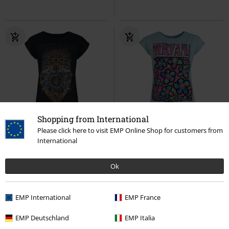
Shopping from International
%
%
Please click here to visit EMP Online Shop for customers from
International
Kč 659,00
Kč 577,00
Crest Wolves
Powerwolf
Coloured Flowers
Nirvana
Ok
Tričko
Tričko
EMP International
EMP France
EMP Deutschland
EMP Italia