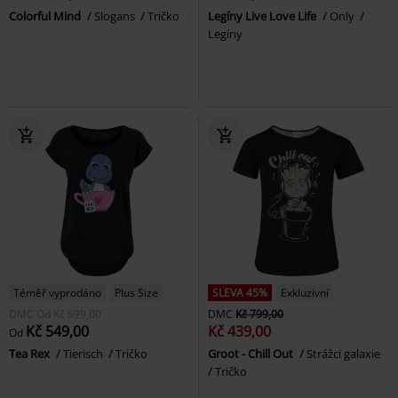
Colorful Mind
Slogans
Tričko
Legíny Live Love Life
Only
Legíny
Téměř vyprodáno
Plus Size
SLEVA 45%
Exkluzivní
DMC
Od
Kč 699,00
DMC
Kč 799,00
Kč 549,00
Kč 439,00
Od
Tea Rex
Tierisch
Tričko
Groot - Chill Out
Strážci galaxie
Tričko