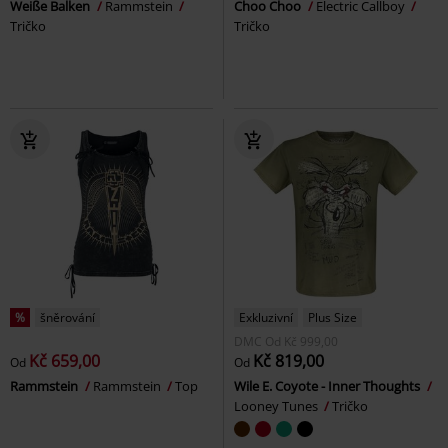
Weiße Balken
Rammstein
Choo Choo
Electric Callboy
Tričko
Tričko
%
šněrování
Exkluzivní
Plus Size
DMC
Od
Kč 999,00
Kč 659,00
Kč 819,00
Od
Od
Rammstein
Rammstein
Top
Wile E. Coyote - Inner Thoughts
Looney Tunes
Tričko