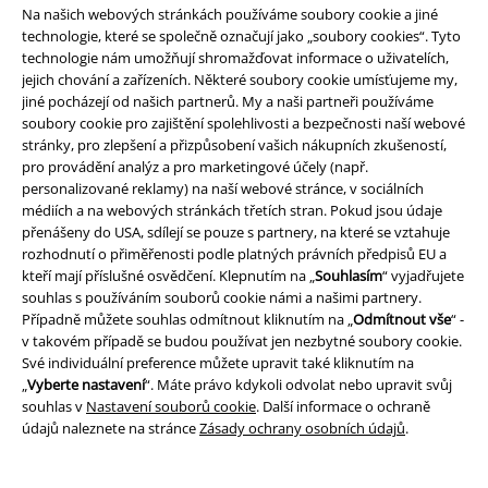
Na našich webových stránkách používáme soubory cookie a jiné
O EMP
technologie, které se společně označují jako „soubory cookies“. Tyto
technologie nám umožňují shromažďovat informace o uživatelích,
Udržitelnost
jejich chování a zařízeních. Některé soubory cookie umísťujeme my,
jiné pocházejí od našich partnerů. My a naši partneři používáme
soubory cookie pro zajištění spolehlivosti a bezpečnosti naší webové
stránky, pro zlepšení a přizpůsobení vašich nákupních zkušeností,
pro provádění analýz a pro marketingové účely (např.
personalizované reklamy) na naší webové stránce, v sociálních
médiích a na webových stránkách třetích stran. Pokud jsou údaje
přenášeny do USA, sdílejí se pouze s partnery, na které se vztahuje
rozhodnutí o přiměřenosti podle platných právních předpisů EU a
kteří mají příslušné osvědčení. Klepnutím na „
Souhlasím
“ vyjadřujete
Staňte se součástí komunity!
souhlas s používáním souborů cookie námi a našimi partnery.
Případně můžete souhlas odmítnout kliknutím na „
Odmítnout vše
“ -
v takovém případě se budou používat jen nezbytné soubory cookie.
Své individuální preference můžete upravit také kliknutím na
„
Vyberte nastavení
“. Máte právo kdykoli odvolat nebo upravit svůj
souhlas v
Nastavení souborů cookie
. Další informace o ochraně
údajů naleznete na stránce
Zásady ochrany osobních údajů
.