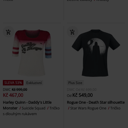
SLEVA 53%
Exkluzivní
Plus Size
DMC
Kč 999,00
DMC
Od
Kč 699,00
Kč 467,00
Kč 549,00
Od
Harley Quinn - Daddy's Little
Rogue One - Death Star silhouette
Monster
Suicide Squad
Tričko
Star Wars Rogue One
Tričko
s dlouhým rukávem