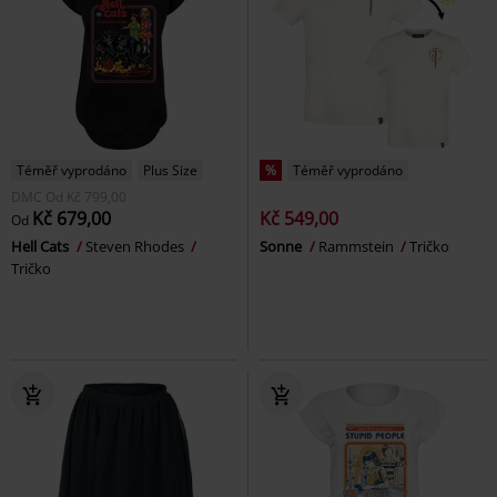
Téměř vyprodáno
Plus Size
%
Téměř vyprodáno
DMC
Od
Kč 799,00
Kč 679,00
Kč 549,00
Od
Hell Cats
Steven Rhodes
Sonne
Rammstein
Tričko
Tričko