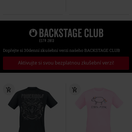
Dopřejte si 30denní zkušební verzi našeho BACKSTAGE CLUB
Aktivujte si svou bezplatnou zkušební verzi!