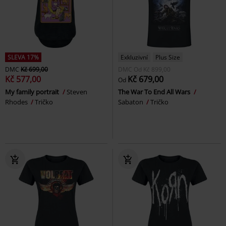
SLEVA 17%
Exkluzivní
Plus Size
DMC
Kč 699,00
DMC
Od
Kč 899,00
Kč 577,00
Kč 679,00
Od
My family portrait
Steven
The War To End All Wars
Rhodes
Tričko
Sabaton
Tričko