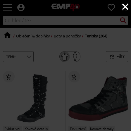
×
EMP
0
-
Hudba,
Vyhled
Katalog
TV
vyhledávání
filmy
&
Oblečení & doplňky
Boty a ponožky
Tenisky (204)
seriály,
Merch
pro
Filtr
hráče,
Alternativní
móda
Exkluzivní
Kovové detaily
Exkluzivní
Kovové detaily