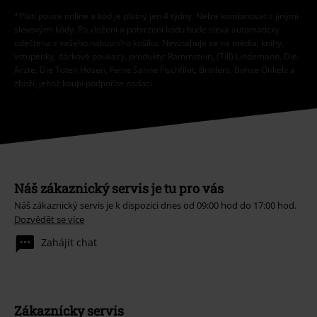
*Platí pouze online a kód je platný jen 4 týdny. Nelze kombinovat s jinými
slevovými kódy. Po vložení a potvrzení kódu bude sleva automaticky
odečtena z vašeho nákupního košíku. Nevztahuje se na média, knihy,
vstupenky, dárkové poukazy, produkty: Rammstein, (Till) Lindemann, Die
Ärzte, Die Toten Hosen, Feine Sahne Fischfilet, Broilers, Böhse Onkelz a
zboží, jehož koupí podpoříte nadaci.
Náš zákaznický servis je tu pro vás
Náš zákaznický servis je k dispozici dnes od 09:00 hod do 17:00 hod.
Dozvědět se více
Zahájit chat
Zákaznícky servis