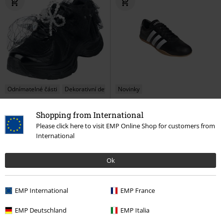
Odnímatelné části
Dekorativní detail
Novinky
Kč 2.719,00
Kč 2.039,00
Shopping from International
Kelpie Whimsical Terrain
KOI
GRAND COURT LO
Adidas
Please click here to visit EMP Online Shop for customers from
Tenisky
Tenisky
International
Ok
EMP International
EMP France
EMP Deutschland
EMP Italia