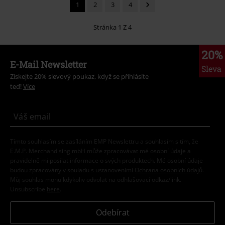
1
2
3
4
Stránka 1 Z 4
20%
E-Mail Newsletter
Sleva
Získejte 20% slevový poukaz, když se přihlásíte
teď!
Více
Tímto souhlasím se zasíláním EMP Newslettru a souhlasím s tím, že
E.M.P. Merchandising mbH může zpracovávat mé osobní údaje a
pravidelně mi posílat informace o svých produktech. Mé osobní údaje
budou zpracovány v souladu s ustanoveními
Ochrana osobních údajů
.
Můj souhlas mohu kdykoliv odvolat na odhlašovací odkaz/link.
Unsubscribe
here
.
Odebírat