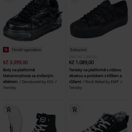
%
Téměř vyprodáno
Exkluzivní
DMC
Kč 1.399,00
Kč 3.399,00
Kč 1.089,00
Boty na platformě
Tenisky na platformě s nízkou
Metamorphosis se zničeným
siluetou a potiskem s křížem a
efektem
Denatured by KOI
růžemi
Rock Rebel by EMP
Tenisky
Tenisky