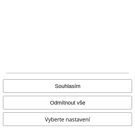
A Warner Music Group Company
Souhlasím
Odmítnout vše
Právní informace
Podmínky
Vyberte nastavení
Prohlášení