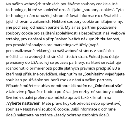
Na našich webových stránkách používáme soubory cookie a jiné
technologie, které se společně označují jako „soubory cookies“. Tyto
Způsoby platby
technologie nám umožňují shromažďovat informace o uživatelích,
jejich chování a zařízeních. Některé soubory cookie umísťujeme my,
jiné pocházejí od našich partnerů. My a naši partneři používáme
soubory cookie pro zajištění spolehlivosti a bezpečnosti naší webové
Bankovní převod
Platba na dobírku
stránky, pro zlepšení a přizpůsobení vašich nákupních zkušeností,
pro provádění analýz a pro marketingové účely (např.
personalizované reklamy) na naší webové stránce, v sociálních
Doprava
médiích a na webových stránkách třetích stran. Pokud jsou údaje
přenášeny do USA, sdílejí se pouze s partnery, na které se vztahuje
rozhodnutí o přiměřenosti podle platných právních předpisů EU a
kteří mají příslušné osvědčení. Klepnutím na „
Souhlasím
“ vyjadřujete
Balíkovna
Balík Do ruky
souhlas s používáním souborů cookie námi a našimi partnery.
Případně můžete souhlas odmítnout kliknutím na „
Odmítnout vše
“ -
v takovém případě se budou používat jen nezbytné soubory cookie.
Své individuální preference můžete upravit také kliknutím na
EMP aplikaci
„
Vyberte nastavení
“. Máte právo kdykoli odvolat nebo upravit svůj
Stáhněte si novou EMP aplikaci zdarma a využijte všechny nové
souhlas v
Nastavení souborů cookie
. Další informace o ochraně
funkce a výhody!
údajů naleznete na stránce
Zásady ochrany osobních údajů
.