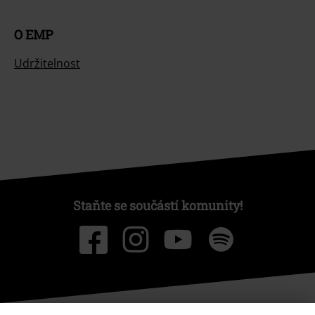
O EMP
Udržitelnost
Staňte se součástí komunity!