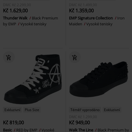
DMC
Kč 2.299,00
DMC
Kč 1.499,00
Kč 1.629,00
Kč 1.359,00
Thunder Walk
Black Premium
EMP Signature Collection
Iron
by EMP
Vysoké tenisky
Maiden
Vysoké tenisky
Exkluzivní
Plus Size
Téměř vyprodáno
Exkluzivní
DMC
Kč 1.299,00
Kč 819,00
Kč 949,00
Basic
RED by EMP
Vysoké
Walk The Line
Black Premium by