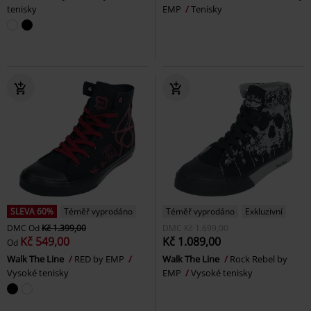
tenisky
EMP
Tenisky
SLEVA 60%
Téměř vyprodáno
Téměř vyprodáno
Exkluzivní
DMC
Od
Kč 1.399,00
DMC
Kč 1.699,00
Kč 549,00
Kč 1.089,00
Od
Walk The Line
RED by EMP
Walk The Line
Rock Rebel by
Vysoké tenisky
EMP
Vysoké tenisky