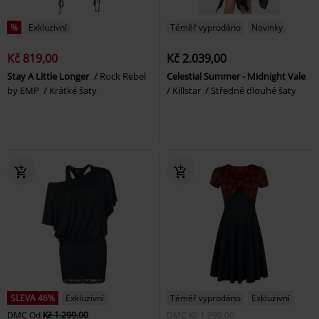
%
Exkluzivní
Téměř vyprodáno
Novinky
Kč 819,00
Kč 2.039,00
Stay A Little Longer
Rock Rebel
Celestial Summer - Midnight Vale
by EMP
Krátké šaty
Killstar
Středně dlouhé šaty
SLEVA 46%
Exkluzivní
Téměř vyprodáno
Exkluzivní
DMC
Od
Kč 1.299,00
DMC
Kč 1.999,00