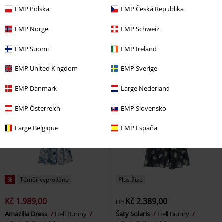
EMP Polska
EMP Česká Republika
Kč 1.899,00
Kč 1.899,00
Od
Kellie
Hell Bunny
Středně
Šaty Lenja
H&R London
EMP Norge
EMP Schweiz
dlouhé šaty
Středně dlouhé šaty
EMP Suomi
EMP Ireland
EMP United Kingdom
EMP Sverige
EMP Danmark
Large Nederland
EMP Österreich
EMP Slovensko
Large Belgique
EMP España
%
Téměř vyprodáno
Plus Size
Kč 1.989,00
Kč 2.389,00
Od
Amazilia Dress
Hell Bunny
Šaty Solaris
Hell Bunny