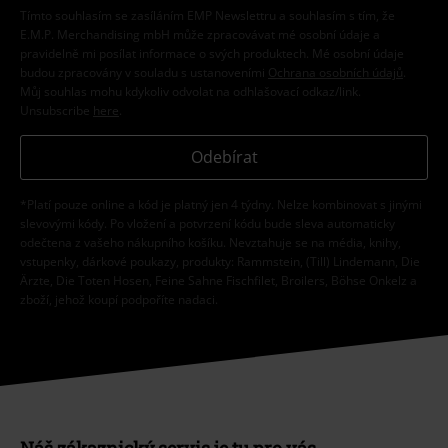
Tímto souhlasím se zasíláním EMP Newslettru a souhlasím s tím, že
E.M.P. Merchandising mbH může zpracovávat mé osobní údaje a
pravidelně mi posílat informace o svých produktech. Mé osobní údaje
budou zpracovány v souladu s ustanoveními
Ochrana osobních údajů
.
Můj souhlas mohu kdykoliv odvolat na odhlašovací odkaz/link.
Unsubscribe
here
.
Odebírat
*Platí pouze online a kód je platný jen 4 týdny. Nelze kombinovat s jinými
slevovými kódy. Po vložení a potvrzení kódu bude sleva automaticky
odečtena z vašeho nákupního košíku. Nevztahuje se na média, knihy,
vstupenky, dárkové poukazy, produkty: Rammstein, (Till) Lindemann, Die
Ärzte, Die Toten Hosen, Feine Sahne Fischfilet, Broilers, Böhse Onkelz a
zboží, jehož koupí podpoříte nadaci.