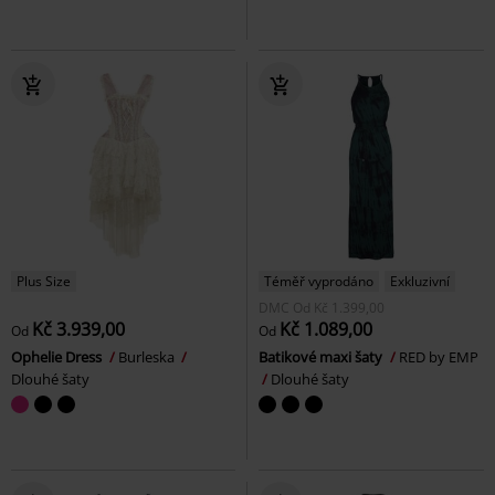
Plus Size
Téměř vyprodáno
Exkluzivní
DMC
Od
Kč 1.399,00
Kč 3.939,00
Kč 1.089,00
Od
Od
Ophelie Dress
Burleska
Batikové maxi šaty
RED by EMP
Dlouhé šaty
Dlouhé šaty