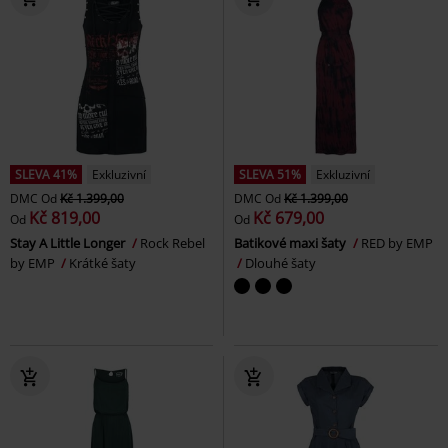
SLEVA 41%
Exkluzivní
SLEVA 51%
Exkluzivní
DMC
Od
Kč 1.399,00
DMC
Od
Kč 1.399,00
Kč 819,00
Kč 679,00
Od
Od
Stay A Little Longer
Rock Rebel
Batikové maxi šaty
RED by EMP
by EMP
Krátké šaty
Dlouhé šaty