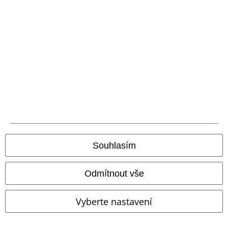
Staňte se součástí komunity!
Způsoby platby
Souhlasím
Bankovní převod
Platba na dobírku
Odmítnout vše
Doprava
Vyberte nastavení
Balíkovna
Balík Do ruky