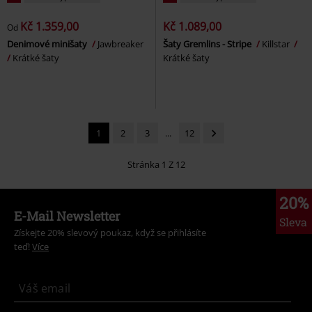
Kč 1.359,00
Kč 1.089,00
Od
Denimové minišaty
Jawbreaker
Šaty Gremlins - Stripe
Killstar
Krátké šaty
Krátké šaty
1
2
3
...
12
Stránka 1 Z 12
20%
E-Mail Newsletter
Sleva
Získejte 20% slevový poukaz, když se přihlásíte
teď!
Více