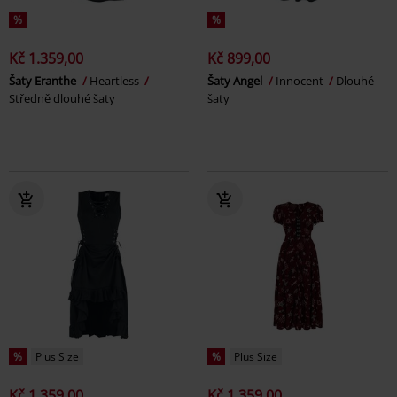
%
%
Kč 1.359,00
Kč 899,00
Šaty Eranthe
Heartless
Šaty Angel
Innocent
Dlouhé
Středně dlouhé šaty
šaty
%
Plus Size
%
Plus Size
Kč 1.359,00
Kč 1.359,00