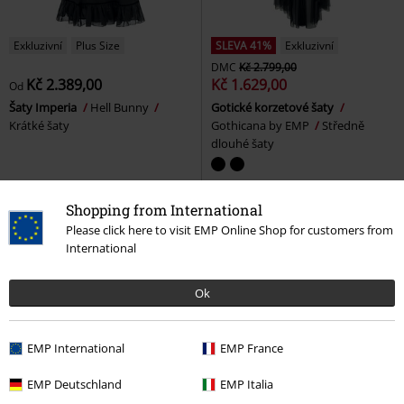
Exkluzivní
Plus Size
SLEVA 41%
Exkluzivní
DMC
Kč 2.799,00
Kč 2.389,00
Kč 1.629,00
Od
Šaty Imperia
Hell Bunny
Gotické korzetové šaty
Krátké šaty
Gothicana by EMP
Středně
dlouhé šaty
Shopping from International
Please click here to visit EMP Online Shop for customers from
International
Ok
EMP International
EMP France
EMP Deutschland
EMP Italia
%
Téměř vyprodáno
%
Exkluzivní