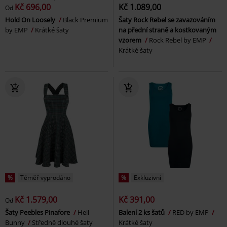
Kč 696,00
Kč 1.089,00
Od
Hold On Loosely
Black Premium
Šaty Rock Rebel se zavazováním
by EMP
Krátké šaty
na přední straně a kostkovaným
vzorem
Rock Rebel by EMP
Krátké šaty
%
Téměř vyprodáno
%
Exkluzivní
Kč 1.579,00
Kč 391,00
Od
Šaty Peebles Pinafore
Hell
Balení 2 ks šatů
RED by EMP
Bunny
Středně dlouhé šaty
Krátké šaty