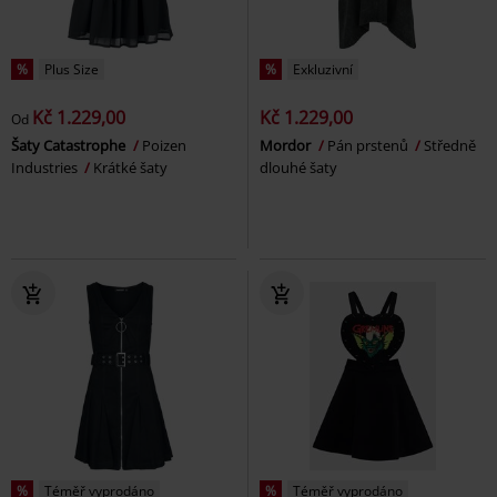
%
Plus Size
%
Exkluzivní
Kč 1.229,00
Kč 1.229,00
Od
Šaty Catastrophe
Poizen
Mordor
Pán prstenů
Středně
Industries
Krátké šaty
dlouhé šaty
%
Téměř vyprodáno
%
Téměř vyprodáno