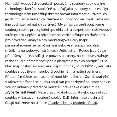
Na našich webových stránkách používáme soubory cookie a jiné
technologie, které se společně označují jako „soubory cookies“. Tyto
technologie nám umožňují shromažďovat informace o uživatelích,
Nabídky pro vás
jejich chování a zařízeních. Některé soubory cookie umísťujeme my,
jiné pocházejí od našich partnerů. My a naši partneři používáme
Soutěž
soubory cookie pro zajištění spolehlivosti a bezpečnosti naší webové
stránky, pro zlepšení a přizpůsobení vašich nákupních zkušeností,
Objednejte si dárkový poukaz
pro provádění analýz a pro marketingové účely (např.
personalizované reklamy) na naší webové stránce, v sociálních
médiích a na webových stránkách třetích stran. Pokud jsou údaje
přenášeny do USA, sdílejí se pouze s partnery, na které se vztahuje
O EMP
rozhodnutí o přiměřenosti podle platných právních předpisů EU a
kteří mají příslušné osvědčení. Klepnutím na „
Souhlasím
“ vyjadřujete
Udržitelnost
souhlas s používáním souborů cookie námi a našimi partnery.
Případně můžete souhlas odmítnout kliknutím na „
Odmítnout vše
“ -
v takovém případě se budou používat jen nezbytné soubory cookie.
Své individuální preference můžete upravit také kliknutím na
„
Vyberte nastavení
“. Máte právo kdykoli odvolat nebo upravit svůj
souhlas v
Nastavení souborů cookie
. Další informace o ochraně
údajů naleznete na stránce
Zásady ochrany osobních údajů
.