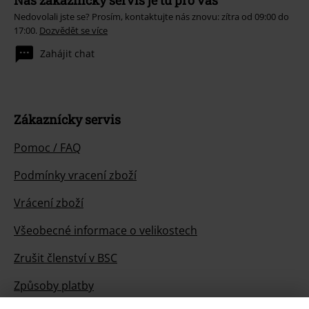
Náš zákaznický servis je tu pro vás
Nedovolali jste se? Prosím, kontaktujte nás znovu: zítra od 09:00 do
17:00.
Dozvědět se více
Zahájit chat
Zákaznícky servis
Pomoc / FAQ
Podmínky vracení zboží
Vrácení zboží
Všeobecné informace o velikostech
Zrušit členství v BSC
Způsoby platby