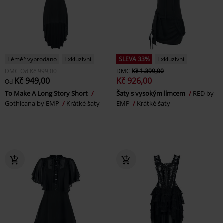
Téměř vyprodáno
Exkluzivní
SLEVA 33%
Exkluzivní
DMC
Od
Kč 999,00
DMC
Kč 1.399,00
Kč 949,00
Kč 926,00
Od
To Make A Long Story Short
Šaty s vysokým límcem
RED by
Gothicana by EMP
Krátké šaty
EMP
Krátké šaty