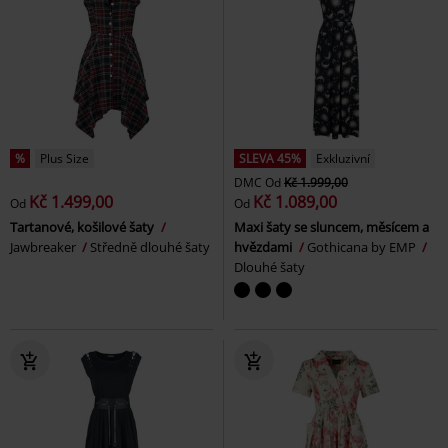
%
Plus Size
SLEVA 45%
Exkluzivní
DMC
Od
Kč 1.999,00
Kč 1.499,00
Kč 1.089,00
Od
Od
Tartanové, košilové šaty
Maxi šaty se sluncem, měsícem a
Jawbreaker
Středně dlouhé šaty
hvězdami
Gothicana by EMP
Dlouhé šaty