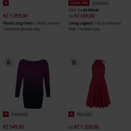
%
SLEVA 34%
Exkluzivní
DMC
Od
Kč 999,00
Kč 1.359,00
Kč 659,00
Od
Floral Long Dress
H&R London
Living Legend
Rock Rebel by
Středně dlouhé šaty
EMP
Krátké šaty
%
Exkluzivní
%
Plus Size
Kč 549,00
Kč 1.359,00
Od