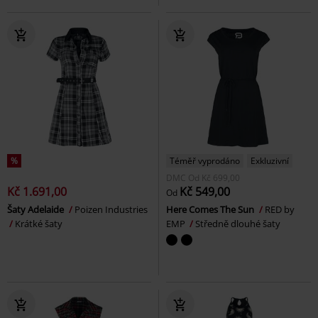
%
Téměř vyprodáno
Exkluzivní
DMC
Od
Kč 699,00
Kč 1.691,00
Kč 549,00
Od
Šaty Adelaide
Poizen Industries
Here Comes The Sun
RED by
Krátké šaty
EMP
Středně dlouhé šaty