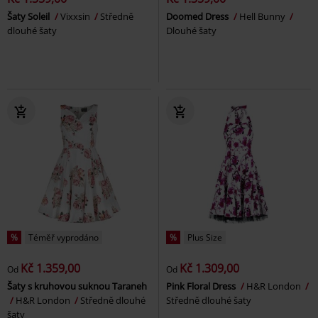
Šaty Soleil
Vixxsin
Středně
Doomed Dress
Hell Bunny
dlouhé šaty
Dlouhé šaty
%
Téměř vyprodáno
%
Plus Size
Kč 1.359,00
Kč 1.309,00
Od
Od
Šaty s kruhovou suknou Taraneh
Pink Floral Dress
H&R London
H&R London
Středně dlouhé
Středně dlouhé šaty
šaty