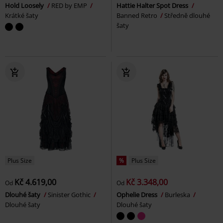
Hold Loosely
RED by EMP
Hattie Halter Spot Dress
Krátké šaty
Banned Retro
Středně dlouhé
šaty
Plus Size
%
Plus Size
Kč 4.619,00
Kč 3.348,00
Od
Od
Dlouhé šaty
Sinister Gothic
Ophelie Dress
Burleska
Dlouhé šaty
Dlouhé šaty