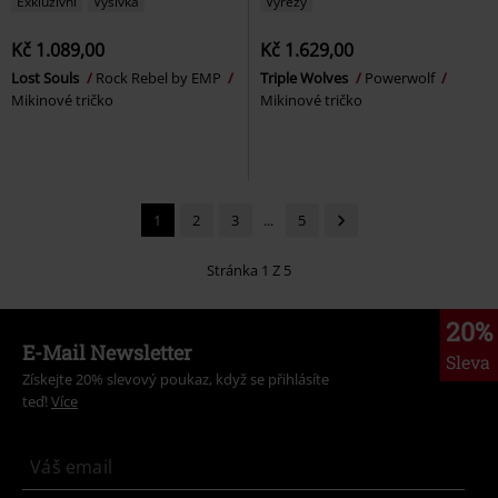
Exkluzivní
Výšivka
Výřezy
Kč 1.089,00
Kč 1.629,00
Lost Souls
Rock Rebel by EMP
Triple Wolves
Powerwolf
Mikinové tričko
Mikinové tričko
1
2
3
...
5
Stránka 1 Z 5
20%
E-Mail Newsletter
Sleva
Získejte 20% slevový poukaz, když se přihlásíte
teď!
Více