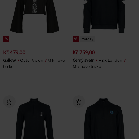
%
%
Výřezy
Kč 479,00
Kč 759,00
Gallow
Outer Vision
Mikinové
Černý svetr
H&R London
tričko
Mikinové tričko