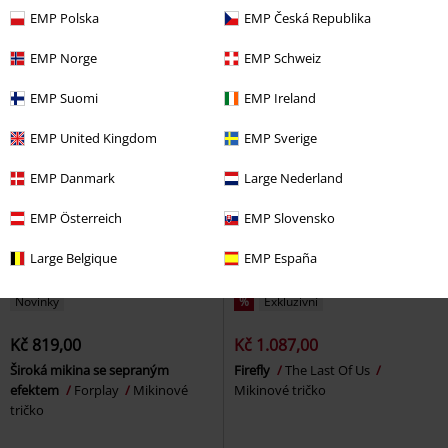
tričko
Rock
Mikinové tričko
EMP Polska
EMP Česká Republika
EMP Norge
EMP Schweiz
EMP Suomi
EMP Ireland
EMP United Kingdom
EMP Sverige
EMP Danmark
Large Nederland
EMP Österreich
EMP Slovensko
Large Belgique
EMP España
Novinky
%
Exkluzivní
Kč 819,00
Kč 1.087,00
Široká mikina se sepraným
Firefly
The Last Of Us
efektem
Forplay
Mikinové
Mikinové tričko
tričko