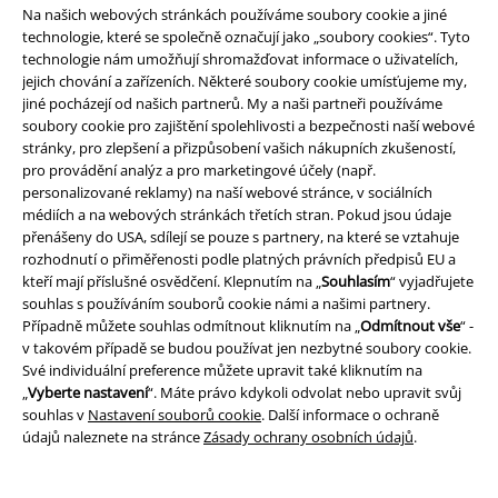
Staňte se součástí komunity!
Na našich webových stránkách používáme soubory cookie a jiné
technologie, které se společně označují jako „soubory cookies“. Tyto
technologie nám umožňují shromažďovat informace o uživatelích,
jejich chování a zařízeních. Některé soubory cookie umísťujeme my,
jiné pocházejí od našich partnerů. My a naši partneři používáme
soubory cookie pro zajištění spolehlivosti a bezpečnosti naší webové
stránky, pro zlepšení a přizpůsobení vašich nákupních zkušeností,
pro provádění analýz a pro marketingové účely (např.
personalizované reklamy) na naší webové stránce, v sociálních
médiích a na webových stránkách třetích stran. Pokud jsou údaje
přenášeny do USA, sdílejí se pouze s partnery, na které se vztahuje
Způsoby platby
rozhodnutí o přiměřenosti podle platných právních předpisů EU a
kteří mají příslušné osvědčení. Klepnutím na „
Souhlasím
“ vyjadřujete
souhlas s používáním souborů cookie námi a našimi partnery.
Bankovní převod
Platba na dobírku
Případně můžete souhlas odmítnout kliknutím na „
Odmítnout vše
“ -
v takovém případě se budou používat jen nezbytné soubory cookie.
Své individuální preference můžete upravit také kliknutím na
„
Vyberte nastavení
“. Máte právo kdykoli odvolat nebo upravit svůj
Doprava
souhlas v
Nastavení souborů cookie
. Další informace o ochraně
údajů naleznete na stránce
Zásady ochrany osobních údajů
.
Balíkovna
Balík Do ruky