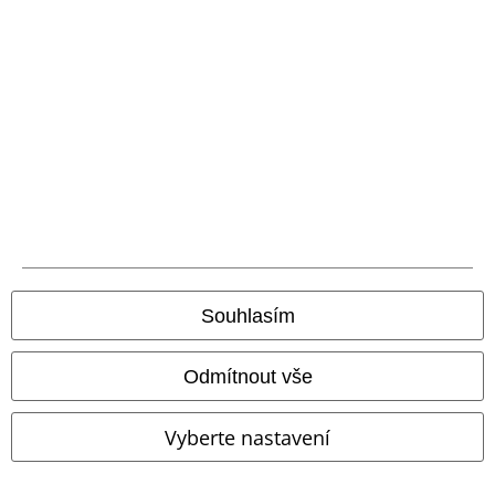
EMP aplikaci
Stáhněte si novou EMP aplikaci zdarma a využijte všechny nové
funkce a výhody!
A Warner Music Group Company
Souhlasím
Odmítnout vše
Vyberte nastavení