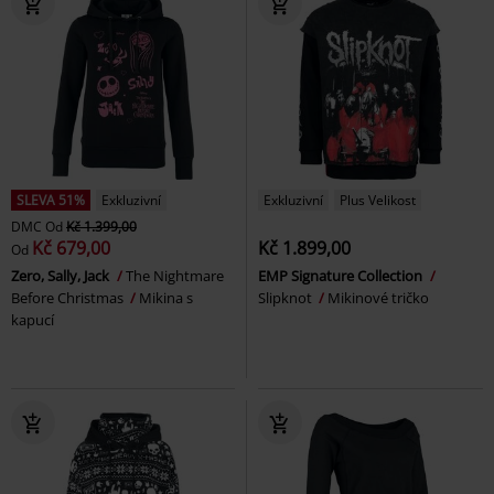
SLEVA 51%
Exkluzivní
Exkluzivní
Plus Velikost
DMC
Od
Kč 1.399,00
Kč 679,00
Kč 1.899,00
Od
Zero, Sally, Jack
The Nightmare
EMP Signature Collection
Before Christmas
Mikina s
Slipknot
Mikinové tričko
kapucí