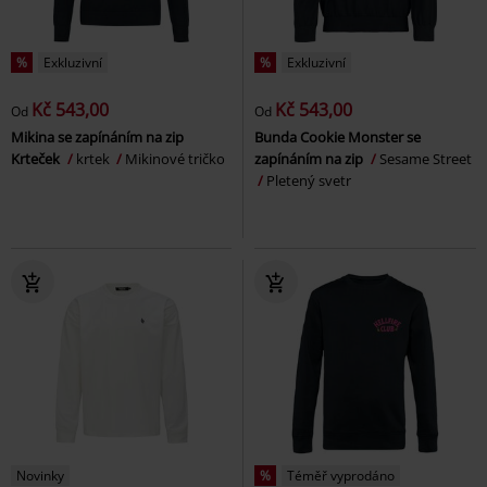
%
Exkluzivní
%
Exkluzivní
Kč 543,00
Kč 543,00
Od
Od
Mikina se zapínáním na zip
Bunda Cookie Monster se
Krteček
krtek
Mikinové tričko
zapínáním na zip
Sesame Street
Pletený svetr
Novinky
%
Téměř vyprodáno