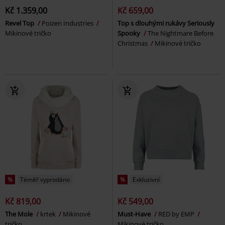
Kč 1.359,00
Kč 659,00
Revel Top
Poizen Industries
Top s dlouhými rukávy Seriously
Mikinové tričko
Spooky
The Nightmare Before
Christmas
Mikinové tričko
%
Téměř vyprodáno
%
Exkluzivní
Kč 819,00
Kč 549,00
The Mole
krtek
Mikinové
Must-Have
RED by EMP
tričko
Mikinové tričko