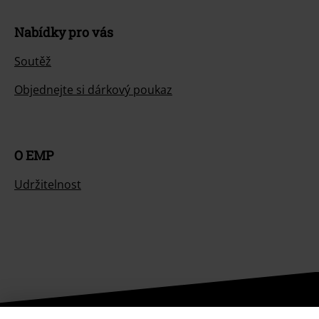
Nabídky pro vás
Soutěž
Objednejte si dárkový poukaz
O EMP
Udržitelnost