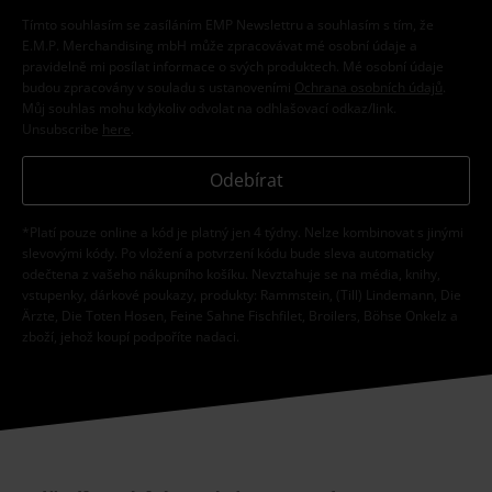
Tímto souhlasím se zasíláním EMP Newslettru a souhlasím s tím, že
E.M.P. Merchandising mbH může zpracovávat mé osobní údaje a
pravidelně mi posílat informace o svých produktech. Mé osobní údaje
budou zpracovány v souladu s ustanoveními
Ochrana osobních údajů
.
Můj souhlas mohu kdykoliv odvolat na odhlašovací odkaz/link.
Unsubscribe
here
.
Odebírat
*Platí pouze online a kód je platný jen 4 týdny. Nelze kombinovat s jinými
slevovými kódy. Po vložení a potvrzení kódu bude sleva automaticky
odečtena z vašeho nákupního košíku. Nevztahuje se na média, knihy,
vstupenky, dárkové poukazy, produkty: Rammstein, (Till) Lindemann, Die
Ärzte, Die Toten Hosen, Feine Sahne Fischfilet, Broilers, Böhse Onkelz a
zboží, jehož koupí podpoříte nadaci.