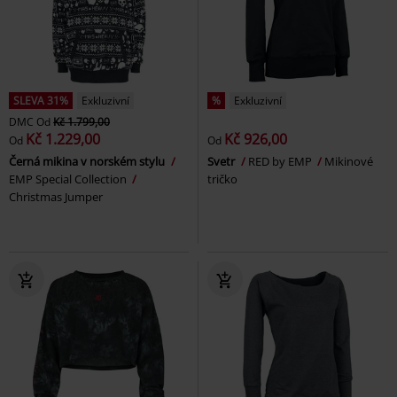
SLEVA 31%
Exkluzivní
%
Exkluzivní
DMC
Od
Kč 1.799,00
Kč 1.229,00
Kč 926,00
Od
Od
Černá mikina v norském stylu
Svetr
RED by EMP
Mikinové
EMP Special Collection
tričko
Christmas Jumper