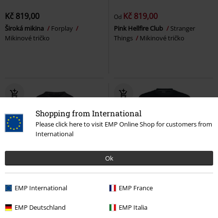
Kč 819,00
Kč 819,00
Od
Široká mikina
Forplay
Pink Hellfire Club
Stranger
Mikinové tričko
Things
Mikinové tričko
Shopping from International
Please click here to visit EMP Online Shop for customers from
International
Ok
Téměř vyprodáno
Novinky
%
Výšivka
EMP International
EMP France
Kč 1.359,00
Kč 655,00
EMP Deutschland
EMP Italia
W 3S FT SWT
Adidas
Mikinové
Mikina s lemy Chet Rock
Chet