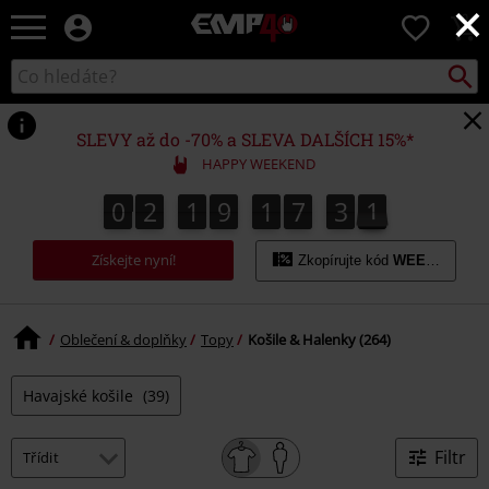
×
EMP
0
-
Hudba,
Vyhled
Katalog
TV
vyhledávání
filmy
&
SLEVY až do -70% a SLEVA DALŠÍCH 15%*
seriály,
HAPPY WEEKEND
Merch
pro
0
2
1
9
1
7
3
0
0
2
1
9
1
7
2
9
1
3
2
9
0
hráče,
Alternativní
Získejte nyní!
móda
Zkopírujte kód
WEEKEND
Oblečení & doplňky
Topy
Košile & Halenky (264)
Havajské košile
(39)
Filtr