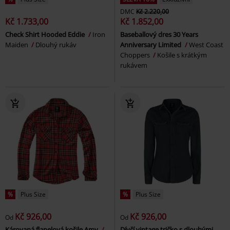
DMC
Kč 2.220,00
Kč 1.733,00
Kč 1.852,00
Check Shirt Hooded Eddie
Iron
Baseballový dres 30 Years
Maiden
Dlouhý rukáv
Anniversary Limited
West Coast
Choppers
Košile s krátkým
rukávem
%
Plus Size
%
Plus Size
Kč 926,00
Kč 926,00
Od
Od
Károvaná flanelová košile Amy
Dívčí vintage tričko s dlouhými