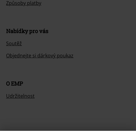
Způsoby platby
Nabídky pro vás
Soutěž
Objednejte si dárkový poukaz
O EMP
Udržitelnost