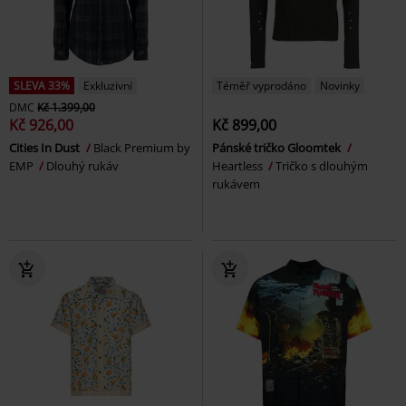
SLEVA 33%
Exkluzivní
Téměř vyprodáno
Novinky
DMC
Kč 1.399,00
Kč 926,00
Kč 899,00
Cities In Dust
Black Premium by
Pánské tričko Gloomtek
EMP
Dlouhý rukáv
Heartless
Tričko s dlouhým
rukávem