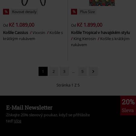
%
Kovové detaily
%
Plus Size
Kč 1.089,00
Kč 1.899,00
Od
Od
Košile Cassius
Vixxsin
Košile s
Košile Tropical v havajském stylu
krátkým rukávem
King Kerosin
Košile s krátkým
rukávem
1
2
3
...
5
Stránka 1 Z 5
20%
E-Mail Newsletter
Sleva
Získejte 20% slevový poukaz, když se přihlásíte
teď!
Více