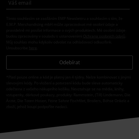
Tímto souhlasím se zasíláním EMP Newslettru a souhlasím s tím, že
E.M.P. Merchandising mbH může zpracovávat mé osobní údaje a
pravidelně mi posílat informace o svých produktech. Mé osobní údaje
budou zpracovány v souladu s ustanoveními
Ochrana osobních údajů
.
Můj souhlas mohu kdykoliv odvolat na odhlašovací odkaz/link.
Unsubscribe
here
.
Odebírat
*Platí pouze online a kód je platný jen 4 týdny. Nelze kombinovat s jinými
slevovými kódy. Po vložení a potvrzení kódu bude sleva automaticky
odečtena z vašeho nákupního košíku. Nevztahuje se na média, knihy,
vstupenky, dárkové poukazy, produkty: Rammstein, (Till) Lindemann, Die
Ärzte, Die Toten Hosen, Feine Sahne Fischfilet, Broilers, Böhse Onkelz a
zboží, jehož koupí podpoříte nadaci.