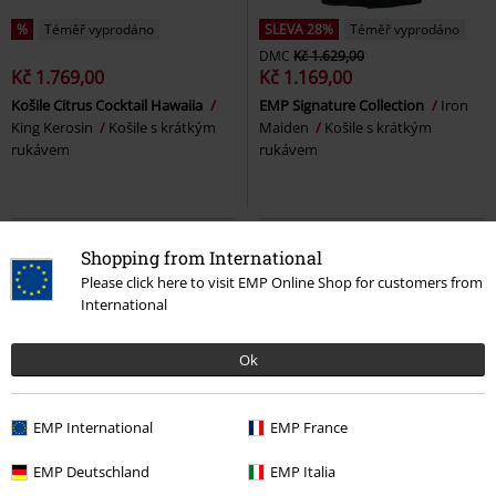
%
Téměř vyprodáno
SLEVA 28%
Téměř vyprodáno
DMC
Kč 1.629,00
Kč 1.769,00
Kč 1.169,00
Košile Citrus Cocktail Hawaiia
EMP Signature Collection
Iron
King Kerosin
Košile s krátkým
Maiden
Košile s krátkým
rukávem
rukávem
Shopping from International
Please click here to visit EMP Online Shop for customers from
International
Ok
EMP International
EMP France
Téměř vyprodáno
Téměř vyprodáno
Exkluzivní
EMP Deutschland
EMP Italia