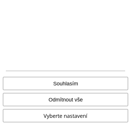
Balíkovna
Balík Do ruky
EMP aplikaci
Stáhněte si novou EMP aplikaci zdarma a využijte všechny nové
funkce a výhody!
Souhlasím
A Warner Music Group Company
Odmítnout vše
Vyberte nastavení