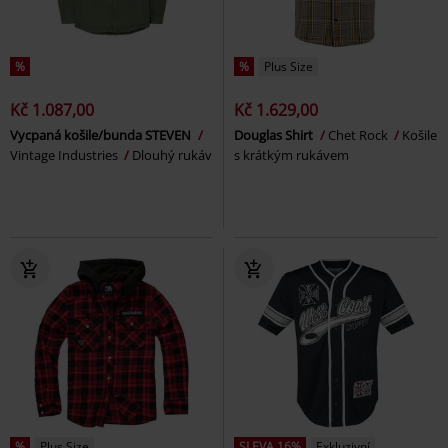
%
%
Plus Size
Kč 1.087,00
Kč 1.629,00
Vycpaná košile/bunda STEVEN
Douglas Shirt
Chet Rock
Košile
Vintage Industries
Dlouhý rukáv
s krátkým rukávem
%
Plus Size
SLEVA 16%
Exkluzivní