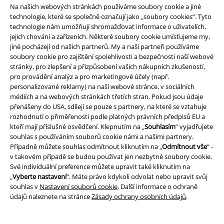
Na našich webových stránkách používáme soubory cookie a jiné
technologie, které se společně označují jako „soubory cookies“. Tyto
technologie nám umožňují shromažďovat informace o uživatelích,
Staňte se součástí komunity!
jejich chování a zařízeních. Některé soubory cookie umísťujeme my,
jiné pocházejí od našich partnerů. My a naši partneři používáme
soubory cookie pro zajištění spolehlivosti a bezpečnosti naší webové
stránky, pro zlepšení a přizpůsobení vašich nákupních zkušeností,
pro provádění analýz a pro marketingové účely (např.
personalizované reklamy) na naší webové stránce, v sociálních
médiích a na webových stránkách třetích stran. Pokud jsou údaje
přenášeny do USA, sdílejí se pouze s partnery, na které se vztahuje
rozhodnutí o přiměřenosti podle platných právních předpisů EU a
kteří mají příslušné osvědčení. Klepnutím na „
Souhlasím
“ vyjadřujete
souhlas s používáním souborů cookie námi a našimi partnery.
Způsoby platby
Případně můžete souhlas odmítnout kliknutím na „
Odmítnout vše
“ -
v takovém případě se budou používat jen nezbytné soubory cookie.
Své individuální preference můžete upravit také kliknutím na
Bankovní převod
Platba na dobírku
„
Vyberte nastavení
“. Máte právo kdykoli odvolat nebo upravit svůj
souhlas v
Nastavení souborů cookie
. Další informace o ochraně
údajů naleznete na stránce
Zásady ochrany osobních údajů
.
Doprava