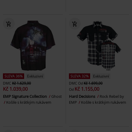
SLEVA 36%
Exkluzivní
SLEVA 32%
Exkluzivní
DMC
Kč 1.629,00
DMC
Od
Kč 1.699,00
Kč 1.039,00
Kč 1.155,00
Od
EMP Signature Collection
Ghost
Hard Decisions
Rock Rebel by
Košile s krátkým rukávem
EMP
Košile s krátkým rukávem