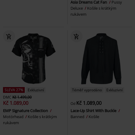
Asia Dreams Cat Fan
Pussy
Deluxe
Košile s krátkým
rukávem
SLEVA 27%
Exkluzivní
Téměř vyprodáno
Exkluzivní
DMC
Kč 1.499,00
Kč 1.089,00
Kč 1.089,00
Od
EMP Signature Collection
Lace-Up Shirt With Buckle
Motörhead
Košile s krátkým
Banned
Košile
rukávem