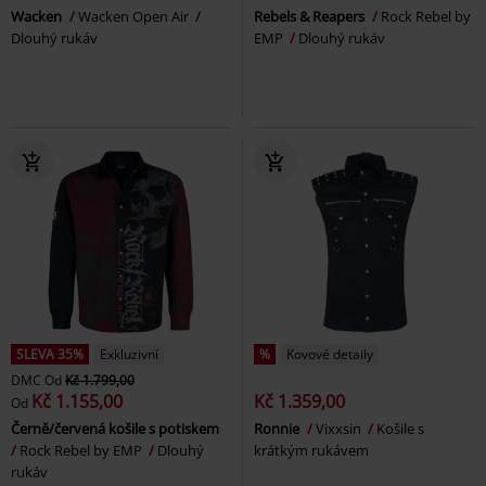
Wacken
Wacken Open Air
Rebels & Reapers
Rock Rebel by
Dlouhý rukáv
EMP
Dlouhý rukáv
SLEVA 35%
Exkluzivní
%
Kovové detaily
DMC
Od
Kč 1.799,00
Kč 1.155,00
Kč 1.359,00
Od
Černě/červená košile s potiskem
Ronnie
Vixxsin
Košile s
Rock Rebel by EMP
Dlouhý
krátkým rukávem
rukáv