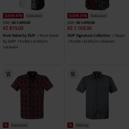
SLEVA 41%
Exkluzivní
SLEVA 31%
Exkluzivní
DMC
Kč 1.399,00
DMC
Kč 1.699,00
Kč 819,00
Kč 1.169,00
Rock Rebel by EMP
Rock Rebel
EMP Signature Collection
Slayer
by EMP
Košile s krátkým
Košile s krátkým rukávem
rukávem
%
Exkluzivní
%
Nášivky