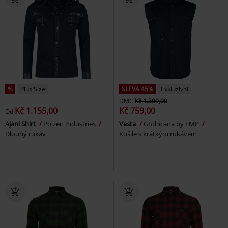
%
Plus Size
SLEVA 45%
Exkluzivní
DMC
Kč 1.399,00
Kč 1.155,00
Kč 759,00
Od
Ajani Shirt
Poizen Industries
Vesta
Gothicana by EMP
Dlouhý rukáv
Košile s krátkým rukávem