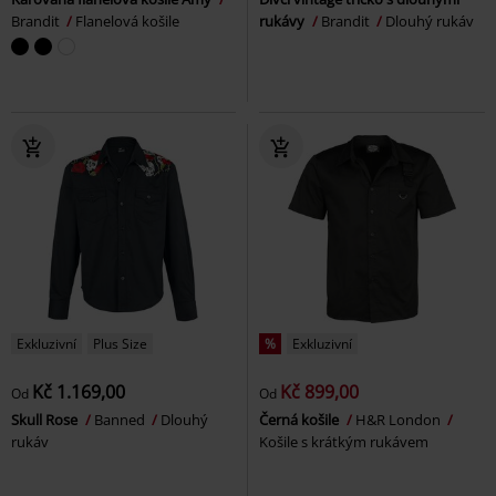
Brandit
Flanelová košile
rukávy
Brandit
Dlouhý rukáv
Exkluzivní
Plus Size
%
Exkluzivní
Kč 1.169,00
Kč 899,00
Od
Od
Skull Rose
Banned
Dlouhý
Černá košile
H&R London
rukáv
Košile s krátkým rukávem