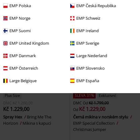
KILLSTAR
Mikina s kapucí
kapucí
EMP Polska
EMP Česká Republika
EMP Norge
EMP Schweiz
EMP Suomi
EMP Ireland
EMP United Kingdom
EMP Sverige
EMP Danmark
Large Nederland
EMP Österreich
EMP Slovensko
Large Belgique
EMP España
Plus Size
SLEVA 31%
Exkluzivní
DMC
Kč 1.260,00
DMC
Od
Kč 1.799,00
Kč 1.229,00
Kč 1.229,00
Od
Spray Hex
Bring Me The
Černá mikina v norském stylu
Horizon
Mikina s kapucí
EMP Special Collection
Christmas Jumper