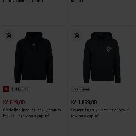
Park
Mikina s kapucí
kapucí
%
Exkluzivní
Exkluzivní
Kč 819,00
Kč 1.899,00
Celtic fine lines
Black Premium
Square Logo
Electric Callboy
by EMP
Mikina s kapucí
Mikina s kapucí