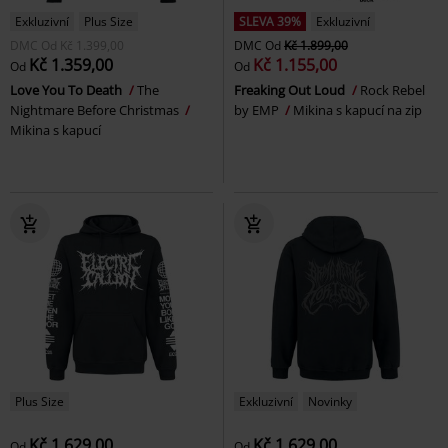
Exkluzivní
Plus Size
SLEVA 39%
Exkluzivní
DMC
Od
Kč 1.399,00
DMC
Od
Kč 1.899,00
Kč 1.359,00
Kč 1.155,00
Od
Od
Love You To Death
The
Freaking Out Loud
Rock Rebel
Nightmare Before Christmas
by EMP
Mikina s kapucí na zip
Mikina s kapucí
Plus Size
Exkluzivní
Novinky
Kč 1.629,00
Kč 1.629,00
Od
Od