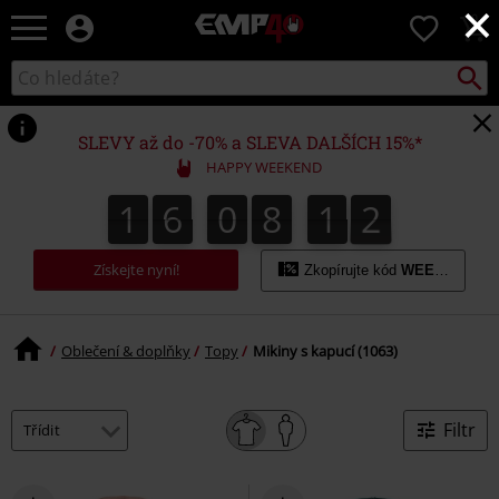
×
EMP
0
-
Hudba,
Vyhled
Katalog
TV
vyhledávání
filmy
&
SLEVY až do -70% a SLEVA DALŠÍCH 15%*
seriály,
HAPPY WEEKEND
Merch
pro
1
6
0
8
1
1
1
6
0
8
1
0
2
0
1
hráče,
Alternativní
móda
Získejte nyní!
Zkopírujte kód
WEEKEND
Oblečení & doplňky
Topy
Mikiny s kapucí (1063)
Filtr