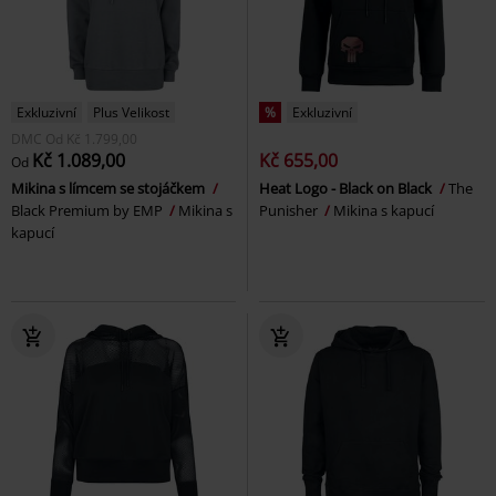
Exkluzivní
Plus Velikost
%
Exkluzivní
DMC
Od
Kč 1.799,00
Kč 1.089,00
Kč 655,00
Od
Mikina s límcem se stojáčkem
Heat Logo - Black on Black
The
Black Premium by EMP
Mikina s
Punisher
Mikina s kapucí
kapucí