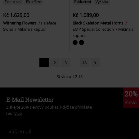
Exkluzivní
Plus Size
Exkluzivní
Výšivka
Kč 1.629,00
Kč 1.089,00
Withering Flowers
Paleface
Black Skeleton Metal Horns
Swiss
Mikina s kapucí
EMP Special Collection
Mikina s
kapucí
1
2
3
...
18
Stránka 1 Z 18
20%
E-Mail Newsletter
Sleva
Získejte 20% slevový poukaz, když se přihlásíte
teď!
Více