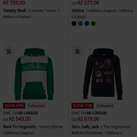
Kč 759,00
Kč 577,00
Od
Tweety Skull
Looney Tunes
Mikina
mikina s kapucí
Mikina
Mikina s kapucí
s kapucí
SLEVA 63%
Exkluzivní
SLEVA 51%
Exkluzivní
DMC
Od
Kč 1.499,00
DMC
Od
Kč 1.399,00
Kč 543,00
Kč 679,00
Od
Od
Back To Hogwarts
Harry Potter
Zero, Sally, Jack
The Nightmare
Mikina s kapucí
Before Christmas
Mikina s