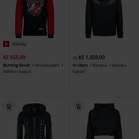
%
Nášivky
Kč 655,00
Kč 1.359,00
Od
Burning Ghost
Ghostbusters
In Utero
Nirvana
Mikina s
Mikina s kapucí
kapucí