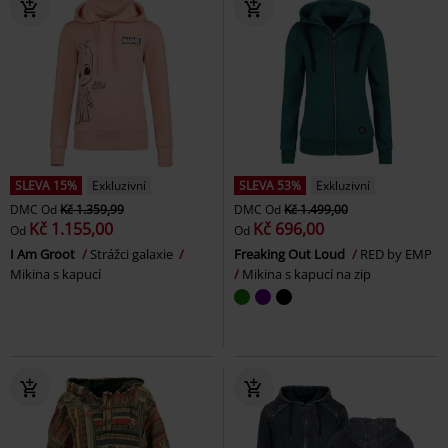
SLEVA 15%
Exkluzivní
SLEVA 53%
Exkluzivní
DMC
Od
Kč 1.359,99
DMC
Od
Kč 1.499,00
Kč 1.155,00
Kč 696,00
Od
Od
I Am Groot
Strážci galaxie
Freaking Out Loud
RED by EMP
Mikina s kapucí
Mikina s kapucí na zip