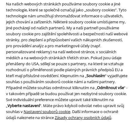
Na našich webových stránkách používáme soubory cookie a jiné
technologie, které se společně označují jako „soubory cookies“. Tyto
Staňte se součástí komunity!
technologie nám umožňují shromažďovat informace o uživatelích,
jejich chování a zařízeních. Některé soubory cookie umísťujeme my,
jiné pocházejí od našich partnerů. My a naši partneři používáme
soubory cookie pro zajištění spolehlivosti a bezpečnosti naší webové
stránky, pro zlepšení a přizpůsobení vašich nákupních zkušeností,
pro provádění analýz a pro marketingové účely (např.
personalizované reklamy) na naší webové stránce, v sociálních
médiích a na webových stránkách třetích stran. Pokud jsou údaje
přenášeny do USA, sdílejí se pouze s partnery, na které se vztahuje
rozhodnutí o přiměřenosti podle platných právních předpisů EU a
Způsoby platby
kteří mají příslušné osvědčení. Klepnutím na „
Souhlasím
“ vyjadřujete
souhlas s používáním souborů cookie námi a našimi partnery.
Případně můžete souhlas odmítnout kliknutím na „
Odmítnout vše
“ -
v takovém případě se budou používat jen nezbytné soubory cookie.
Bankovní převod
Platba na dobírku
Své individuální preference můžete upravit také kliknutím na
„
Vyberte nastavení
“. Máte právo kdykoli odvolat nebo upravit svůj
souhlas v
Nastavení souborů cookie
. Další informace o ochraně
Doprava
údajů naleznete na stránce
Zásady ochrany osobních údajů
.