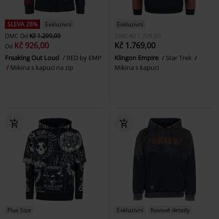
SLEVA 28%
Exkluzivní
Exkluzivní
DMC
Od
Kč 1.299,00
DMC
Kč 1.799,00
Kč 926,00
Kč 1.769,00
Od
Freaking Out Loud
RED by EMP
Klingon Empire
Star Trek
Mikina s kapucí na zip
Mikina s kapucí
Plus Size
Exkluzivní
Kovové detaily