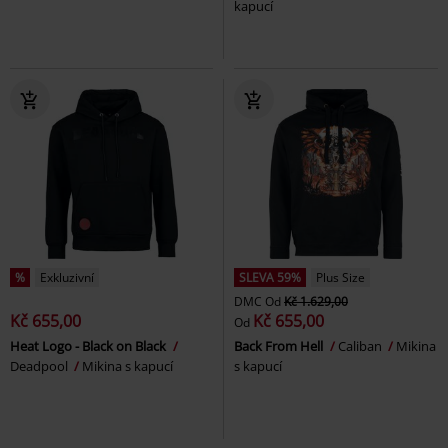
kapucí
%
Exkluzivní
SLEVA 59%
Plus Size
DMC
Od
Kč 1.629,00
Kč 655,00
Kč 655,00
Od
Heat Logo - Black on Black
Back From Hell
Caliban
Mikina
Deadpool
Mikina s kapucí
s kapucí