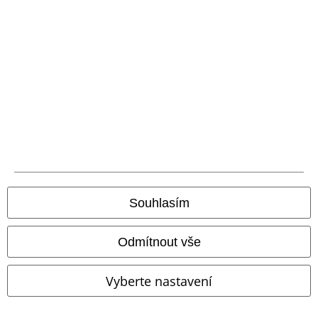
Balíkovna
Balík Do ruky
EMP aplikaci
Stáhněte si novou EMP aplikaci zdarma a využijte všechny nové
funkce a výhody!
A Warner Music Group Company
Souhlasím
Odmítnout vše
Vyberte nastavení