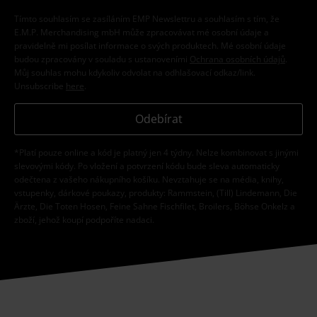
Tímto souhlasím se zasíláním EMP Newslettru a souhlasím s tím, že
E.M.P. Merchandising mbH může zpracovávat mé osobní údaje a
pravidelně mi posílat informace o svých produktech. Mé osobní údaje
budou zpracovány v souladu s ustanoveními
Ochrana osobních údajů
.
Můj souhlas mohu kdykoliv odvolat na odhlašovací odkaz/link.
Unsubscribe
here
.
Odebírat
*Platí pouze online a kód je platný jen 4 týdny. Nelze kombinovat s jinými
slevovými kódy. Po vložení a potvrzení kódu bude sleva automaticky
odečtena z vašeho nákupního košíku. Nevztahuje se na média, knihy,
vstupenky, dárkové poukazy, produkty: Rammstein, (Till) Lindemann, Die
Ärzte, Die Toten Hosen, Feine Sahne Fischfilet, Broilers, Böhse Onkelz a
zboží, jehož koupí podpoříte nadaci.