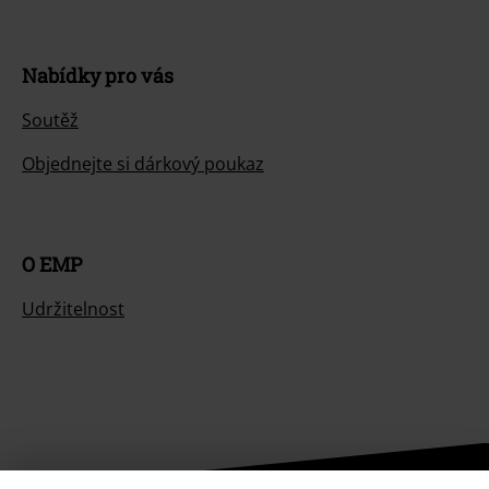
Nabídky pro vás
Soutěž
Objednejte si dárkový poukaz
O EMP
Udržitelnost