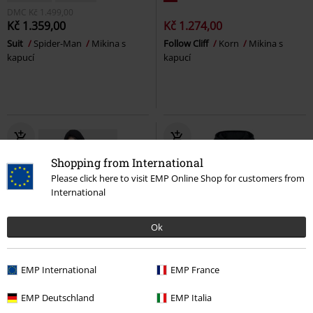
DMC
Kč 1.499,00
Kč 1.359,00
Kč 1.274,00
Suit
Spider-Man
Mikina s
Follow Cliff
Korn
Mikina s
kapucí
kapucí
Shopping from International
Please click here to visit EMP Online Shop for customers from
International
Ok
%
Plus Size
EMP International
EMP France
Kč 1.045,00
Kč 1.229,00
Od
EMP Deutschland
EMP Italia
Enigmatra Top
KIHILIST by
Logo
Babymetal
Mikina s