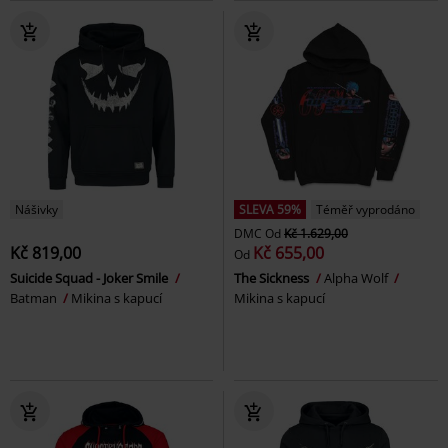
Nášivky
SLEVA 59%
Téměř vyprodáno
DMC
Od
Kč 1.629,00
Kč 819,00
Kč 655,00
Od
Suicide Squad - Joker Smile
The Sickness
Alpha Wolf
Batman
Mikina s kapucí
Mikina s kapucí