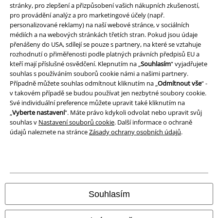
stránky, pro zlepšení a přizpůsobení vašich nákupních zkušeností,
Ochrana osobních údajů
pro provádění analýz a pro marketingové účely (např.
personalizované reklamy) na naší webové stránce, v sociálních
Likvidace odpadu a ochrana životního prostředí
médiích a na webových stránkách třetích stran. Pokud jsou údaje
přenášeny do USA, sdílejí se pouze s partnery, na které se vztahuje
rozhodnutí o přiměřenosti podle platných právních předpisů EU a
Prohlášení o shodě
kteří mají příslušné osvědčení. Klepnutím na „
Souhlasím
“ vyjadřujete
souhlas s používáním souborů cookie námi a našimi partnery.
Informace o přístupnosti
Případně můžete souhlas odmítnout kliknutím na „
Odmítnout vše
“ -
v takovém případě se budou používat jen nezbytné soubory cookie.
Nastavení souborů cookie
Své individuální preference můžete upravit také kliknutím na
„
Vyberte nastavení
“. Máte právo kdykoli odvolat nebo upravit svůj
Odstoupení od smlouvy
souhlas v
Nastavení souborů cookie
. Další informace o ochraně
údajů naleznete na stránce
Zásady ochrany osobních údajů
.
Všechny ceny jsou včetně DPH, bez
poštovného a balného
© 1986-2026 EMP Merchandising
Souhlasím
Naše online obchody