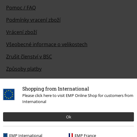
Pomoc / FAQ
Podmínky vracení zboží
Vrácení zboží
Všeobecné informace o velikostech
Zrušit členství v BSC
Způsoby platby
Shopping from International
Please click here to visit EMP Online Shop for customers from
Nabídky pro vás
International
Soutěž
Ok
Objednejte si dárkový poukaz
EMP International
EMP France