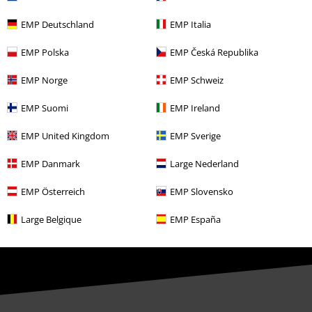
EMP Deutschland
EMP Italia
O EMP
EMP Polska
EMP Česká Republika
Udržitelnost
EMP Norge
EMP Schweiz
EMP Suomi
EMP Ireland
EMP United Kingdom
EMP Sverige
EMP Danmark
Large Nederland
EMP Österreich
EMP Slovensko
Staňte se součástí komunity!
Large Belgique
EMP España