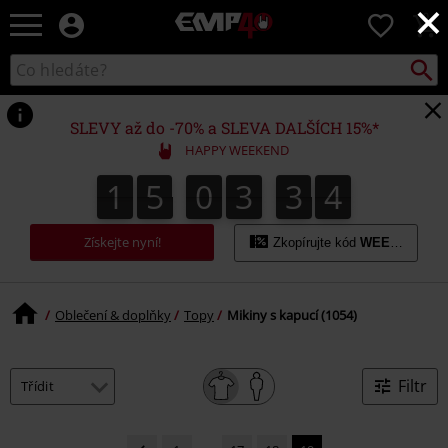
×
EMP
0
-
Hudba,
Vyhled
Katalog
TV
vyhledávání
filmy
&
SLEVY až do -70% a SLEVA DALŠÍCH 15%*
seriály,
HAPPY WEEKEND
Merch
pro
1
5
0
3
3
4
1
5
0
3
3
3
5
hráče,
3
4
Alternativní
móda
Získejte nyní!
Zkopírujte kód
WEEKEND
Oblečení & doplňky
Topy
Mikiny s kapucí (1054)
Filtr