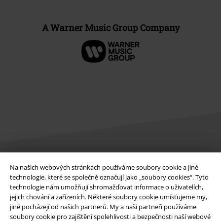
A Warner Music Group Company
Na našich webových stránkách používáme soubory cookie a jiné
Právní informace
technologie, které se společně označují jako „soubory cookies“. Tyto
technologie nám umožňují shromažďovat informace o uživatelích,
Podmínky
jejich chování a zařízeních. Některé soubory cookie umísťujeme my,
jiné pocházejí od našich partnerů. My a naši partneři používáme
Prohlášení
soubory cookie pro zajištění spolehlivosti a bezpečnosti naší webové