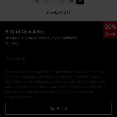
1
...
17
18
19
Stránka 19 Z 19
20%
E-Mail Newsletter
Sleva
Získejte 20% slevový poukaz, když se přihlásíte
teď!
Více
Tímto souhlasím se zasíláním EMP Newslettru a souhlasím s tím, že
E.M.P. Merchandising mbH může zpracovávat mé osobní údaje a
pravidelně mi posílat informace o svých produktech. Mé osobní údaje
budou zpracovány v souladu s ustanoveními
Ochrana osobních údajů
.
Můj souhlas mohu kdykoliv odvolat na odhlašovací odkaz/link.
Unsubscribe
here
.
Odebírat