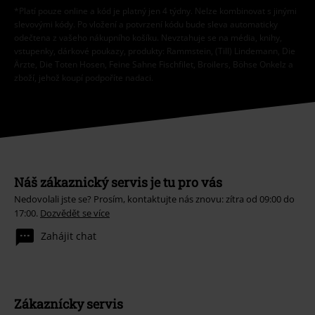
*Platí pouze online a kód je platný jen 4 týdny. Nelze kombinovat s jinými
slevovými kódy. Po vložení a potvrzení kódu bude sleva automaticky
odečtena z vašeho nákupního košíku. Nevztahuje se na média, knihy,
vstupenky, dárkové poukazy, produkty: Rammstein, (Till) Lindemann, Die
Ärzte, Die Toten Hosen, Feine Sahne Fischfilet, Broilers, Böhse Onkelz a
zboží, jehož koupí podpoříte nadaci.
Náš zákaznický servis je tu pro vás
Nedovolali jste se? Prosím, kontaktujte nás znovu: zítra od 09:00 do
17:00.
Dozvědět se více
Zahájit chat
Zákaznícky servis