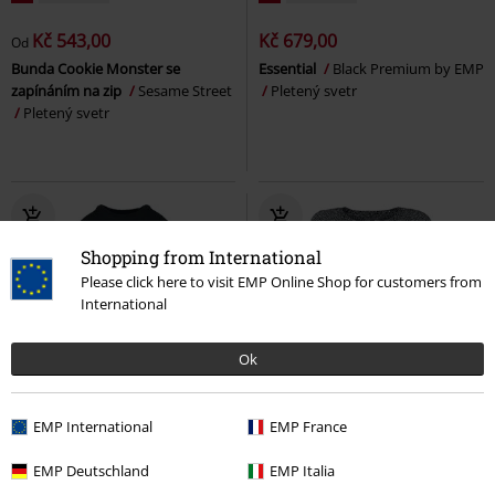
Kč 543,00
Kč 679,00
Od
Bunda Cookie Monster se
Essential
Black Premium by EMP
zapínáním na zip
Sesame Street
Pletený svetr
Pletený svetr
Shopping from International
Please click here to visit EMP Online Shop for customers from
International
Ok
Exkluzivní
Novinky
Exkluzivní
Nášivky
EMP International
EMP France
DMC
Kč 1.299,00
Kč 1.359,00
Kč 1.089,00
EMP Deutschland
EMP Italia
Countess Bathory
Gothicana by
Feel Me
Black Premium by EMP