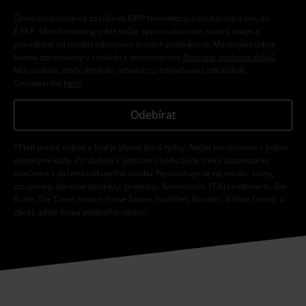
Tímto souhlasím se zasíláním EMP Newslettru a souhlasím s tím, že
E.M.P. Merchandising mbH může zpracovávat mé osobní údaje a
pravidelně mi posílat informace o svých produktech. Mé osobní údaje
budou zpracovány v souladu s ustanoveními
Ochrana osobních údajů
.
Můj souhlas mohu kdykoliv odvolat na odhlašovací odkaz/link.
Unsubscribe
here
.
Odebírat
*Platí pouze online a kód je platný jen 4 týdny. Nelze kombinovat s jinými
slevovými kódy. Po vložení a potvrzení kódu bude sleva automaticky
odečtena z vašeho nákupního košíku. Nevztahuje se na média, knihy,
vstupenky, dárkové poukazy, produkty: Rammstein, (Till) Lindemann, Die
Ärzte, Die Toten Hosen, Feine Sahne Fischfilet, Broilers, Böhse Onkelz a
zboží, jehož koupí podpoříte nadaci.