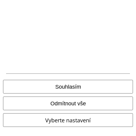
Balíkovna
Balík Do ruky
EMP aplikaci
Stáhněte si novou EMP aplikaci zdarma a využijte všechny nové
funkce a výhody!
A Warner Music Group Company
Souhlasím
Odmítnout vše
Vyberte nastavení