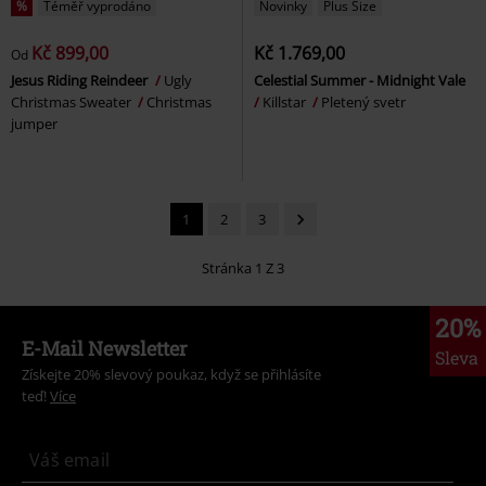
%
Téměř vyprodáno
Novinky
Plus Size
Kč 899,00
Kč 1.769,00
Od
Jesus Riding Reindeer
Ugly
Celestial Summer - Midnight Vale
Christmas Sweater
Christmas
Killstar
Pletený svetr
jumper
1
2
3
Stránka 1 Z 3
20%
E-Mail Newsletter
Sleva
Získejte 20% slevový poukaz, když se přihlásíte
teď!
Více