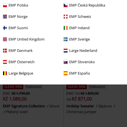
EMP
Pletený svetr
Pletený svetr
EMP Polska
EMP Česká Republika
EMP Norge
EMP Schweiz
EMP Suomi
EMP Ireland
EMP United Kingdom
EMP Sverige
EMP Danmark
Large Nederland
EMP Österreich
EMP Slovensko
Large Belgique
EMP España
SLEVA 39%
Exkluzivní
SLEVA 54%
Exkluzivní
DMC
Kč 1.799,00
DMC
Od
Kč 1.899,00
Kč 1.089,00
Kč 871,00
Od
EMP Signature Collection
Ghost
Holiday Sweater
Slipknot
Pletený svetr
Christmas jumper