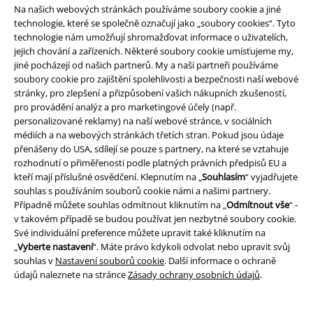
Na našich webových stránkách používáme soubory cookie a jiné
technologie, které se společně označují jako „soubory cookies“. Tyto
Staňte se součástí komunity!
technologie nám umožňují shromažďovat informace o uživatelích,
jejich chování a zařízeních. Některé soubory cookie umísťujeme my,
jiné pocházejí od našich partnerů. My a naši partneři používáme
soubory cookie pro zajištění spolehlivosti a bezpečnosti naší webové
stránky, pro zlepšení a přizpůsobení vašich nákupních zkušeností,
pro provádění analýz a pro marketingové účely (např.
personalizované reklamy) na naší webové stránce, v sociálních
médiích a na webových stránkách třetích stran. Pokud jsou údaje
přenášeny do USA, sdílejí se pouze s partnery, na které se vztahuje
rozhodnutí o přiměřenosti podle platných právních předpisů EU a
Způsoby platby
kteří mají příslušné osvědčení. Klepnutím na „
Souhlasím
“ vyjadřujete
souhlas s používáním souborů cookie námi a našimi partnery.
Případně můžete souhlas odmítnout kliknutím na „
Odmítnout vše
“ -
v takovém případě se budou používat jen nezbytné soubory cookie.
Bankovní převod
Platba na dobírku
Své individuální preference můžete upravit také kliknutím na
„
Vyberte nastavení
“. Máte právo kdykoli odvolat nebo upravit svůj
souhlas v
Nastavení souborů cookie
. Další informace o ochraně
Doprava
údajů naleznete na stránce
Zásady ochrany osobních údajů
.