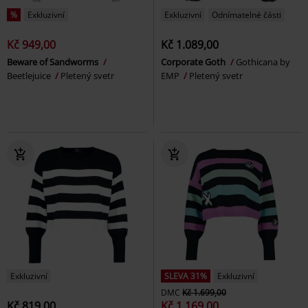
%
Exkluzivní
Exkluzivní
Odnímatelné části
Kč 949,00
Kč 1.089,00
Beware of Sandworms
Corporate Goth
Gothicana by
Beetlejuice
Pletený svetr
EMP
Pletený svetr
Exkluzivní
SLEVA 31%
Exkluzivní
DMC
Kč 1.699,00
Kč 819,00
Kč 1.169,00