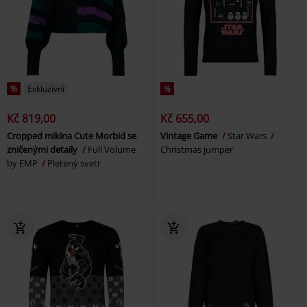
%
Exkluzivní
%
Kč 819,00
Kč 655,00
Cropped mikina Cute Morbid se
Vintage Game
Star Wars
zničenými detaily
Full Volume
Christmas jumper
by EMP
Pletený svetr