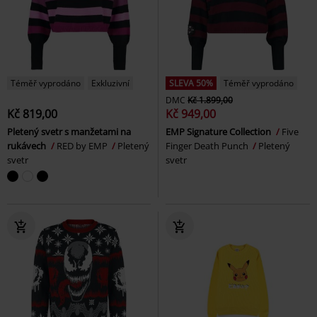
Téměř vyprodáno
Exkluzivní
SLEVA 50%
Téměř vyprodáno
DMC
Kč 1.899,00
Kč 819,00
Kč 949,00
Pletený svetr s manžetami na
EMP Signature Collection
Five
rukávech
RED by EMP
Pletený
Finger Death Punch
Pletený
svetr
svetr