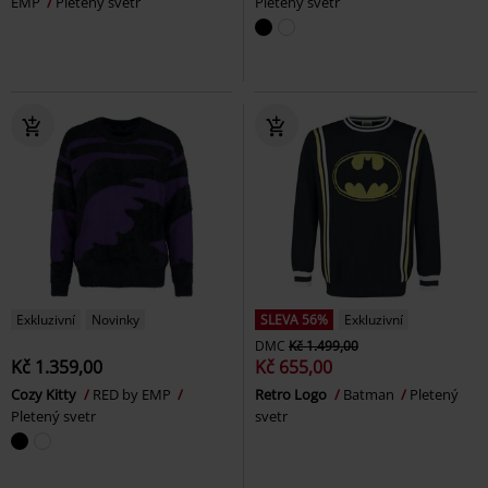
EMP
Pletený svetr
Pletený svetr
Exkluzivní
Novinky
SLEVA 56%
Exkluzivní
DMC
Kč 1.499,00
Kč 1.359,00
Kč 655,00
Cozy Kitty
RED by EMP
Retro Logo
Batman
Pletený
Pletený svetr
svetr