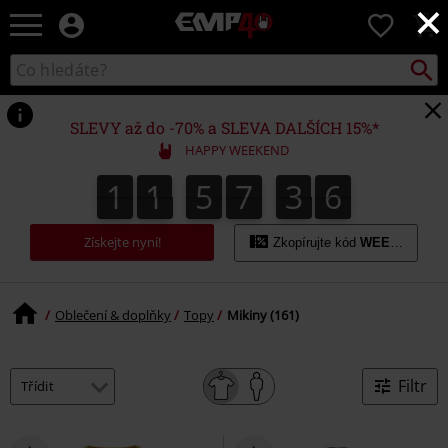
×
EMP
0
-
Hudba,
Vyhled
Katalog
TV
vyhledávání
filmy
&
SLEVY až do -70% a SLEVA DALŠÍCH 15%*
seriály,
HAPPY WEEKEND
Merch
pro
1
1
5
7
3
5
1
1
5
7
3
4
3
3
6
4
5
hráče,
Alternativní
móda
Získejte nyní!
Zkopírujte kód
WEEKEND
Oblečení & doplňky
Topy
Mikiny (161)
Filtr