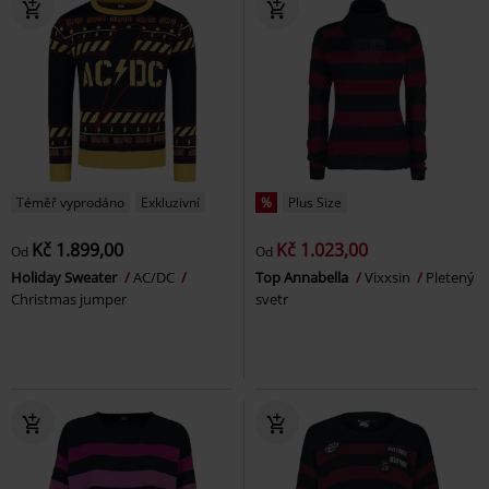
Téměř vyprodáno
Exkluzivní
%
Plus Size
Kč 1.899,00
Kč 1.023,00
Od
Od
Holiday Sweater
AC/DC
Top Annabella
Vixxsin
Pletený
Christmas jumper
svetr