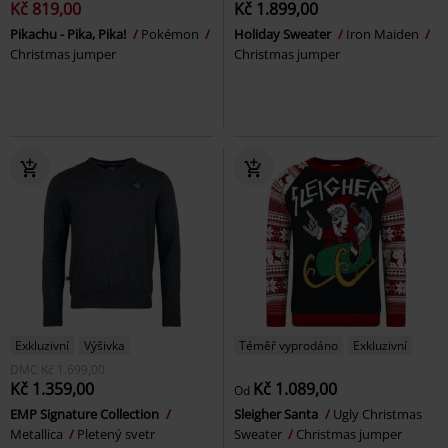
Kč 819,00
Kč 1.899,00
Pikachu - Pika, Pika!
Pokémon
Holiday Sweater
Iron Maiden
Christmas jumper
Christmas jumper
Exkluzivní
Výšivka
Téměř vyprodáno
Exkluzivní
DMC
Kč 1.699,00
Kč 1.359,00
Kč 1.089,00
Od
EMP Signature Collection
Sleigher Santa
Ugly Christmas
Metallica
Pletený svetr
Sweater
Christmas jumper