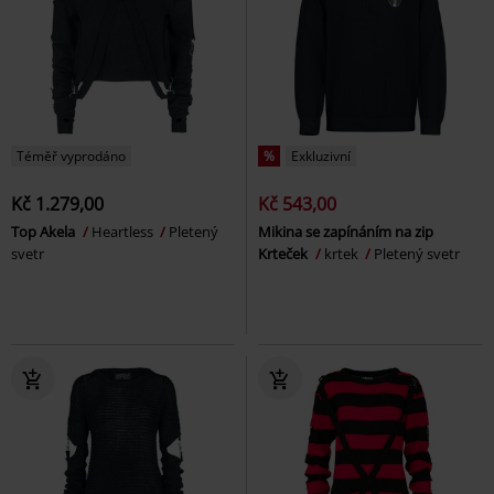
Téměř vyprodáno
%
Exkluzivní
Kč 1.279,00
Kč 543,00
Top Akela
Heartless
Pletený
Mikina se zapínáním na zip
svetr
Krteček
krtek
Pletený svetr