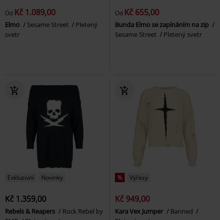
Kč 1.089,00
Kč 655,00
Od
Od
Elmo
Sesame Street
Pletený
Bunda Elmo se zapínáním na zip
svetr
Sesame Street
Pletený svetr
Exkluzivní
Novinky
%
Výřezy
Kč 1.359,00
Kč 949,00
Rebels & Reapers
Rock Rebel by
Kara Vex Jumper
Banned