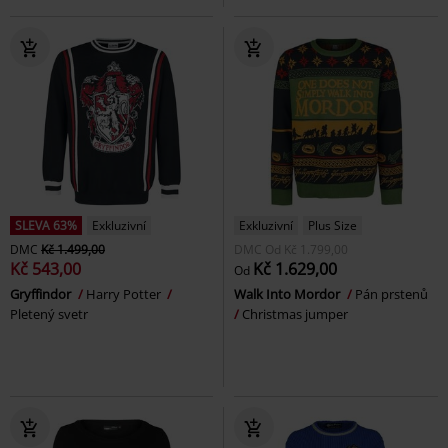
SLEVA 63%
Exkluzivní
Exkluzivní
Plus Size
DMC
Kč 1.499,00
DMC
Od
Kč 1.799,00
Kč 543,00
Kč 1.629,00
Od
Gryffindor
Harry Potter
Walk Into Mordor
Pán prstenů
Pletený svetr
Christmas jumper