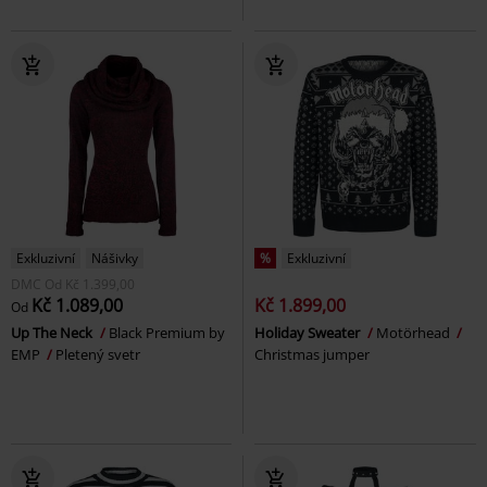
Exkluzivní
Nášivky
%
Exkluzivní
DMC
Od
Kč 1.399,00
Kč 1.089,00
Kč 1.899,00
Od
Up The Neck
Black Premium by
Holiday Sweater
Motörhead
EMP
Pletený svetr
Christmas jumper