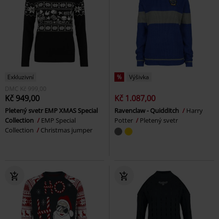
Exkluzivní
%
Výšivka
DMC
Kč 999,00
Kč 949,00
Kč 1.087,00
Pletený svetr EMP XMAS Special
Ravenclaw - Quidditch
Harry
Collection
EMP Special
Potter
Pletený svetr
Collection
Christmas jumper