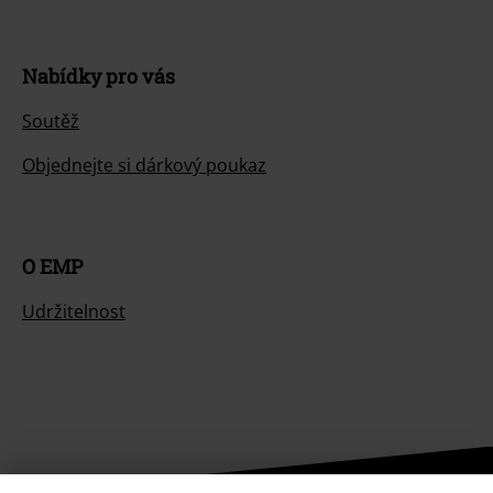
Nabídky pro vás
Soutěž
Objednejte si dárkový poukaz
O EMP
Udržitelnost