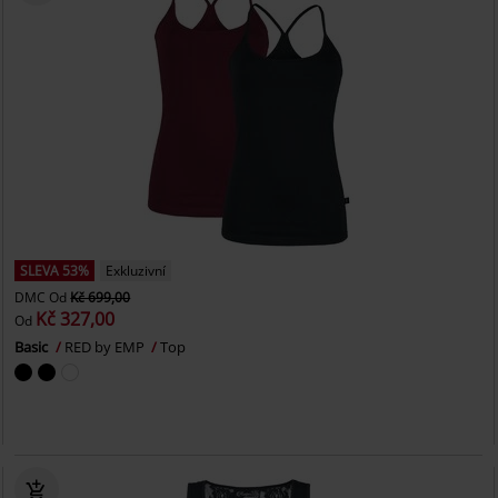
SLEVA 53%
Exkluzivní
DMC
Od
Kč 699,00
Kč 327,00
Od
Basic
RED by EMP
Top