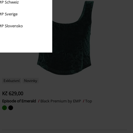
P Schweiz
P Sverige
P Slovensko
Exkluzivní
Novinky
Kč 629,00
Episode of Emerald
Black Premium by EMP
Top