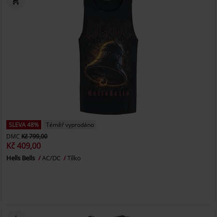
SLEVA 48%
Téměř vyprodáno
DMC
Kč 799,00
Kč 409,00
Hells Bells
AC/DC
Tílko