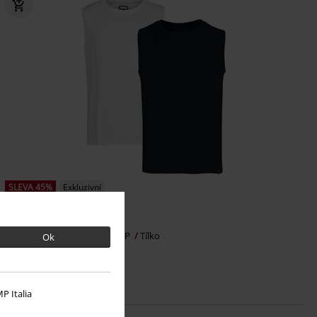
SLEVA 45%
Exkluzivní
DMC
Kč 699,00
Kč 379,00
Balení 2 ks tílek
RED by EMP
Tílko
Ok
P Italia