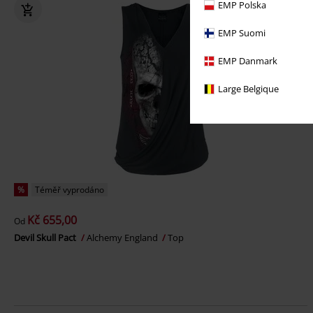
EMP Polska
EMP Suomi
EMP Danmark
Large Belgique
%
Téměř vyprodáno
Kč 655,00
Od
Devil Skull Pact
Alchemy England
Top