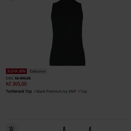
SLEVA 38%
Exkluzivní
DMC
Kč 499,00
Kč 305,00
Turtleneck Top
Black Premium by EMP
Top