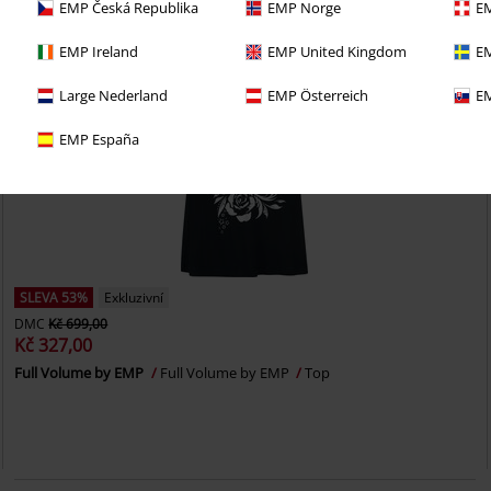
EMP Česká Republika
EMP Norge
EM
EMP Ireland
EMP United Kingdom
EM
Large Nederland
EMP Österreich
EM
EMP España
SLEVA 53%
Exkluzivní
DMC
Kč 699,00
Kč 327,00
Full Volume by EMP
Full Volume by EMP
Top