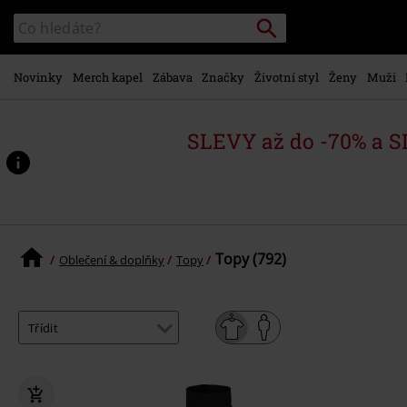
Přejít k
Vyhledávání
Katalog
hlavnímu
vyhledávání
obsahu
Novinky
Merch kapel
Zábava
Značky
Životní styl
Ženy
Muži
SLEVY až do -70% a 
Topy (792)
Oblečení & doplňky
Topy