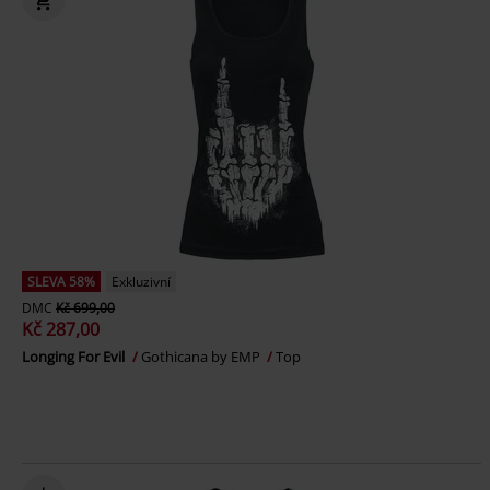
SLEVA 58%
Exkluzivní
DMC
Kč 699,00
Kč 287,00
Longing For Evil
Gothicana by EMP
Top