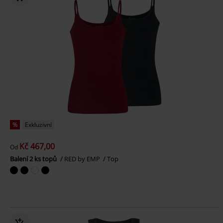
%
Exkluzivní
Kč 467,00
Od
Balení 2 ks topů
RED by EMP
Top