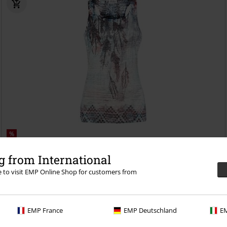
%
Kč 391,00
 from International
Fiona
Innocent
Top
re to visit EMP Online Shop for customers from
EMP France
EMP Deutschland
EM