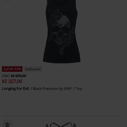
SLEVA 53%
Exkluzivní
DMC
Kč 699,00
Kč 327,00
Longing For Evil
Black Premium by EMP
Top