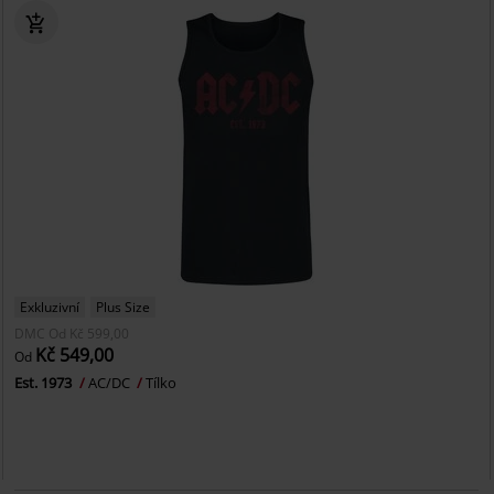
Exkluzivní
Plus Size
DMC
Od
Kč 599,00
Kč 549,00
Od
Est. 1973
AC/DC
Tílko