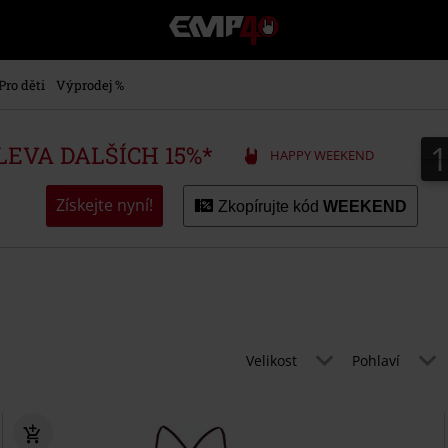
EMP
-
Hudba,
TV
Pro děti
Výprodej %
filmy
&
seriály,
SLEVA DALŠÍCH 15%*
HAPPY WEEKEND
Merch
pro
hráče,
Získejte nyní!
Zkopírujte kód
WEEKEND
Alternativní
móda
Velikost
Pohlaví