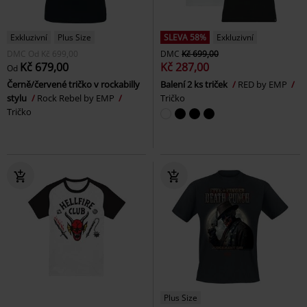
Exkluzivní
Plus Size
SLEVA 58%
Exkluzivní
DMC
Od
Kč 699,00
DMC
Kč 699,00
Kč 679,00
Kč 287,00
Od
Černě/červené tričko v rockabilly
Balení 2 ks triček
RED by EMP
stylu
Rock Rebel by EMP
Tričko
Tričko
Plus Size