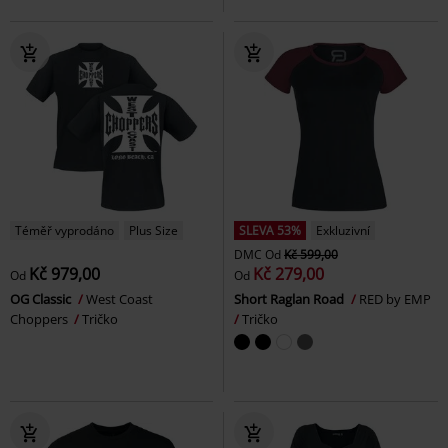
Téměř vyprodáno
Plus Size
SLEVA 53%
Exkluzivní
DMC
Od
Kč 599,00
Kč 979,00
Kč 279,00
Od
Od
OG Classic
West Coast
Short Raglan Road
RED by EMP
Choppers
Tričko
Tričko