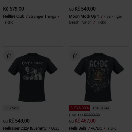
Kč 679,00
Kč 549,00
Od
Hellfire Club
Stranger Things
Moon Mock Up 1
Five Finger
Tričko
Death Punch
Tričko
Plus Size
SLEVA 33%
Exkluzivní
DMC
Od
Kč 699,00
Kč 549,00
Kč 467,00
Od
Od
Hellraiser Ozzy & Lemmy
Ozzy
Hells Bells
AC/DC
Tričko