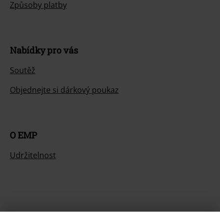
Způsoby platby
Nabídky pro vás
Soutěž
Objednejte si dárkový poukaz
O EMP
Udržitelnost