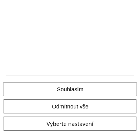
Balíkovna
Balík Do ruky
EMP aplikaci
Stáhněte si novou EMP aplikaci zdarma a využijte všechny nové
funkce a výhody!
Souhlasím
A Warner Music Group Company
Odmítnout vše
Vyberte nastavení