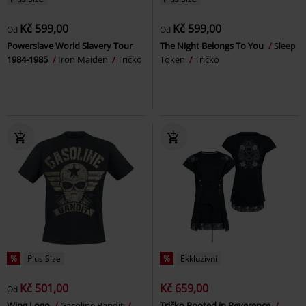
Kč 599,00
Kč 599,00
Od
Od
Powerslave World Slavery Tour
The Night Belongs To You
Sleep
1984-1985
Iron Maiden
Tričko
Token
Tričko
%
Plus Size
%
Exkluzivní
Kč 501,00
Kč 659,00
Od
Wing Logo
Gasoline Bandit
Tričko Rooted in Reverence