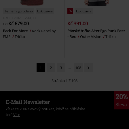
Téměř vyprodáno
Exkluzivní
%
Exkluzivní
DMC
Od
Kč 1.299,00
Kč 679,00
Kč 391,00
Od
Back For More
Rock Rebel by
Pánské tričko Alter Ego Punk Beer
EMP
Tričko
- Rex
Outer Vision
Tričko
1
2
3
...
108
Stránka 1 Z 108
20%
E-Mail Newsletter
Sleva
Získejte 20% slevový poukaz, když se přihlásíte
teď!
Více