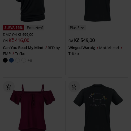
SLEVA 16%
Exkluzivní
Plus Size
DMC
Od
Kč 499,00
Kč 416,00
Kč 549,00
Od
Od
Can You Read My Mind
RED by
Winged Warpig
Motörhead
EMP
Tričko
Tričko
+8