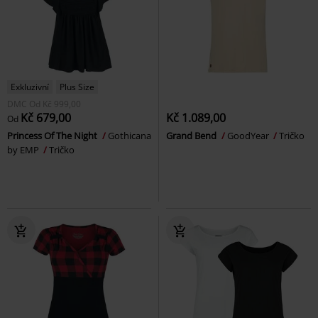
Exkluzivní
Plus Size
DMC
Od
Kč 999,00
Kč 679,00
Kč 1.089,00
Od
Princess Of The Night
Gothicana
Grand Bend
GoodYear
Tričko
by EMP
Tričko