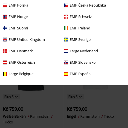
Kč 819,00
Kč 409,00
Od
EMP Polska
EMP Česká Republika
EMP Signature Collection
Batik T-Shirt with Runes
Black
Metallica
Tričko
Premium by EMP
Tričko
EMP Norge
EMP Schweiz
EMP Suomi
EMP Ireland
EMP United Kingdom
EMP Sverige
EMP Danmark
Large Nederland
EMP Österreich
EMP Slovensko
Large Belgique
EMP España
Plus Size
Plus Size
Kč 759,00
Kč 759,00
Weiße Balken
Rammstein
Engel
Rammstein
Tričko
Tričko