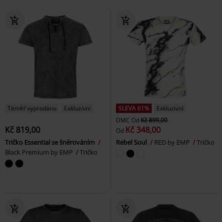
Téměř vyprodáno
Exkluzivní
SLEVA 61%
Exkluzivní
DMC
Od
Kč 899,00
Kč 819,00
Kč 348,00
Od
Tričko Essential se šněrováním
Rebel Soul
RED by EMP
Tričko
Black Premium by EMP
Tričko