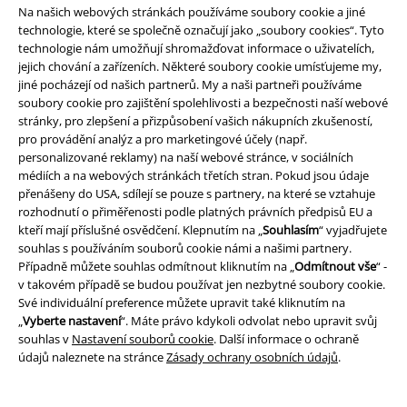
Na našich webových stránkách používáme soubory cookie a jiné
technologie, které se společně označují jako „soubory cookies“. Tyto
technologie nám umožňují shromažďovat informace o uživatelích,
Staňte se součástí komunity!
jejich chování a zařízeních. Některé soubory cookie umísťujeme my,
jiné pocházejí od našich partnerů. My a naši partneři používáme
soubory cookie pro zajištění spolehlivosti a bezpečnosti naší webové
stránky, pro zlepšení a přizpůsobení vašich nákupních zkušeností,
pro provádění analýz a pro marketingové účely (např.
personalizované reklamy) na naší webové stránce, v sociálních
médiích a na webových stránkách třetích stran. Pokud jsou údaje
přenášeny do USA, sdílejí se pouze s partnery, na které se vztahuje
rozhodnutí o přiměřenosti podle platných právních předpisů EU a
kteří mají příslušné osvědčení. Klepnutím na „
Souhlasím
“ vyjadřujete
souhlas s používáním souborů cookie námi a našimi partnery.
Způsoby platby
Případně můžete souhlas odmítnout kliknutím na „
Odmítnout vše
“ -
v takovém případě se budou používat jen nezbytné soubory cookie.
Své individuální preference můžete upravit také kliknutím na
Bankovní převod
Platba na dobírku
„
Vyberte nastavení
“. Máte právo kdykoli odvolat nebo upravit svůj
souhlas v
Nastavení souborů cookie
. Další informace o ochraně
údajů naleznete na stránce
Zásady ochrany osobních údajů
.
Doprava