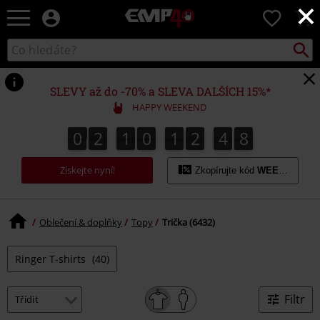
×
EMP
0
-
Hudba,
Vyhled
Katalog
TV
vyhledávání
filmy
&
SLEVY až do -70% a SLEVA DALŠÍCH 15%*
seriály,
HAPPY WEEKEND
Merch
pro
0
2
1
0
1
2
4
7
0
2
1
0
1
2
4
6
5
8
6
7
hráče,
Alternativní
Získejte nyní!
móda
Zkopírujte kód
WEEKEND
Oblečení & doplňky
Topy
Trička (6432)
Ringer T-shirts
(40)
Filtr