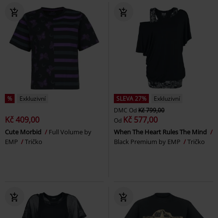
%
Exkluzivní
SLEVA 27%
Exkluzivní
DMC
Od
Kč 799,00
Kč 409,00
Kč 577,00
Od
Cute Morbid
Full Volume by
When The Heart Rules The Mind
EMP
Tričko
Black Premium by EMP
Tričko