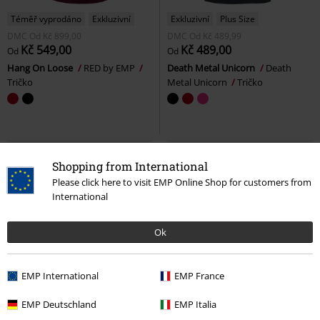
Téměř vyprodáno
Exkluzivní
Exkluzivní
Plus Size
DMC
Od
Kč 899,00
DMC
Od
Kč 489,99
Kč 549,00
Kč 489,00
Od
Od
Hang On Loose
RED by EMP
Death Metal Unicorn
Death
Tričko
Metal Unicorn
Tričko
Shopping from International
Please click here to visit EMP Online Shop for customers from
International
Ok
EMP International
EMP France
Exkluzivní
Plus Size
%
Exkluzivní
EMP Deutschland
EMP Italia
DMC
Od
Kč 999,00