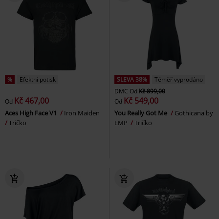
%
Efektní potisk
SLEVA 38%
Téměř vyprodáno
DMC
Od
Kč 899,00
Kč 467,00
Kč 549,00
Od
Od
Aces High Face V1
Iron Maiden
You Really Got Me
Gothicana by
Tričko
EMP
Tričko