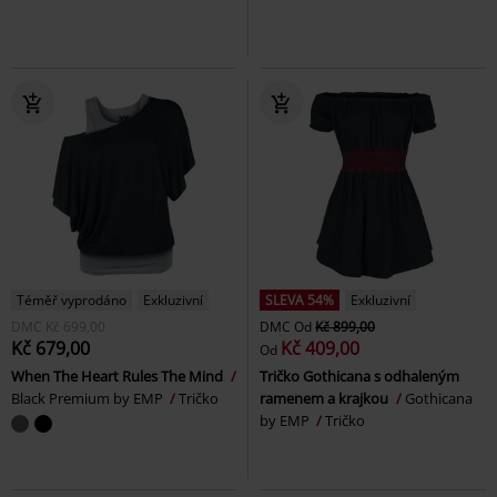
Téměř vyprodáno
Exkluzivní
SLEVA 54%
Exkluzivní
DMC
Kč 699,00
DMC
Od
Kč 899,00
Kč 679,00
Kč 409,00
Od
When The Heart Rules The Mind
Tričko Gothicana s odhaleným
Black Premium by EMP
Tričko
ramenem a krajkou
Gothicana
by EMP
Tričko