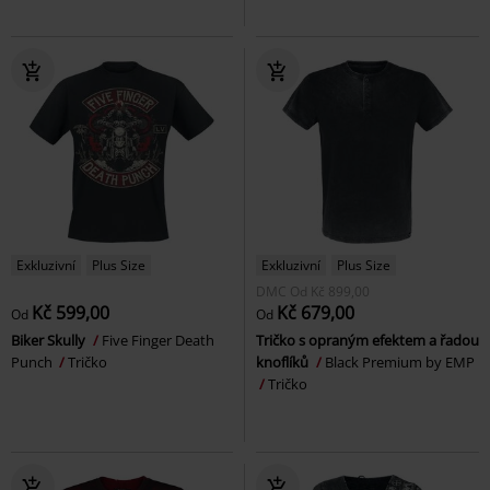
Exkluzivní
Plus Size
Exkluzivní
Plus Size
DMC
Od
Kč 899,00
Kč 599,00
Kč 679,00
Od
Od
Biker Skully
Five Finger Death
Tričko s opraným efektem a řadou
Punch
Tričko
knoflíků
Black Premium by EMP
Tričko