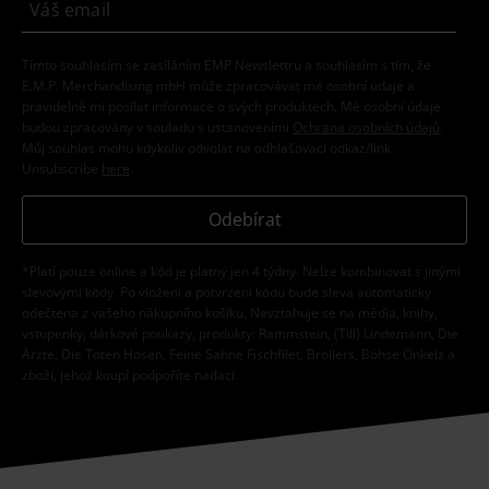
Tímto souhlasím se zasíláním EMP Newslettru a souhlasím s tím, že
E.M.P. Merchandising mbH může zpracovávat mé osobní údaje a
pravidelně mi posílat informace o svých produktech. Mé osobní údaje
budou zpracovány v souladu s ustanoveními
Ochrana osobních údajů
.
Můj souhlas mohu kdykoliv odvolat na odhlašovací odkaz/link.
Unsubscribe
here
.
Odebírat
*Platí pouze online a kód je platný jen 4 týdny. Nelze kombinovat s jinými
slevovými kódy. Po vložení a potvrzení kódu bude sleva automaticky
odečtena z vašeho nákupního košíku. Nevztahuje se na média, knihy,
vstupenky, dárkové poukazy, produkty: Rammstein, (Till) Lindemann, Die
Ärzte, Die Toten Hosen, Feine Sahne Fischfilet, Broilers, Böhse Onkelz a
zboží, jehož koupí podpoříte nadaci.