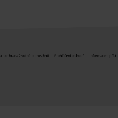
u a ochrana životního prostředí
Prohlášení o shodě
Informace o příst