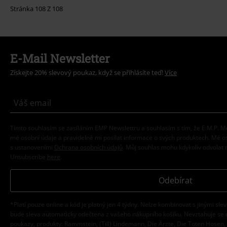
Stránka 108 Z 108
E-Mail Newsletter
Získejte 20% slevový poukaz, když se přihlásíte teď!
Více
Tímto souhlasím se zasíláním EMP Newslettru a souhlasím s tím, že E.M.P.
mé osobní údaje a pravidelně mi posílat informace o svých produktech. Mé 
s ustanoveními
Ochrana osobních údajů
. Můj souhlas mohu kdykoliv odvolat 
Unsubscribe
here
.
Odebírat
*Platí pouze online a kód je platný jen 4 týdny. Nelze kombinovat s jinými sle
bude sleva automaticky odečtena z vašeho nákupního košíku. Nevztahuje se 
poukazy, produkty: Rammstein, (Till) Lindemann, Die Ärzte, Die Toten Hosen, F