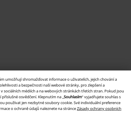
ám umožňují shromažďovat informace o uživatelích, jejich chování a
lehlivosti a bezpečnosti naší webové stránky, pro zlepšení a
v sociálních médiích a na webových stránkách třetích stran. Pokud jsou
í příslušné osvědčení. Klepnutím na „
Souhlasím
“ vyjadřujete souhlas s
ou používat jen nezbytné soubory cookie. Své individuální preference
formace o ochraně údajů naleznete na stránce
Zásady ochrany osobních