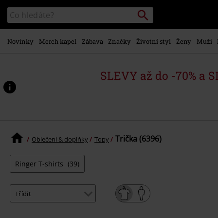
Přejít k
Vyhledávání
Katalog
hlavnímu
vyhledávání
obsahu
Novinky
Merch kapel
Zábava
Značky
Životní styl
Ženy
Muži
SLEVY až do -70% a 
Trička (6396)
Oblečení & doplňky
Topy
Ringer T-shirts
(39)