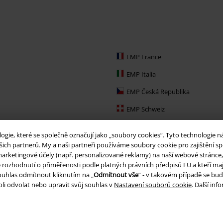
EMP France
EMP Italia
EMP Česká Republika
EMP Schweiz
EMP Ireland
ie, které se společně označují jako „soubory cookies“. Tyto technologie n
EMP Sverige
ich partnerů. My a naši partneři používáme soubory cookie pro zajištění spo
arketingové účely (např. personalizované reklamy) na naší webové stránce, 
Large Nederland
je rozhodnutí o přiměřenosti podle platných právních předpisů EU a kteří maj
uhlas odmítnout kliknutím na „
Odmítnout vše
“ - v takovém případě se bud
EMP Slovensko
li odvolat nebo upravit svůj souhlas v
Nastavení souborů cookie
. Další in
EMP España