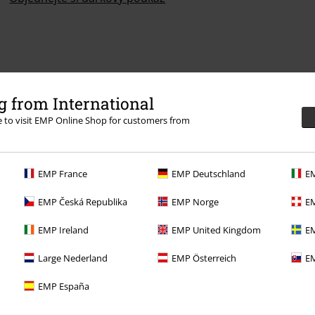
 from International
re to visit EMP Online Shop for customers from
EMP France
EMP Deutschland
EM
EMP Česká Republika
EMP Norge
EM
EMP Ireland
EMP United Kingdom
EM
Large Nederland
EMP Österreich
EM
EMP España