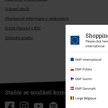
Vrácení zboží
Všeobecné informace o velikostech
Zrušit členství v BSC
Shopping
Způsoby platby
Please click he
International
EMP International
EMP Polska
EMP Suomi
EMP Danmark
Staňte se součástí komunity!
Large Belgique