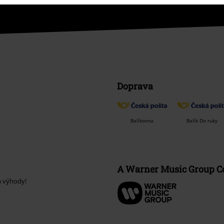
Doprava
Balíkovna
Balík Do ruky
A Warner Music Group 
a výhody!