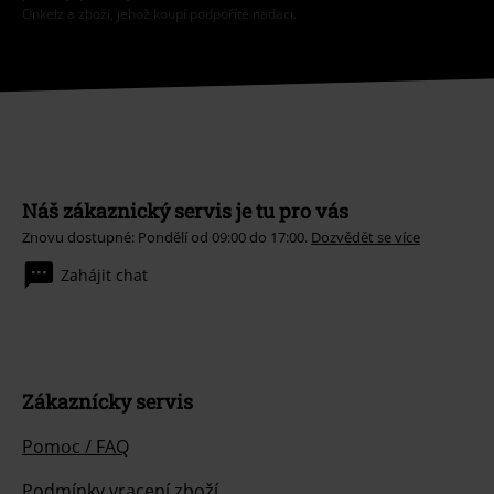
Onkelz a zboží, jehož koupí podpoříte nadaci.
Náš zákaznický servis je tu pro vás
Znovu dostupné: Pondělí od 09:00 do 17:00.
Dozvědět se více
Zahájit chat
Zákaznícky servis
Pomoc / FAQ
Podmínky vracení zboží