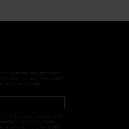
 Merchandising mbH může zpracovávat
osobní údaje budou zpracovány v souladu
na odhlašovací odkaz/link.
vovými kódy. Po vložení a potvrzení kódu
na média, knihy, vstupenky, dárkové
eine Sahne Fischfilet, Broilers, Böhse