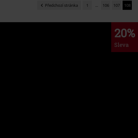
Předchozí stránka
1
...
106
107
108
20%
Sleva