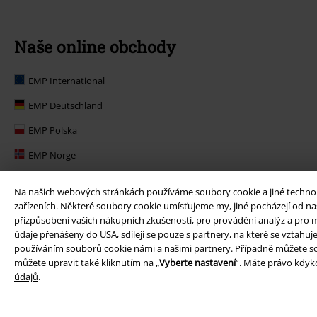
Naše online obchody
EMP International
EMP Deutschland
EMP Polska
EMP Norge
EMP Suomi
Na našich webových stránkách používáme soubory cookie a jiné technolog
EMP United Kingdom
zařízeních. Některé soubory cookie umísťujeme my, jiné pocházejí od naš
přizpůsobení vašich nákupních zkušeností, pro provádění analýz a pro m
EMP Danmark
údaje přenášeny do USA, sdílejí se pouze s partnery, na které se vztahu
používáním souborů cookie námi a našimi partnery. Případně můžete so
EMP Österreich
můžete upravit také kliknutím na „
Vyberte nastavení
“. Máte právo kdyko
údajů
.
Large Belgique