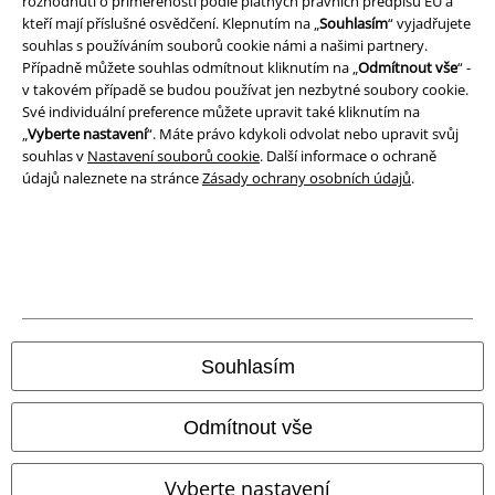
rozhodnutí o přiměřenosti podle platných právních předpisů EU a
*Platí pouze online a kód je platný jen 4 týdny. Nelze kombinovat s jinými
kteří mají příslušné osvědčení. Klepnutím na „
Souhlasím
“ vyjadřujete
slevovými kódy. Po vložení a potvrzení kódu bude sleva automaticky
souhlas s používáním souborů cookie námi a našimi partnery.
odečtena z vašeho nákupního košíku. Nevztahuje se na média, knihy,
Případně můžete souhlas odmítnout kliknutím na „
Odmítnout vše
“ -
vstupenky, dárkové poukazy, produkty: Rammstein, (Till) Lindemann, Die
v takovém případě se budou používat jen nezbytné soubory cookie.
Ärzte, Die Toten Hosen, Feine Sahne Fischfilet, Broilers, Böhse Onkelz a
Své individuální preference můžete upravit také kliknutím na
zboží, jehož koupí podpoříte nadaci.
„
Vyberte nastavení
“. Máte právo kdykoli odvolat nebo upravit svůj
souhlas v
Nastavení souborů cookie
. Další informace o ochraně
údajů naleznete na stránce
Zásady ochrany osobních údajů
.
Náš zákaznický servis je tu pro vás
Nedovolali jste se? Prosím, kontaktujte nás znovu: zítra od 09:00 do
17:00.
Dozvědět se více
Zahájit chat
Souhlasím
Odmítnout vše
Zákaznícky servis
Vyberte nastavení