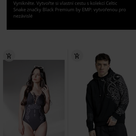
Vynikněte. Vytvořte si vlastní cestu s kolekcí Celtic
Snake značky Black Premium by EMP: vytvořenou pro
nezávislé