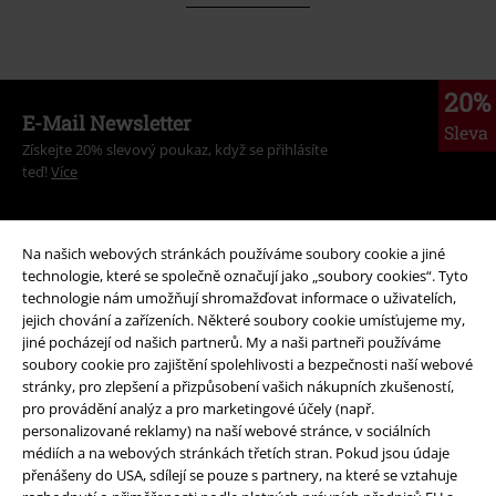
20%
E-Mail Newsletter
Sleva
Získejte 20% slevový poukaz, když se přihlásíte
teď!
Více
Na našich webových stránkách používáme soubory cookie a jiné
technologie, které se společně označují jako „soubory cookies“. Tyto
Tímto souhlasím se zasíláním EMP Newslettru a souhlasím s tím, že
technologie nám umožňují shromažďovat informace o uživatelích,
E.M.P. Merchandising mbH může zpracovávat mé osobní údaje a
jejich chování a zařízeních. Některé soubory cookie umísťujeme my,
pravidelně mi posílat informace o svých produktech. Mé osobní údaje
jiné pocházejí od našich partnerů. My a naši partneři používáme
budou zpracovány v souladu s ustanoveními
Ochrana osobních údajů
.
soubory cookie pro zajištění spolehlivosti a bezpečnosti naší webové
Můj souhlas mohu kdykoliv odvolat na odhlašovací odkaz/link.
stránky, pro zlepšení a přizpůsobení vašich nákupních zkušeností,
Unsubscribe
here
.
pro provádění analýz a pro marketingové účely (např.
personalizované reklamy) na naší webové stránce, v sociálních
Odebírat
médiích a na webových stránkách třetích stran. Pokud jsou údaje
přenášeny do USA, sdílejí se pouze s partnery, na které se vztahuje