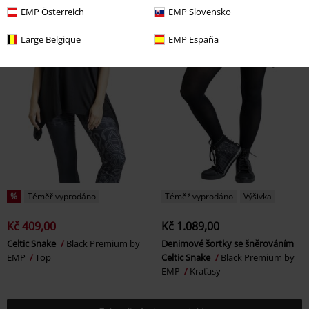
EMP Österreich
EMP Slovensko
Large Belgique
EMP España
%
Téměř vyprodáno
Téměř vyprodáno
Výšivka
Kč 409,00
Kč 1.089,00
Celtic Snake
Black Premium by
Denimové šortky se šněrováním
EMP
Top
Celtic Snake
Black Premium by
EMP
Kraťasy