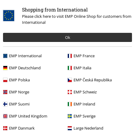
Shopping from International
Please click here to visit EMP Online Shop for customers from
International
Ok
EMP International
EMP France
Odnímatelné části
Výšivka
%
EMP Deutschland
EMP Italia
Kč 1.629,00
Kč 549,00
EMP Polska
EMP Česká Republika
Denimová bunda Celtic Snake
Celtic Snake
Black Premium by
EMP Norge
EMP Schweiz
Black Premium by EMP
EMP
Tričko s dlouhým rukávem
Džínsová bunda
EMP Suomi
EMP Ireland
EMP United Kingdom
EMP Sverige
EMP Danmark
Large Nederland