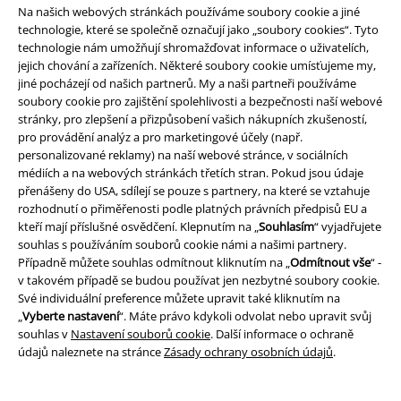
Na našich webových stránkách používáme soubory cookie a jiné
technologie, které se společně označují jako „soubory cookies“. Tyto
technologie nám umožňují shromažďovat informace o uživatelích,
jejich chování a zařízeních. Některé soubory cookie umísťujeme my,
jiné pocházejí od našich partnerů. My a naši partneři používáme
soubory cookie pro zajištění spolehlivosti a bezpečnosti naší webové
stránky, pro zlepšení a přizpůsobení vašich nákupních zkušeností,
pro provádění analýz a pro marketingové účely (např.
personalizované reklamy) na naší webové stránce, v sociálních
médiích a na webových stránkách třetích stran. Pokud jsou údaje
přenášeny do USA, sdílejí se pouze s partnery, na které se vztahuje
rozhodnutí o přiměřenosti podle platných právních předpisů EU a
kteří mají příslušné osvědčení. Klepnutím na „
Souhlasím
“ vyjadřujete
souhlas s používáním souborů cookie námi a našimi partnery.
Případně můžete souhlas odmítnout kliknutím na „
Odmítnout vše
“ -
v takovém případě se budou používat jen nezbytné soubory cookie.
Své individuální preference můžete upravit také kliknutím na
„
Vyberte nastavení
“. Máte právo kdykoli odvolat nebo upravit svůj
%
Téměř vyprodáno
%
Téměř vyprodáno
souhlas v
Nastavení souborů cookie
. Další informace o ochraně
údajů naleznete na stránce
Zásady ochrany osobních údajů
.
Kč 1.169,00
Kč 949,00
Čepice Fiddler
Brixton
Beanie
Kšiltovka Hooligan
Brixton
čepice
Beanie čepice