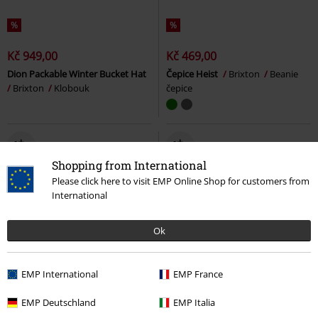
%
%
Kč 949,00
Kč 469,00
Dion Packable Winter Bucket Hat
Čepice Heist
Brixton
Beanie
Brixton
Klobouk
čepice
Shopping from International
Please click here to visit EMP Online Shop for customers from
International
Ok
EMP International
EMP France
EMP Deutschland
EMP Italia