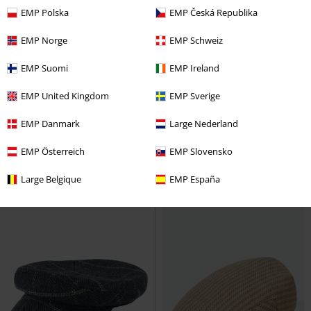
EMP Polska
EMP Česká Republika
EMP Norge
EMP Schweiz
EMP Suomi
EMP Ireland
%
%
EMP United Kingdom
EMP Sverige
Kč 1.169,00
Kč 949,00
Kšiltovka Brood
Brixton
Kšiltovka Brood
Brixton
EMP Danmark
Large Nederland
Beanie čepice
Beanie čepice
EMP Österreich
EMP Slovensko
Large Belgique
EMP España