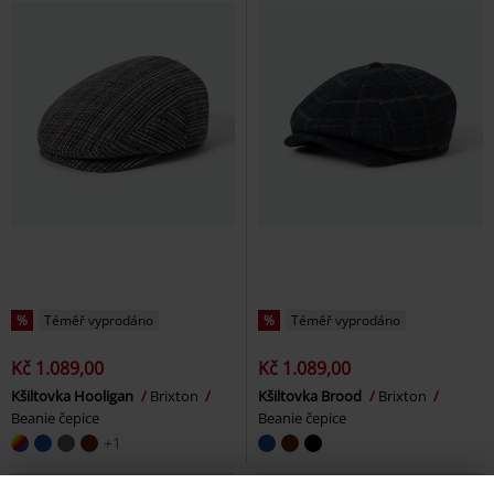
%
Téměř vyprodáno
%
Téměř vyprodáno
Kč 1.089,00
Kč 1.089,00
Kšiltovka Hooligan
Brixton
Kšiltovka Brood
Brixton
Beanie čepice
Beanie čepice
+1