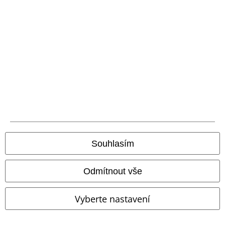
+1
Souhlasím
Odmítnout vše
Vyberte nastavení
%
Téměř vyprodáno
%
Téměř vyprodáno