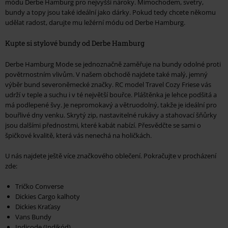
módu Derbe Hamburg pro nejvyšší nároky. Mimochodem, svetry,
bundy a topy jsou také ideální jako dárky. Pokud tedy chcete někomu
udělat radost, darujte mu ležérní módu od Derbe Hamburg.
Kupte si stylové bundy od Derbe Hamburg
Derbe Hamburg Mode se jednoznačně zaměřuje na bundy odolné proti
povětrnostním vlivům. V našem obchodě najdete také malý, jemný
výběr bund severoněmecké značky. RC model Travel Cozy Friese vás
udrží v teple a suchu i v té největší bouřce. Pláštěnka je lehce podšitá a
má podlepené švy. Je nepromokavý a větruodolný, takže je ideální pro
bouřlivé dny venku. Skrytý zip, nastavitelné rukávy a stahovací šňůrky
jsou dalšími přednostmi, které kabát nabízí. Přesvědčte se sami o
špičkové kvalitě, která vás nenechá na holičkách.
U nás najdete ještě více značkového oblečení. Pokračujte v procházení
zde:
Tričko Converse
Dickies Cargo kalhoty
Dickies Kraťasy
Vans Bundy
Indicode (Indikód)