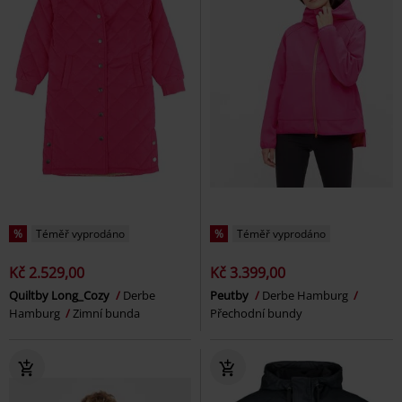
%
Téměř vyprodáno
%
Téměř vyprodáno
Kč 2.529,00
Kč 3.399,00
Quiltby Long_Cozy
Derbe
Peutby
Derbe Hamburg
Hamburg
Zimní bunda
Přechodní bundy