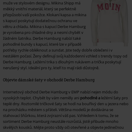
muže ve stylovém designu. Mikina Shipp má
měkký vnitřní materiál, který se perfektně
přizpůsobí vaší pokožce. Klokaní kapsa a mikina
s kapucí poskytují dodatečnou ochranu ve
větru a chladu. Mikina s kapucí Derbe Hamburg
je vyrobena pro chladné dny a nesmí chybět v
žádném šatníku. Derbe Hamburg nabízí také
pohodlné bundy s kapucí, které lze v případě
potřeby rychle obléknout a sundat. Jste tedy dobře oblečeni i v
nestálém počasí. Ženy definují svůj každodenní vzhled s trendy topy od
Derbe Hamburg. Ležérní trika s dlouhým rukávem a trička poskytují
nerušený styl. Ideální pro ty, kteří to mají rádi důstojně.
Objevte dámské šaty v obchodě Derbe Hamburg
Internetový obchod Derbe Hamburg v EMP nabízí nejen módu do
vysokých teplot. Chybět by vám neměly ani
pohodlné a
ležérní šaty pro
teplé dny. Roztomilé tričkové šaty se hodí na bouřlivý den u jezera nebo
na procházku městem s přáteli. Většina modelů je dodávána se
stahovací šňůrkou, která zvýrazní váš pas. Vzhledem k tomu, že se
sortiment Derbe Hamburg neustále rozrůstá, jistě přibude mnoho
skvělých kousků. Mějte proto vždy oči otevřené a objevte jedinečnou