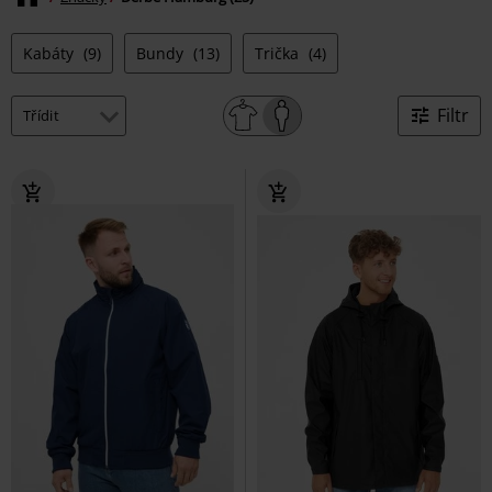
Kabáty
(9)
Bundy
(13)
Trička
(4)
Filtr