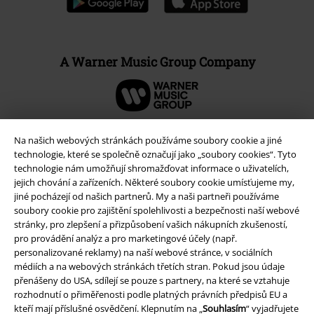
A Warner Music Group Company
Na našich webových stránkách používáme soubory cookie a jiné
technologie, které se společně označují jako „soubory cookies“. Tyto
technologie nám umožňují shromažďovat informace o uživatelích,
jejich chování a zařízeních. Některé soubory cookie umísťujeme my,
jiné pocházejí od našich partnerů. My a naši partneři používáme
soubory cookie pro zajištění spolehlivosti a bezpečnosti naší webové
stránky, pro zlepšení a přizpůsobení vašich nákupních zkušeností,
pro provádění analýz a pro marketingové účely (např.
personalizované reklamy) na naší webové stránce, v sociálních
Právní informace
médiích a na webových stránkách třetích stran. Pokud jsou údaje
přenášeny do USA, sdílejí se pouze s partnery, na které se vztahuje
Podmínky
rozhodnutí o přiměřenosti podle platných právních předpisů EU a
kteří mají příslušné osvědčení. Klepnutím na „
Souhlasím
“ vyjadřujete