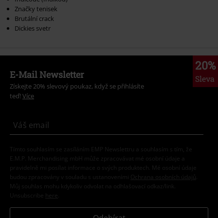
Značky tenisek
Brutální crack
Dickies svetr
20%
E-Mail Newsletter
Sleva
Získejte 20% slevový poukaz, když se přihlásíte
teď!
Více
Tímto souhlasím se zasíláním EMP Newslettru a souhlasím s tím, že
E.M.P. Merchandising mbH může zpracovávat mé osobní údaje a
pravidelně mi posílat informace o svých produktech. Mé osobní údaje
budou zpracovány v souladu s ustanoveními
Ochrana osobních údajů
.
Můj souhlas mohu kdykoliv odvolat na odhlašovací odkaz/link.
Unsubscribe
here
.