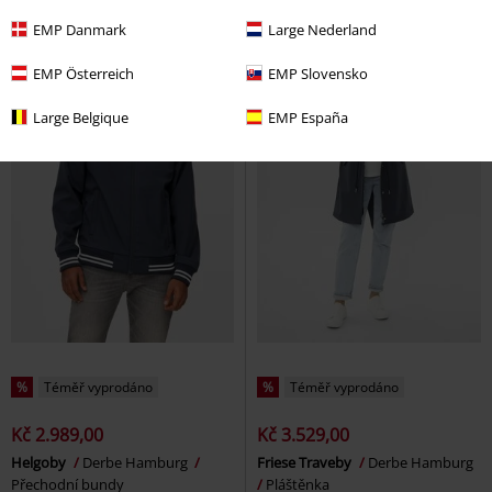
EMP Danmark
Large Nederland
EMP Österreich
EMP Slovensko
Large Belgique
EMP España
%
Téměř vyprodáno
%
Téměř vyprodáno
Kč 2.989,00
Kč 3.529,00
Helgoby
Derbe Hamburg
Friese Traveby
Derbe Hamburg
Přechodní bundy
Pláštěnka