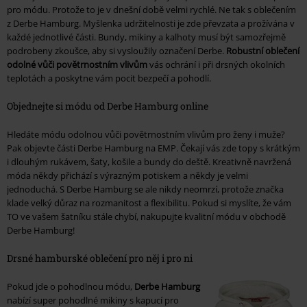
pro módu. Protože to je v dnešní době velmi rychlé. Ne tak s oblečením
z Derbe Hamburg. Myšlenka udržitelnosti je zde převzata a prožívána v
každé jednotlivé části. Bundy, mikiny a kalhoty musí být samozřejmě
podrobeny zkoušce, aby si vysloužily označení Derbe.
Robustní oblečení
odolné vůči povětrnostním vlivům
vás ochrání i při drsných okolních
teplotách a poskytne vám pocit bezpečí a pohodlí.
Objednejte si módu od Derbe Hamburg online
Hledáte módu odolnou vůči povětrnostním vlivům pro ženy i muže?
Pak objevte části Derbe Hamburg na EMP. Čekají vás zde topy s krátkým
i dlouhým rukávem, šaty, košile a bundy do deště. Kreativně navržená
móda někdy přichází s výrazným potiskem a někdy je velmi
jednoduchá. S Derbe Hamburg se ale nikdy neomrzí, protože značka
klade velký důraz na rozmanitost a flexibilitu. Pokud si myslíte, že vám
TO ve vašem šatníku stále chybí, nakupujte kvalitní módu v obchodě
Derbe Hamburg!
Drsné hamburské oblečení pro něj i pro ni
Pokud jde o pohodlnou módu,
Derbe Hamburg
nabízí super pohodlné mikiny s kapucí pro