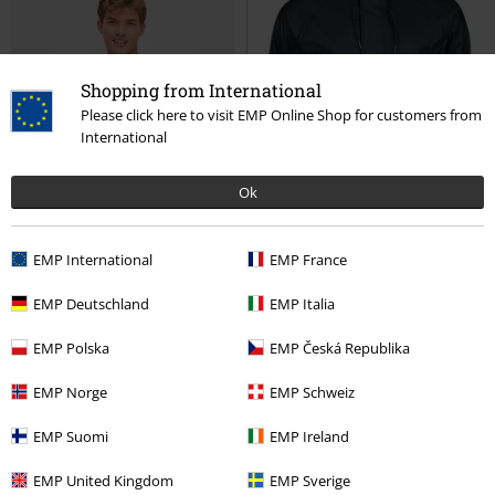
Shopping from International
Please click here to visit EMP Online Shop for customers from
International
Ok
EMP International
EMP France
EMP Deutschland
EMP Italia
%
Téměř vyprodáno
%
Téměř vyprodáno
EMP Polska
EMP Česká Republika
Kč 759,00
Kč 3.129,00
EMP Norge
EMP Schweiz
Gull
Derbe Hamburg
Tričko
Valby
Derbe Hamburg
EMP Suomi
EMP Ireland
Pláštěnka
EMP United Kingdom
EMP Sverige