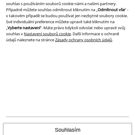
Prohlášení
souhlas s používáním souborů cookie námi a našimi partnery.
Případně můžete souhlas odmítnout kliknutím na „
Odmítnout vše
“ -
v takovém případě se budou používat jen nezbytné soubory cookie.
Ochrana osobních údajů
Své individuální preference můžete upravit také kliknutím na
„
Vyberte nastavení
“. Máte právo kdykoli odvolat nebo upravit svůj
Likvidace odpadu a ochrana životního prostředí
souhlas v
Nastavení souborů cookie
. Další informace o ochraně
údajů naleznete na stránce
Zásady ochrany osobních údajů
.
Prohlášení o shodě
Informace o přístupnosti
Nastavení souborů cookie
Odstoupení od smlouvy
Všechny ceny jsou včetně DPH, bez
poštovného a balného
© 1986-2026 EMP Merchandising
Souhlasím