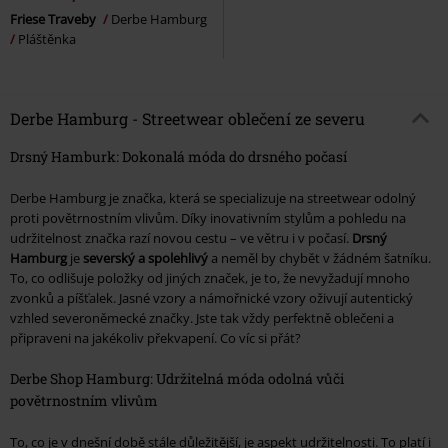
Friese Traveby
Derbe Hamburg
Pláštěnka
Derbe Hamburg - Streetwear oblečení ze severu
Drsný Hamburk: Dokonalá móda do drsného počasí
Derbe Hamburg je značka, která se specializuje na streetwear odolný
proti povětrnostním vlivům. Díky inovativním stylům a pohledu na
udržitelnost značka razí novou cestu – ve větru i v počasí.
Drsný
Hamburg
je
severský a spolehlivý
a neměl by chybět v žádném šatníku.
To, co odlišuje položky od jiných značek, je to, že nevyžadují mnoho
zvonků a píšťalek. Jasné vzory a námořnické vzory oživují autentický
vzhled severoněmecké značky. Jste tak vždy perfektně oblečeni a
připraveni na jakékoliv překvapení. Co víc si přát?
Derbe Shop Hamburg: Udržitelná móda odolná vůči
povětrnostním vlivům
To, co je v dnešní době stále důležitější, je aspekt udržitelnosti. To platí i