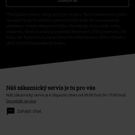
Odebírat
*Platí pouze online a kód je platný jen 4 týdny. Nelze kombinovat s jinými
slevovými kódy. Po vložení a potvrzení kódu bude sleva automaticky
odečtena z vašeho nákupního košíku. Nevztahuje se na média, knihy,
vstupenky, dárkové poukazy, produkty: Rammstein, (Till) Lindemann, Die
Ärzte, Die Toten Hosen, Feine Sahne Fischfilet, Broilers, Böhse Onkelz a
zboží, jehož koupí podpoříte nadaci.
Náš zákaznický servis je tu pro vás
Náš zákaznický servis je k dispozici dnes od 09:00 hod do 17:00 hod.
Dozvědět se více
Zahájit chat