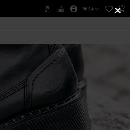
×
0
Přihlásit se