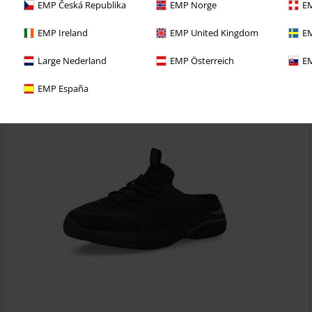
EMP Česká Republika
EMP Norge
EM
Kč 1.359,00
EMP Ireland
EMP United Kingdom
EM
Zimní boty
Dockers by Gerli
Boty
Large Nederland
EMP Österreich
EM
EMP España