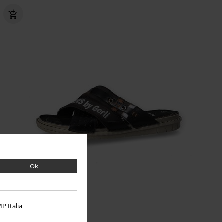
Ok
P Italia
%
Téměř vyprodáno