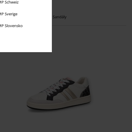
P Schweiz
Kč 1.309,00
P Sverige
Sandály
Dockers by Gerli
Sandály
P Slovensko