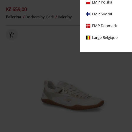
EMP Polska
Kč 659,00
EMP Suomi
Ballerina
Dockers by Gerli
Baleríny
EMP Danmark
Large Belgique