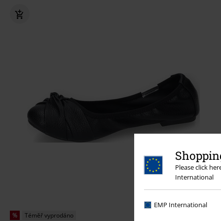
Shopping
Please click he
International
EMP International
%
Téměř vyprodáno