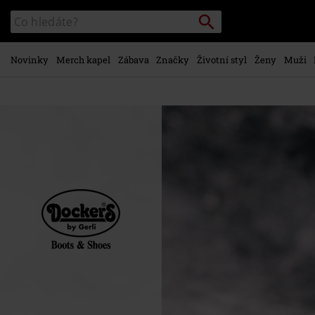
Přejít k
Vyhledávání
Katalog
hlavnímu
vyhledávání
obsahu
Novinky
Merch kapel
Zábava
Značky
Životní styl
Ženy
Muži