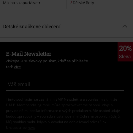
Mikina s kapucí/svetr
Dětské Boty
Dětské značkové oblečení
20%
E-Mail Newsletter
Sleva
Získejte 20% slevový poukaz, když se přihlásíte
teď!
Více
Tímto souhlasím se zasíláním EMP Newslettru a souhlasím s tím, že
E.M.P. Merchandising mbH může zpracovávat mé osobní údaje a
pravidelně mi posílat informace o svých produktech. Mé osobní údaje
budou zpracovány v souladu s ustanoveními
Ochrana osobních údajů
.
Můj souhlas mohu kdykoliv odvolat na odhlašovací odkaz/link.
Unsubscribe
here
.