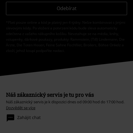
Odebírat
*Platí pouze online a kód je platný jen 4 týdny. Nelze kombinovat s jinými
slevovými kódy. Po vložení a potvrzení kódu bude sleva automaticky
odečtena z vašeho nákupního košíku. Nevztahuje se na média, knihy,
vstupenky, dárkové poukazy, produkty: Rammstein, (Till) Lindemann, Die
Ärzte, Die Toten Hosen, Feine Sahne Fischfilet, Broilers, Böhse Onkelz a
zboží, jehož koupí podpoříte nadaci.
Náš zákaznický servis je tu pro vás
Náš zákaznický servis je k dispozici dnes od 09:00 hod do 17:00 hod.
Dozvědět se více
Zahájit chat