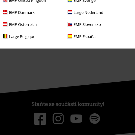
EMP United Kingdom
EMP Sverige
Objednejte si dárkový poukaz
EMP Danmark
Large Nederland
EMP Österreich
EMP Slovensko
O EMP
Large Belgique
EMP España
Udržitelnost
Staňte se součástí komunity!