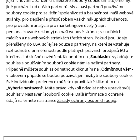
jejich chování a zařízeních. Některé soubory cookie umísťujeme my,
jiné pocházejí od našich partnerů. My a naši partneři používáme
Prohlášení
soubory cookie pro zajištění spolehlivosti a bezpečnosti naší webové
stránky, pro zlepšení a přizpůsobení vašich nákupních zkušeností,
pro provádění analýz a pro marketingové účely (např.
Ochrana osobních údajů
personalizované reklamy) na naší webové stránce, v sociálních
médiích a na webových stránkách třetích stran. Pokud jsou údaje
Likvidace odpadu a ochrana životního prostředí
přenášeny do USA, sdílejí se pouze s partnery, na které se vztahuje
rozhodnutí o přiměřenosti podle platných právních předpisů EU a
Prohlášení o shodě
kteří mají příslušné osvědčení. Klepnutím na „
Souhlasím
“ vyjadřujete
souhlas s používáním souborů cookie námi a našimi partnery.
Informace o přístupnosti
Případně můžete souhlas odmítnout kliknutím na „
Odmítnout vše
“ -
v takovém případě se budou používat jen nezbytné soubory cookie.
Své individuální preference můžete upravit také kliknutím na
Nastavení souborů cookie
„
Vyberte nastavení
“. Máte právo kdykoli odvolat nebo upravit svůj
souhlas v
Nastavení souborů cookie
. Další informace o ochraně
Odstoupení od smlouvy
údajů naleznete na stránce
Zásady ochrany osobních údajů
.
Všechny ceny jsou včetně DPH, bez
poštovného a balného
© 1986-2026 EMP Merchandising