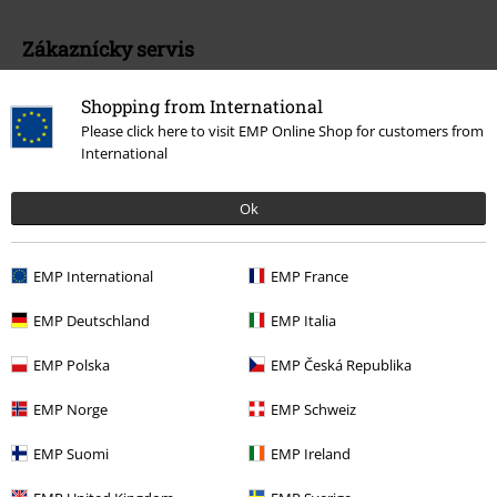
Zákaznícky servis
Pomoc / FAQ
Shopping from International
Please click here to visit EMP Online Shop for customers from
Podmínky vracení zboží
International
Vrácení zboží
Ok
Všeobecné informace o velikostech
Zrušit členství v BSC
EMP International
EMP France
Způsoby platby
EMP Deutschland
EMP Italia
EMP Polska
EMP Česká Republika
EMP Norge
EMP Schweiz
Nabídky pro vás
EMP Suomi
EMP Ireland
Soutěž