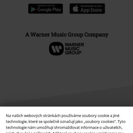
A Warner Music Group Company
Na našich webových stránkách používáme soubory cookie a jiné
Právní informace
technologie, které se společně označují jako „soubory cookies“. Tyto
technologie nám umožňují shromažďovat informace o uživatelích,
Podmínky