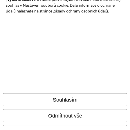
Likvidace odpadu a ochrana životního prostředí
souhlas v
Nastavení souborů cookie
. Další informace o ochraně
údajů naleznete na stránce
Zásady ochrany osobních údajů
.
Prohlášení o shodě
Informace o přístupnosti
Nastavení souborů cookie
Odstoupení od smlouvy
Všechny ceny jsou včetně DPH, bez
poštovného a balného
© 1986-2026 EMP Merchandising
Souhlasím
Naše online obchody
Odmítnout vše
EMP International