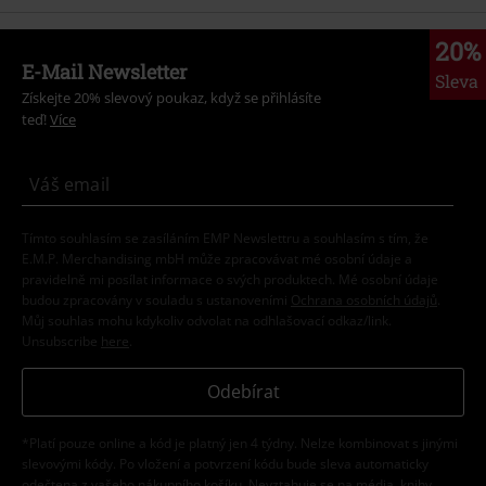
20%
E-Mail Newsletter
Sleva
Získejte 20% slevový poukaz, když se přihlásíte
teď!
Více
Tímto souhlasím se zasíláním EMP Newslettru a souhlasím s tím, že
E.M.P. Merchandising mbH může zpracovávat mé osobní údaje a
pravidelně mi posílat informace o svých produktech. Mé osobní údaje
budou zpracovány v souladu s ustanoveními
Ochrana osobních údajů
.
Můj souhlas mohu kdykoliv odvolat na odhlašovací odkaz/link.
Unsubscribe
here
.
Odebírat
*Platí pouze online a kód je platný jen 4 týdny. Nelze kombinovat s jinými
slevovými kódy. Po vložení a potvrzení kódu bude sleva automaticky
odečtena z vašeho nákupního košíku. Nevztahuje se na média, knihy,