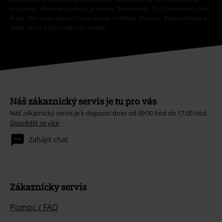
vstupenky, dárkové poukazy, produkty: Rammstein, (Till) Lindemann, Die
Ärzte, Die Toten Hosen, Feine Sahne Fischfilet, Broilers, Böhse Onkelz a
zboží, jehož koupí podpoříte nadaci.
Náš zákaznický servis je tu pro vás
Náš zákaznický servis je k dispozici dnes od 09:00 hod do 17:00 hod.
Dozvědět se více
Zahájit chat
Zákaznícky servis
Pomoc / FAQ