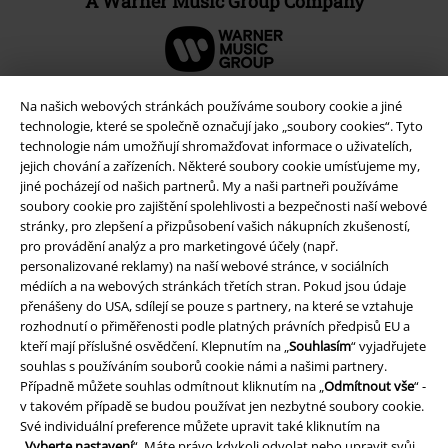
A Warner Music Group Company
Na našich webových stránkách používáme soubory cookie a jiné
technologie, které se společně označují jako „soubory cookies“. Tyto
technologie nám umožňují shromažďovat informace o uživatelích,
jejich chování a zařízeních. Některé soubory cookie umísťujeme my,
jiné pocházejí od našich partnerů. My a naši partneři používáme
soubory cookie pro zajištění spolehlivosti a bezpečnosti naší webové
stránky, pro zlepšení a přizpůsobení vašich nákupních zkušeností,
pro provádění analýz a pro marketingové účely (např.
personalizované reklamy) na naší webové stránce, v sociálních
médiích a na webových stránkách třetích stran. Pokud jsou údaje
Právní informace
přenášeny do USA, sdílejí se pouze s partnery, na které se vztahuje
rozhodnutí o přiměřenosti podle platných právních předpisů EU a
Podmínky
kteří mají příslušné osvědčení. Klepnutím na „
Souhlasím
“ vyjadřujete
souhlas s používáním souborů cookie námi a našimi partnery.
Prohlášení
Případně můžete souhlas odmítnout kliknutím na „
Odmítnout vše
“ -
v takovém případě se budou používat jen nezbytné soubory cookie.
Ochrana osobních údajů
Své individuální preference můžete upravit také kliknutím na
„
Vyberte nastavení
“. Máte právo kdykoli odvolat nebo upravit svůj