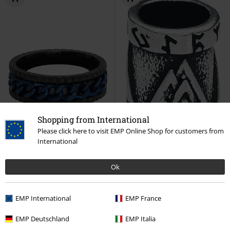
Shopping from International
Please click here to visit EMP Online Shop for customers from
International
Ok
%
Kč 439,00
Kč 279,00
EMP International
EMP France
Chain
etNox
Prsten
Wodan Knot
etNox
Dopněk
EMP Deutschland
EMP Italia
do vlasů