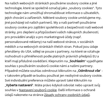
Na našich webových stránkách používáme soubory cookie a jiné
Novinky
Novinky
technologie, které se společně označují jako „soubory cookies“. Tyto
technologie nám umožňují shromažďovat informace o uživatelích,
Kč 489,00
Kč 489,00
jejich chování a zařízeních. Některé soubory cookie umísťujeme my,
Rose
etNox
Prsten
Mondphase
etNox
Prsten
jiné pocházejí od našich partnerů. My a naši partneři používáme
soubory cookie pro zajištění spolehlivosti a bezpečnosti naší webové
stránky, pro zlepšení a přizpůsobení vašich nákupních zkušeností,
pro provádění analýz a pro marketingové účely (např.
personalizované reklamy) na naší webové stránce, v sociálních
médiích a na webových stránkách třetích stran. Pokud jsou údaje
přenášeny do USA, sdílejí se pouze s partnery, na které se vztahuje
rozhodnutí o přiměřenosti podle platných právních předpisů EU a
kteří mají příslušné osvědčení. Klepnutím na „
Souhlasím
“ vyjadřujete
souhlas s používáním souborů cookie námi a našimi partnery.
Případně můžete souhlas odmítnout kliknutím na „
Odmítnout vše
“ -
v takovém případě se budou používat jen nezbytné soubory cookie.
Své individuální preference můžete upravit také kliknutím na
„
Vyberte nastavení
“. Máte právo kdykoli odvolat nebo upravit svůj
souhlas v
Nastavení souborů cookie
. Další informace o ochraně
údajů naleznete na stránce
Zásady ochrany osobních údajů
.