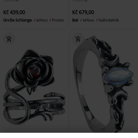
Kč 439,00
Kč 679,00
Große Schlange
etNox
Prsten
Bat
etNox
Náhrdelník