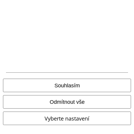
Novinky
%
Kč 519,00
Kč 577,00
Secret Signs
etNox
Prsten
Blue Line
etNox
Prsten
Souhlasím
Odmítnout vše
Vyberte nastavení