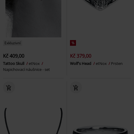
Exkluzivní
%
Kč 409,00
Kč 379,00
Tattoo Skull
etNox
Wolf's Head
etNox
Prsten
Napichovací náušnice - set