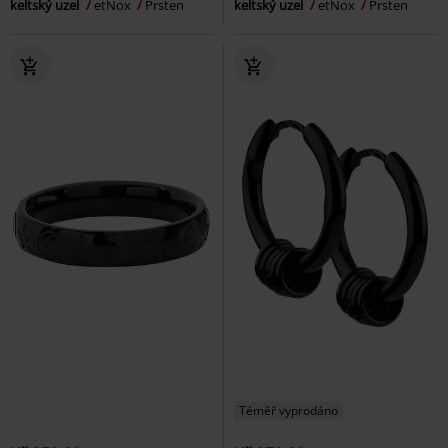
keltský uzel
etNox
Prsten
keltský uzel
etNox
Prsten
Téměř vyprodáno