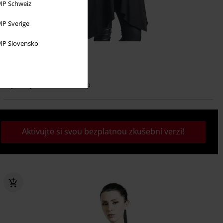
P Schweiz
P Sverige
P Slovensko
SLEVA 30%
Plus Size
DMC
Od
Kč 944,99
Kč 659,00
Od
Top Mireya
Heartless
Top
Aktivujte si svou bezplatnou zkušební verzi!