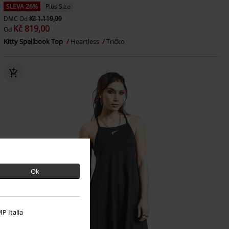
SLEVA 26%
Plus Size
DMC
Od
Kč 1.119,99
Kč 819,00
Od
Kitty Spellbook Top
Heartless
Tričko
Ok
P Italia