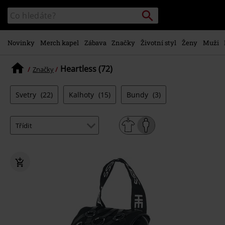
Přejít k
Vyhledávání
Katalog
hlavnímu
vyhledávání
obsahu
Novinky
Merch kapel
Zábava
Značky
Životní styl
Ženy
Muži
Heartless (72)
Značky
Svetry
(22)
Kalhoty
(15)
Bundy
(3)