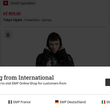
%
Téměř vyprodáno
Kč 899,00
Tokyo Vipers
Heartless
Jersey
 from International
re to visit EMP Online Shop for customers from
EMP France
EMP Deutschland
EM