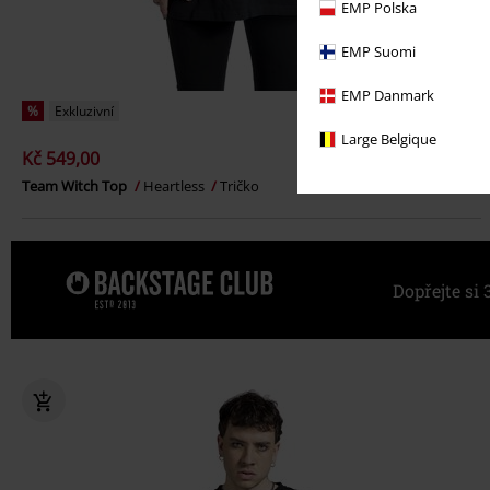
EMP Polska
EMP Suomi
EMP Danmark
%
Exkluzivní
Large Belgique
Kč 549,00
Team Witch Top
Heartless
Tričko
Dopřejte s