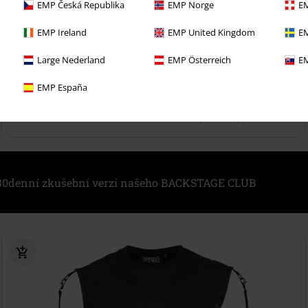
EMP Česká Republika
EMP Norge
EM
EMP Ireland
EMP United Kingdom
EM
Large Nederland
EMP Österreich
EM
%
Plus Size
EMP España
Kč 1.499,00
Od
Pánské tričko Akumu
Heartless
Mikina s kapucí na zip
i 30denní zkušební verzi našeho BACKSTAGE CLUB