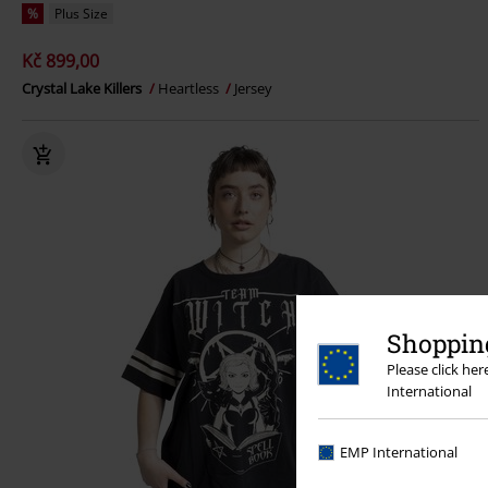
%
Plus Size
Kč 899,00
Crystal Lake Killers
Heartless
Jersey
Shopping
Please click he
International
EMP International