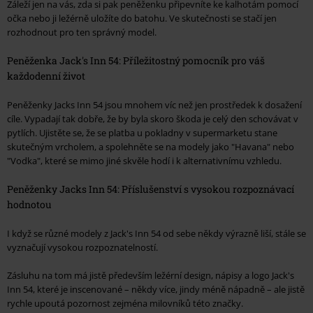
Záleží jen na vás, zda si pak peněženku připevníte ke kalhotám pomocí
očka nebo ji ležérně uložíte do batohu. Ve skutečnosti se stačí jen
rozhodnout pro ten správný model.
Peněženka Jack's Inn 54: Příležitostný pomocník pro váš
každodenní život
Peněženky Jacks Inn 54 jsou mnohem víc než jen prostředek k dosažení
cíle. Vypadají tak dobře, že by byla skoro škoda je celý den schovávat v
pytlích. Ujistěte se, že se platba u pokladny v supermarketu stane
skutečným vrcholem, a spolehněte se na modely jako "Havana" nebo
"Vodka", které se mimo jiné skvěle hodí i k alternativnímu vzhledu.
Peněženky Jacks Inn 54: Příslušenství s vysokou rozpoznávací
hodnotou
I když se různé modely z Jack's Inn 54 od sebe někdy výrazně liší, stále se
vyznačují vysokou rozpoznatelností.
Zásluhu na tom má jistě především ležérní design, nápisy a logo Jack's
Inn 54, které je inscenované – někdy více, jindy méně nápadně – ale jistě
rychle upoutá pozornost zejména milovníků této značky.