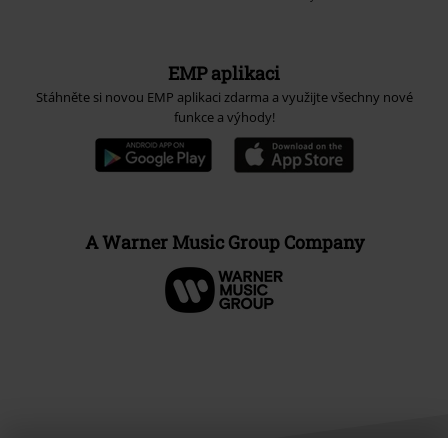
EMP aplikaci
Stáhněte si novou EMP aplikaci zdarma a využijte všechny nové
funkce a výhody!
A Warner Music Group Company