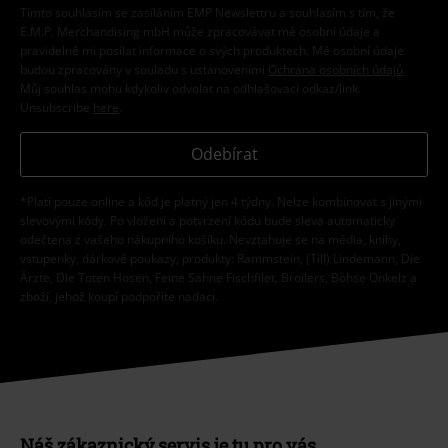
Tímto souhlasím se zasíláním EMP Newslettru a souhlasím s tím, že
E.M.P. Merchandising mbH může zpracovávat mé osobní údaje a
pravidelně mi posílat informace o svých produktech. Mé osobní údaje
budou zpracovány v souladu s ustanoveními
Ochrana osobních údajů
.
Můj souhlas mohu kdykoliv odvolat na odhlašovací odkaz/link.
Unsubscribe
here
.
Odebírat
*Platí pouze online a kód je platný jen 4 týdny. Nelze kombinovat s jinými
slevovými kódy. Po vložení a potvrzení kódu bude sleva automaticky
odečtena z vašeho nákupního košíku. Nevztahuje se na média, knihy,
vstupenky, dárkové poukazy, produkty: Rammstein, (Till) Lindemann, Die
Ärzte, Die Toten Hosen, Feine Sahne Fischfilet, Broilers, Böhse Onkelz a
zboží, jehož koupí podpoříte nadaci.
Náš zákaznický servis je tu pro vás