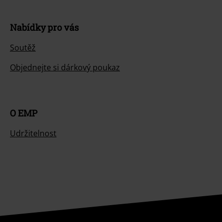
Nabídky pro vás
Soutěž
Objednejte si dárkový poukaz
O EMP
Udržitelnost