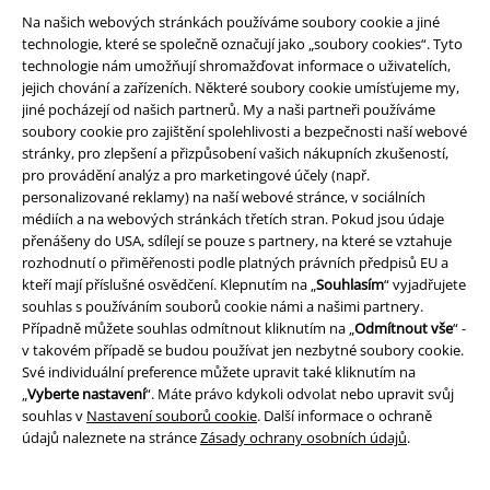
Na našich webových stránkách používáme soubory cookie a jiné
technologie, které se společně označují jako „soubory cookies“. Tyto
technologie nám umožňují shromažďovat informace o uživatelích,
jejich chování a zařízeních. Některé soubory cookie umísťujeme my,
Právní informace
jiné pocházejí od našich partnerů. My a naši partneři používáme
Podmínky
soubory cookie pro zajištění spolehlivosti a bezpečnosti naší webové
stránky, pro zlepšení a přizpůsobení vašich nákupních zkušeností,
pro provádění analýz a pro marketingové účely (např.
Prohlášení
personalizované reklamy) na naší webové stránce, v sociálních
médiích a na webových stránkách třetích stran. Pokud jsou údaje
Ochrana osobních údajů
přenášeny do USA, sdílejí se pouze s partnery, na které se vztahuje
rozhodnutí o přiměřenosti podle platných právních předpisů EU a
Likvidace odpadu a ochrana životního prostředí
kteří mají příslušné osvědčení. Klepnutím na „
Souhlasím
“ vyjadřujete
souhlas s používáním souborů cookie námi a našimi partnery.
Prohlášení o shodě
Případně můžete souhlas odmítnout kliknutím na „
Odmítnout vše
“ -
v takovém případě se budou používat jen nezbytné soubory cookie.
Své individuální preference můžete upravit také kliknutím na
Informace o přístupnosti
„
Vyberte nastavení
“. Máte právo kdykoli odvolat nebo upravit svůj
souhlas v
Nastavení souborů cookie
. Další informace o ochraně
Nastavení souborů cookie
údajů naleznete na stránce
Zásady ochrany osobních údajů
.
Odstoupení od smlouvy