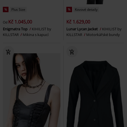
%
Plus Size
%
Kovové detaily
Kč 1.045,00
Kč 1.629,00
Od
Enigmatra Top
KIHILIST by
Lunar Lycan Jacket
KIHILIST by
KILLSTAR
Mikina s kapucí
KILLSTAR
Motorkářské bundy