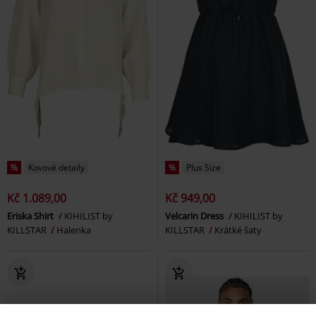
%
Kovové detaily
%
Plus Size
Kč 1.089,00
Kč 949,00
Eriska Shirt
KIHILIST by
Velcarin Dress
KIHILIST by
KILLSTAR
Halenka
KILLSTAR
Krátké šaty