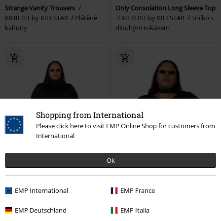
Strange Vanity Trousers
Only Consolation Long Sleeve Top
KIHILIST by KILLSTAR
Plátěné
KIHILIST by KILLSTAR
Tričko s
kalhoty
dlouhým rukávem
Shopping from International
Please click here to visit EMP Online Shop for customers from
International
Ok
EMP International
EMP France
EMP Deutschland
EMP Italia