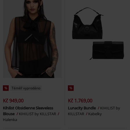
%
Téměř vyprodáno
%
Kč 949,00
Kč 1.769,00
Kihilist Obsidienne Sleeveless
Lunacity Bundle
KIHILIST by
Blouse
KIHILIST by KILLSTAR
KILLSTAR
Kabelky
Halenka