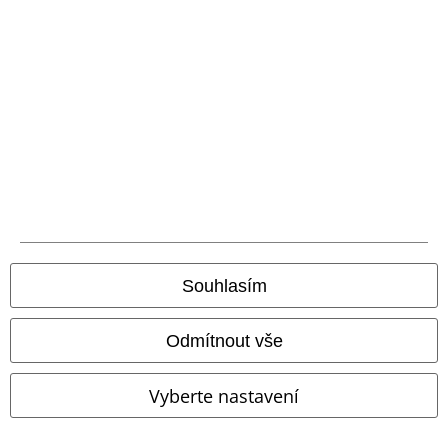
Souhlasím
Výšivka
%
Plus Size
Odmítnout vše
Kč 3.129,00
Kč 1.852,00
Od
Vyberte nastavení
Bleak Boots
KIHILIST by
KIHILIST Bondage Trousers
KILLSTAR
Boty
KIHILIST by KILLSTAR
Džíny