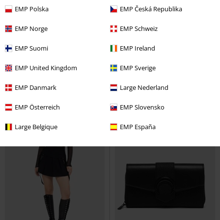
Plus Size
%
Výšivka
EMP Polska
EMP Česká Republika
Kč 1.439,00
Kč 696,00
EMP Norge
EMP Schweiz
Secretly Weep Maxi Skirt
Echoed Darkness Tunic Top
EMP Suomi
EMP Ireland
KIHILIST by KILLSTAR
Dlouhá
KIHILIST by KILLSTAR
Tričko s
sukně
dlouhým rukávem
EMP United Kingdom
EMP Sverige
EMP Danmark
Large Nederland
EMP Österreich
EMP Slovensko
Large Belgique
EMP España