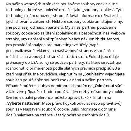
Na našich webových stránkách používáme soubory cookie a jiné
technologie, které se společně označují jako „soubory cookies“. Tyto
technologie nám umožňují shromažďovat informace o uživatelích,
jejich chování a zařízeních. Některé soubory cookie umísťujeme my,
jiné pocházejí od našich partnerů. My a naši partneři používáme
soubory cookie pro zajištění spolehlivosti a bezpečnosti naší webové
stránky, pro zlepšení a přizpůsobení vašich nákupních zkušeností,
pro provádění analýz a pro marketingové účely (např.
personalizované reklamy) na naší webové stránce, v sociálních
médiích a na webových stránkách třetích stran. Pokud jsou údaje
přenášeny do USA, sdílejí se pouze s partnery, na které se vztahuje
rozhodnutí o přiměřenosti podle platných právních předpisů EU a
kteří mají příslušné osvědčení. Klepnutím na „
Souhlasím
“ vyjadřujete
souhlas s používáním souborů cookie námi a našimi partnery.
%
Kovové detaily
%
Plus Size
Případně můžete souhlas odmítnout kliknutím na „
Odmítnout vše
“ -
v takovém případě se budou používat jen nezbytné soubory cookie.
Kč 949,00
Kč 543,00
Své individuální preference můžete upravit také kliknutím na
Thelma Corset
KIHILIST by
Grave Wind T-shirt
KIHILIST by
„
Vyberte nastavení
“. Máte právo kdykoli odvolat nebo upravit svůj
KILLSTAR
Korzet
KILLSTAR
Tričko
souhlas v
Nastavení souborů cookie
. Další informace o ochraně
údajů naleznete na stránce
Zásady ochrany osobních údajů
.