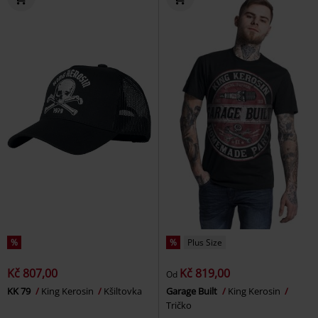
%
%
Plus Size
Kč 807,00
Kč 819,00
Od
KK 79
King Kerosin
Kšiltovka
Garage Built
King Kerosin
Tričko