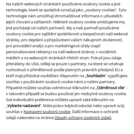
Na našich webových stránkách používáme soubory cookie a jiné
technologie, které se společně označují jako „soubory cookies“. Tyto
technologie nám umožňují shromažďovat informace o uživatelích,
jejich chování a zařízeních. Některé soubory cookie umísťujeme my,
jiné pocházejí od našich partnerů. My a naši partneři používáme
soubory cookie pro zajištění spolehlivosti a bezpečnosti naší webové
stránky, pro zlepšení a přizpůsobení vašich nákupních zkušeností,
pro provádění analýz a pro marketingové účely (např.
personalizované reklamy) na naší webové stránce, v sociálních
médiích a na webových stránkách třetích stran. Pokud jsou údaje
přenášeny do USA, sdílejí se pouze s partnery, na které se vztahuje
rozhodnutí o přiměřenosti podle platných právních předpisů EU a
kteří mají příslušné osvědčení. Klepnutím na „
Souhlasím
“ vyjadřujete
souhlas s používáním souborů cookie námi a našimi partnery.
Případně můžete souhlas odmítnout kliknutím na „
Odmítnout vše
“ -
%
Téměř vyprodáno
%
Téměř vyprodáno
v takovém případě se budou používat jen nezbytné soubory cookie.
Své individuální preference můžete upravit také kliknutím na
Kč 1.359,00
Kč 1.709,00
„
Vyberte nastavení
“. Máte právo kdykoli odvolat nebo upravit svůj
California Motor State Hoodie
Havajská košile Sailor
King
souhlas v
Nastavení souborů cookie
. Další informace o ochraně
King Kerosin
Mikina s kapucí
Kerosin
Košile s krátkým
údajů naleznete na stránce
Zásady ochrany osobních údajů
.
rukávem