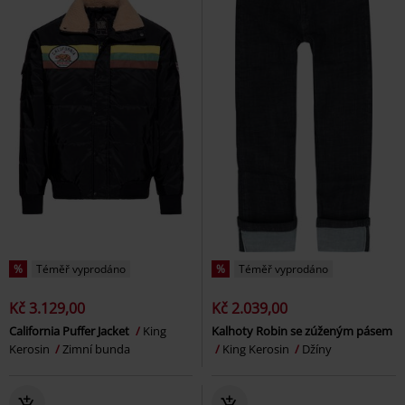
%
Téměř vyprodáno
%
Téměř vyprodáno
Kč 3.129,00
Kč 2.039,00
California Puffer Jacket
King
Kalhoty Robin se zúženým pásem
Kerosin
Zimní bunda
King Kerosin
Džíny