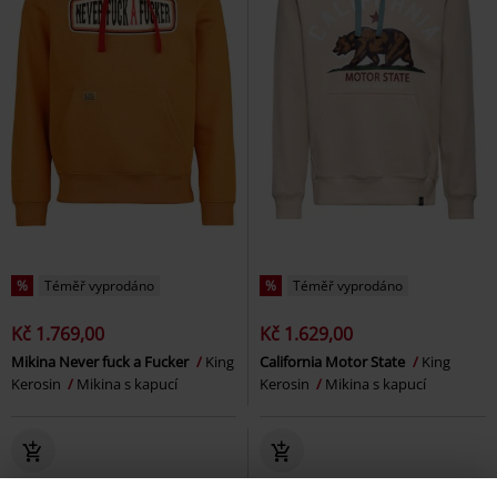
%
Téměř vyprodáno
%
Téměř vyprodáno
Kč 1.769,00
Kč 1.629,00
Mikina Never fuck a Fucker
King
California Motor State
King
Kerosin
Mikina s kapucí
Kerosin
Mikina s kapucí