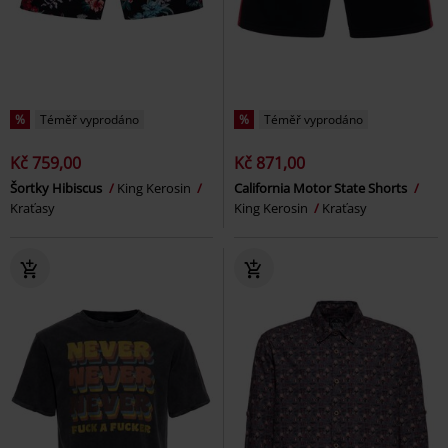
%
Téměř vyprodáno
%
Téměř vyprodáno
Kč 759,00
Kč 871,00
Šortky Hibiscus
King Kerosin
California Motor State Shorts
Kraťasy
King Kerosin
Kraťasy