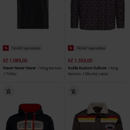
%
Téměř vyprodáno
%
Téměř vyprodáno
Kč 1.089,00
Kč 1.359,00
Never Never Never
King Kerosin
Košile Kustom Kulture
King
Tričko
Kerosin
Dlouhý rukáv