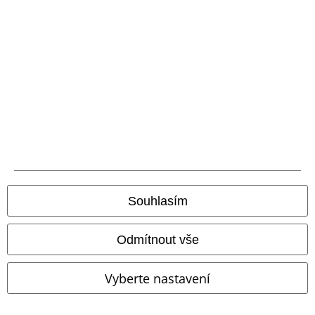
Souhlasím
Odmítnout vše
%
Téměř vyprodáno
Vyberte nastavení
Kč 655,00
Šortky Citrus Cocktail
King