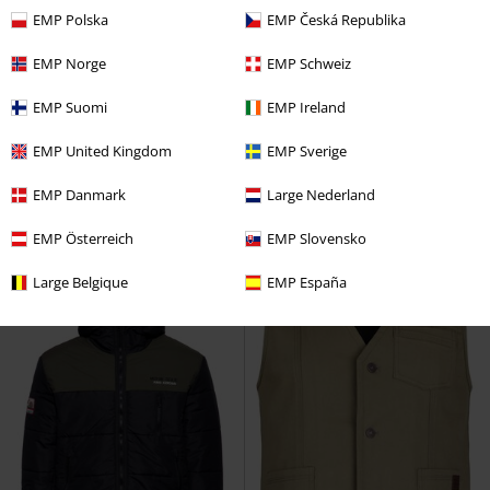
EMP Polska
EMP Česká Republika
EMP Norge
EMP Schweiz
Téměř vyprodáno
%
Téměř vyprodáno
EMP Suomi
EMP Ireland
Kč 1.899,00
Kč 2.989,00
EMP United Kingdom
EMP Sverige
Košile AOP Tropical Sea
King
Colorado Puffer Jacket
King
Kerosin
Košile s krátkým
Kerosin
Zimní bunda
EMP Danmark
Large Nederland
rukávem
EMP Österreich
EMP Slovensko
Large Belgique
EMP España