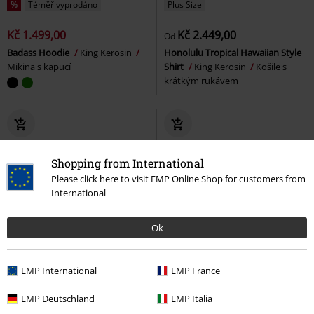
%
Téměř vyprodáno
Plus Size
Kč 1.499,00
Kč 2.449,00
Od
Badass Hoodie
King Kerosin
Honolulu Tropical Hawaiian Style
Mikina s kapucí
Shirt
King Kerosin
Košile s
krátkým rukávem
Shopping from International
Please click here to visit EMP Online Shop for customers from
International
Ok
EMP International
EMP France
EMP Deutschland
EMP Italia