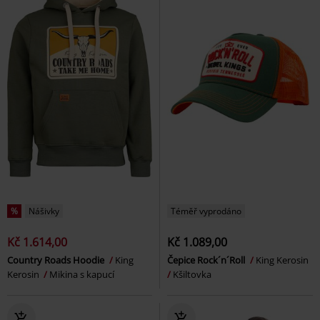
%
Nášivky
Téměř vyprodáno
Kč 1.614,00
Kč 1.089,00
Country Roads Hoodie
King
Čepice Rock´n´Roll
King Kerosin
Kerosin
Mikina s kapucí
Kšiltovka