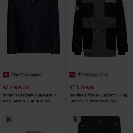
%
Téměř vyprodáno
%
Téměř vyprodáno
Kč 2.989,00
Kč 1.769,00
Winter Coat Dark Blue Wash
Bunda California Outdoor
King
King Kerosin
Zimní bunda
Kerosin
Přechodní bundy