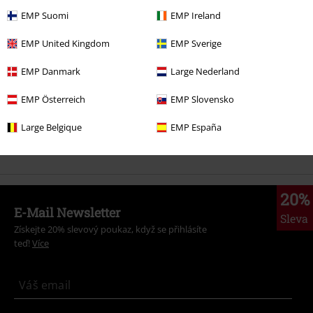
EMP Suomi
EMP Ireland
Dopřejte si 30denní zkušební verzi našeho BACKSTAGE CLUB
EMP United Kingdom
EMP Sverige
Aktivujte si svou bezplatnou zkušební verzi!
EMP Danmark
Large Nederland
EMP Österreich
EMP Slovensko
Large Belgique
EMP España
Lucky 13 Clothing
20%
E-Mail Newsletter
Sleva
Získejte 20% slevový poukaz, když se přihlásíte
teď!
Více