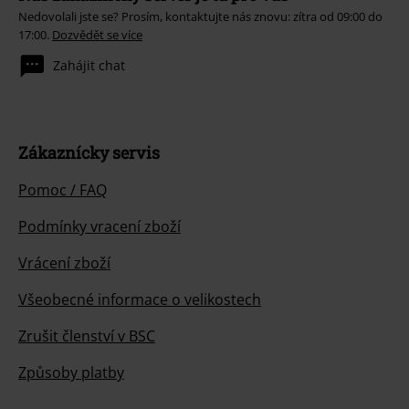
Nedovolali jste se? Prosím, kontaktujte nás znovu: zítra od 09:00 do
17:00.
Dozvědět se více
Zahájit chat
Zákaznícky servis
Pomoc / FAQ
Podmínky vracení zboží
Vrácení zboží
Všeobecné informace o velikostech
Zrušit členství v BSC
Způsoby platby