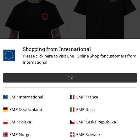
Shopping from International
Please click here to visit EMP Online Shop for customers from
International
%
Plus Size
%
Plus Size
Ok
Kč 629,00
Kč 1.499,00
EMP International
EMP France
Tričko L13 Custom Clean
Lucky
Pracovní košile L13 The Miss Trust
13
Tričko
Lucky 13
Košile s krátkým
EMP Deutschland
EMP Italia
rukávem
EMP Polska
EMP Česká Republika
EMP Norge
EMP Schweiz