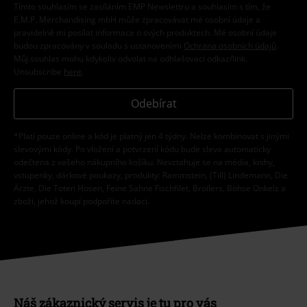
Tímto souhlasím se zasíláním EMP Newslettru a souhlasím s tím, že
E.M.P. Merchandising mbH může zpracovávat mé osobní údaje a
pravidelně mi posílat informace o svých produktech. Mé osobní údaje
budou zpracovány v souladu s ustanoveními
Ochrana osobních údajů
.
Můj souhlas mohu kdykoliv odvolat na odhlašovací odkaz/link.
Unsubscribe
here
.
Odebírat
*Platí pouze online a kód je platný jen 4 týdny. Nelze kombinovat s jinými
slevovými kódy. Po vložení a potvrzení kódu bude sleva automaticky
odečtena z vašeho nákupního košíku. Nevztahuje se na média, knihy,
vstupenky, dárkové poukazy, produkty: Rammstein, (Till) Lindemann, Die
Ärzte, Die Toten Hosen, Feine Sahne Fischfilet, Broilers, Böhse Onkelz a
zboží, jehož koupí podpoříte nadaci.
Náš zákaznický servis je tu pro vás