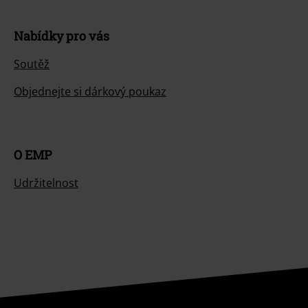
Nabídky pro vás
Soutěž
Objednejte si dárkový poukaz
O EMP
Udržitelnost