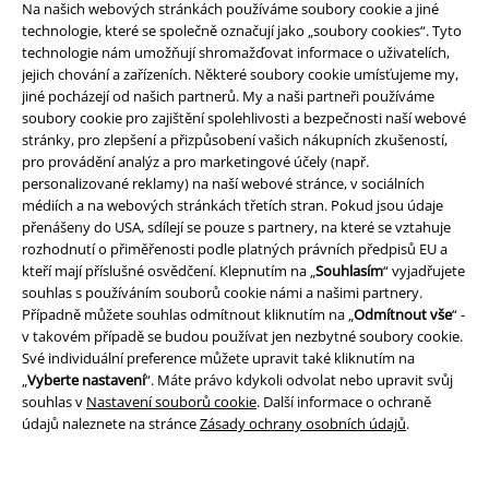
Na našich webových stránkách používáme soubory cookie a jiné
technologie, které se společně označují jako „soubory cookies“. Tyto
technologie nám umožňují shromažďovat informace o uživatelích,
jejich chování a zařízeních. Některé soubory cookie umísťujeme my,
Právní informace
jiné pocházejí od našich partnerů. My a naši partneři používáme
soubory cookie pro zajištění spolehlivosti a bezpečnosti naší webové
Podmínky
stránky, pro zlepšení a přizpůsobení vašich nákupních zkušeností,
pro provádění analýz a pro marketingové účely (např.
Prohlášení
personalizované reklamy) na naší webové stránce, v sociálních
médiích a na webových stránkách třetích stran. Pokud jsou údaje
Ochrana osobních údajů
přenášeny do USA, sdílejí se pouze s partnery, na které se vztahuje
rozhodnutí o přiměřenosti podle platných právních předpisů EU a
kteří mají příslušné osvědčení. Klepnutím na „
Souhlasím
“ vyjadřujete
Likvidace odpadu a ochrana životního prostředí
souhlas s používáním souborů cookie námi a našimi partnery.
Případně můžete souhlas odmítnout kliknutím na „
Odmítnout vše
“ -
Prohlášení o shodě
v takovém případě se budou používat jen nezbytné soubory cookie.
Své individuální preference můžete upravit také kliknutím na
Informace o přístupnosti
„
Vyberte nastavení
“. Máte právo kdykoli odvolat nebo upravit svůj
souhlas v
Nastavení souborů cookie
. Další informace o ochraně
Nastavení souborů cookie
údajů naleznete na stránce
Zásady ochrany osobních údajů
.
Odstoupení od smlouvy