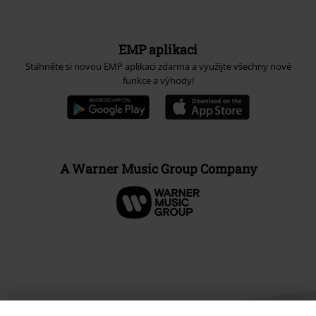
EMP aplikaci
Stáhněte si novou EMP aplikaci zdarma a využijte všechny nové
funkce a výhody!
A Warner Music Group Company