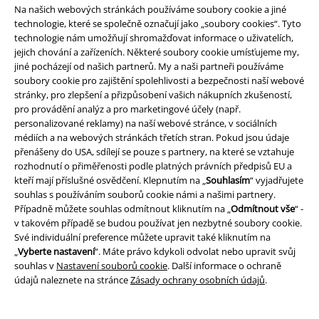
manžetami
Black Premium by
Premium by EMP
Džíny
Na našich webových stránkách používáme soubory cookie a jiné
EMP
Džíny
+1
technologie, které se společně označují jako „soubory cookies“. Tyto
+1
technologie nám umožňují shromažďovat informace o uživatelích,
jejich chování a zařízeních. Některé soubory cookie umísťujeme my,
jiné pocházejí od našich partnerů. My a naši partneři používáme
soubory cookie pro zajištění spolehlivosti a bezpečnosti naší webové
stránky, pro zlepšení a přizpůsobení vašich nákupních zkušeností,
pro provádění analýz a pro marketingové účely (např.
personalizované reklamy) na naší webové stránce, v sociálních
médiích a na webových stránkách třetích stran. Pokud jsou údaje
přenášeny do USA, sdílejí se pouze s partnery, na které se vztahuje
rozhodnutí o přiměřenosti podle platných právních předpisů EU a
kteří mají příslušné osvědčení. Klepnutím na „
Souhlasím
“ vyjadřujete
souhlas s používáním souborů cookie námi a našimi partnery.
Případně můžete souhlas odmítnout kliknutím na „
Odmítnout vše
“ -
v takovém případě se budou používat jen nezbytné soubory cookie.
Své individuální preference můžete upravit také kliknutím na
„
Vyberte nastavení
“. Máte právo kdykoli odvolat nebo upravit svůj
souhlas v
Nastavení souborů cookie
. Další informace o ochraně
údajů naleznete na stránce
Zásady ochrany osobních údajů
.