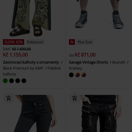
SLEVA 32%
Exkluzivní
%
Plus Size
DMC
Kč 1.699,00
Kč 1.155,00
Kč 871,00
Od
Zavinovací kalhoty s ornamenty
Savage Vintage Shorts
Brandit
Black Premium by EMP
Plátěné
Kraťasy
kalhoty