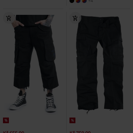
+4
%
%