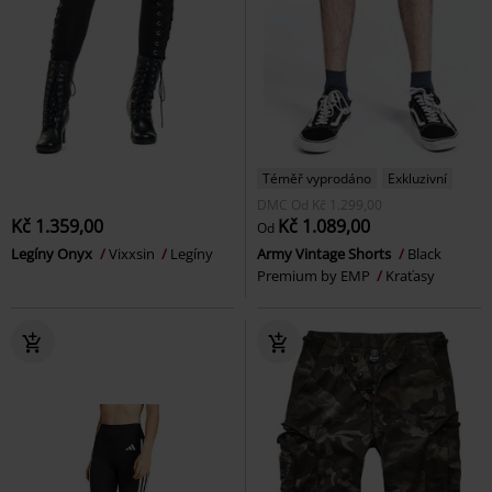
Téměř vyprodáno
Exkluzivní
DMC
Od
Kč 1.299,00
Kč 1.359,00
Kč 1.089,00
Od
Legíny Onyx
Vixxsin
Legíny
Army Vintage Shorts
Black
Premium by EMP
Kraťasy