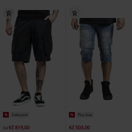
%
Exkluzivní
%
Plus Size
Kč 819,00
Kč 503,00
Od