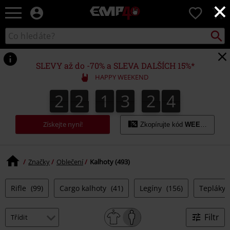
×
EMP
0
-
Hudba,
Vyhled
Katalog
TV
vyhledávání
filmy
&
SLEVY až do -70% a SLEVA DALŠÍCH 15%*
seriály,
HAPPY WEEKEND
Merch
pro
2
2
1
3
2
3
2
2
1
3
2
2
2
3
4
3
hráče,
Alternativní
móda
Získejte nyní!
Zkopírujte kód
WEEKEND
Značky
Oblečení
Kalhoty (493)
Rifle
(99)
Cargo kalhoty
(41)
Legíny
(156)
Tepláky
Filtr