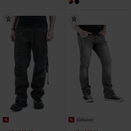
%
%
Exkluzivní