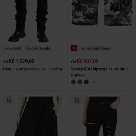
Exkluzivní
Kovové detaily
%
Téměř vyprodáno
Kč 1.629,00
Kč 607,00
Od
Od
Pete
Gothicana by EMP
Džíny
Šortky BDU Ripstop
Brandit
Kraťasy
+4