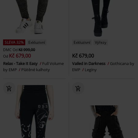
SLEVA 32%
Exkluzivní
Exkluzivní
Výřezy
DMC
Od
Kč 999,00
Kč 679,00
Kč 679,00
Od
Relax - Take It Easy
Full Volume
Vailed in Darkness
Gothicana by
by EMP
Plátěné kalhoty
EMP
Legíny