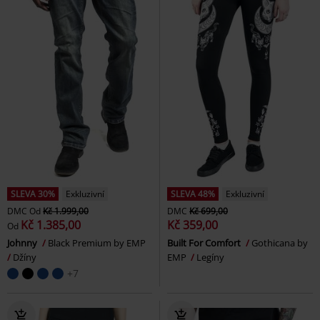
SLEVA 30%
Exkluzivní
SLEVA 48%
Exkluzivní
DMC
Od
Kč 1.999,00
DMC
Kč 699,00
Kč 1.385,00
Kč 359,00
Od
Johnny
Black Premium by EMP
Built For Comfort
Gothicana by
Džíny
EMP
Legíny
+7