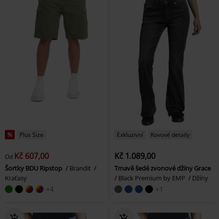
%
Plus Size
Exkluzivní
Kovové detaily
Kč 607,00
Kč 1.089,00
Od
Šortky BDU Ripstop
Brandit
Tmavě šedé zvonové džíny Grace
Kraťasy
Black Premium by EMP
Džíny
+4
+1