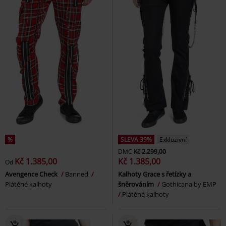
%
SLEVA 39%
Exkluzivní
DMC
Kč 2.299,00
Kč 1.385,00
Kč 1.385,00
Od
Avengence Check
Banned
Kalhoty Grace s řetízky a
Plátěné kalhoty
šněrováním
Gothicana by EMP
Plátěné kalhoty