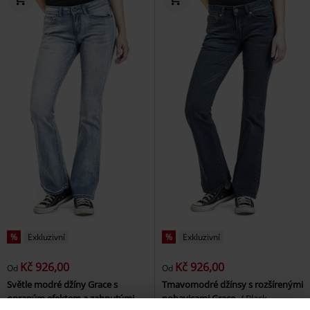
%
Exkluzivní
%
Exkluzivní
Kč 926,00
Kč 926,00
Od
Od
Světle modré džíny Grace s
Tmavomodré džínsy s rozšírenými
opraným efektem a zahnutými
nohavicami Grace
Black