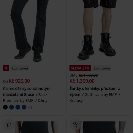
%
Exkluzivní
SLEVA 27%
Exkluzivní
DMC
Kč 1.799,00
Kč 926,00
Kč 1.309,00
Od
Cierne džínsy so zahnutými
Šortky s řemínky, přezkami a
manžetami Grace
Black
zipem
Gothicana by EMP
Premium by EMP
Džíny
Kraťasy
+1