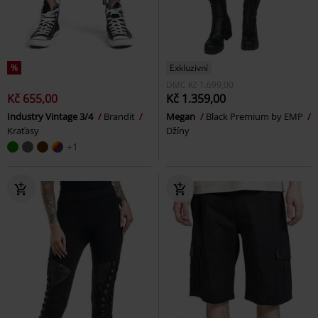
%
Exkluzivní
DMC
Kč 1.699,00
Kč 655,00
Kč 1.359,00
Industry Vintage 3/4
Brandit
Megan
Black Premium by EMP
Kraťasy
Džíny
+1