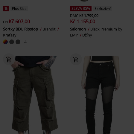
%
Plus Size
SLEVA 35%
Exkluzivní
DMC
Kč 1.799,00
Kč 607,00
Kč 1.155,00
Od
Šortky BDU Ripstop
Brandit
Salomon
Black Premium by
Kraťasy
EMP
Džíny
+4