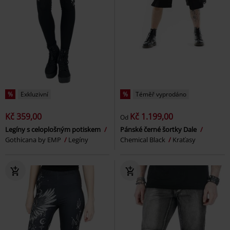
%
Exkluzivní
%
Téměř vyprodáno
Kč 359,00
Kč 1.199,00
Od
Legíny s celoplošným potiskem
Pánské černé šortky Dale
Gothicana by EMP
Legíny
Chemical Black
Kraťasy