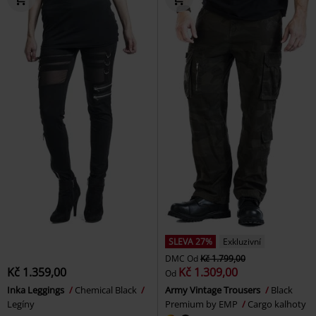
SLEVA 27%
Exkluzivní
DMC
Od
Kč 1.799,00
Kč 1.359,00
Kč 1.309,00
Od
Inka Leggings
Chemical Black
Army Vintage Trousers
Black
Legíny
Premium by EMP
Cargo kalhoty