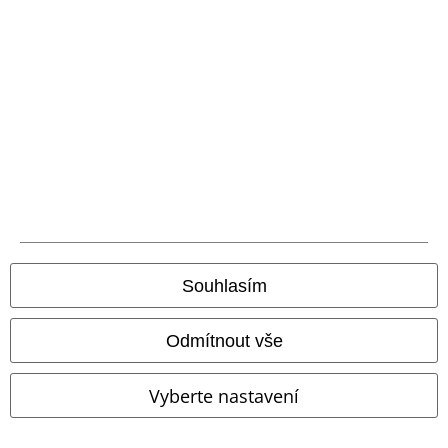
%
Exkluzivní
%
Exkluzivní
Kč 1.089,00
Kč 926,00
Od
Od
Sada legin Built for Comfort
Take Comfort
Gothicana by
Black Premium by EMP
Legíny
EMP
Legíny
Souhlasím
Odmítnout vše
Vyberte nastavení