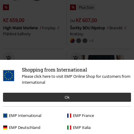
%
%
Plus Size
Kč 659,00
Kč 607,00
Od
High Waist Marlene
Forplay
Šortky BDU Ripstop
Brandit
Plátěné kalhoty
Kraťasy
+4
Shopping from International
Please click here to visit EMP Online Shop for customers from
International
Ok
EMP International
EMP France
EMP Deutschland
EMP Italia