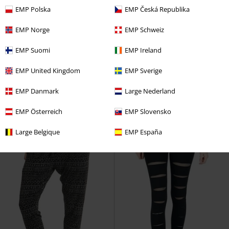
EMP Polska
EMP Česká Republika
EMP Norge
EMP Schweiz
%
%
Kovové detaily
EMP Suomi
EMP Ireland
Kč 1.769,00
Kč 1.852,00
EMP United Kingdom
EMP Sverige
Balík legin Must-Have
Innocent
Kalhoty Anders
Chemical Black
EMP Danmark
Large Nederland
Legíny
Plátěné kalhoty
EMP Österreich
EMP Slovensko
Large Belgique
EMP España