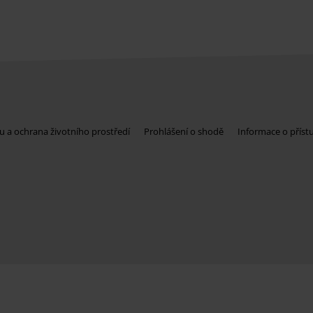
u a ochrana životního prostředí
Prohlášení o shodě
Informace o příst