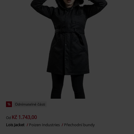
%
Odnímatelné části
Kč 1.743,00
Od
Lois Jacket
Poizen Industries
Přechodní bundy