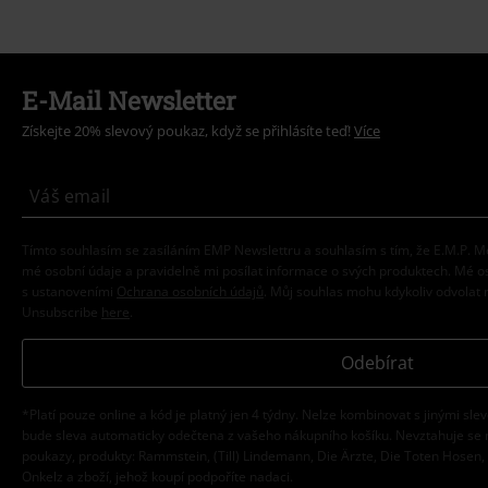
E-Mail Newsletter
Získejte 20% slevový poukaz, když se přihlásíte teď!
Více
Tímto souhlasím se zasíláním EMP Newslettru a souhlasím s tím, že E.M.P.
mé osobní údaje a pravidelně mi posílat informace o svých produktech. Mé 
s ustanoveními
Ochrana osobních údajů
. Můj souhlas mohu kdykoliv odvolat 
Unsubscribe
here
.
Odebírat
*Platí pouze online a kód je platný jen 4 týdny. Nelze kombinovat s jinými sle
bude sleva automaticky odečtena z vašeho nákupního košíku. Nevztahuje se 
poukazy, produkty: Rammstein, (Till) Lindemann, Die Ärzte, Die Toten Hosen, F
Onkelz a zboží, jehož koupí podpoříte nadaci.