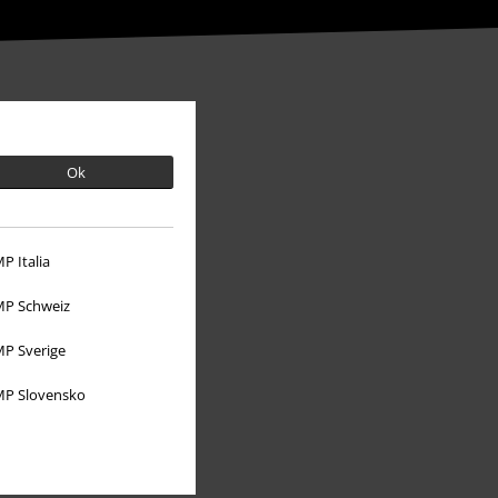
Ok
P Italia
P Schweiz
P Sverige
O EMP
P Slovensko
Udržitelnost