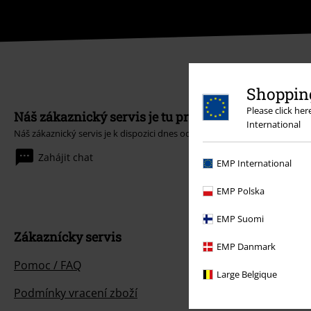
Shopping
Please click he
Náš zákaznický servis je tu pro vás
International
Náš zákaznický servis je k dispozici dnes od 09:00 hod do 17:00 hod.
Dozv
Zahájit chat
EMP International
EMP Polska
EMP Suomi
Zákaznícky servis
EMP Danmark
Pomoc / FAQ
Large Belgique
Podmínky vracení zboží