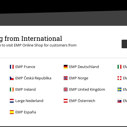
 from International
re to visit EMP Online Shop for customers from
ědět se více
EMP France
EMP Deutschland
EM
EMP Česká Republika
EMP Norge
EM
EMP Ireland
EMP United Kingdom
EM
Nabídky pro vás
Large Nederland
EMP Österreich
EM
Soutěž
EMP España
Objednejte si dárkový poukaz