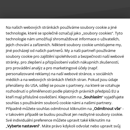
Na našich webových stránkách používáme soubory cookie a jiné
technologie, které se společně označují jako „soubory cookies“. Tyto
technologie nám umožňují shromažďovat informace o uživatelích,
Právní informace
jejich chování a zařízeních. Některé soubory cookie umísťujeme my,
jiné pocházejí od našich partnerů. My a naši partneři používáme
Podmínky
soubory cookie pro zajištění spolehlivosti a bezpečnosti naší webové
stránky, pro zlepšení a přizpůsobení vašich nákupních zkušeností,
Prohlášení
pro provádění analýz a pro marketingové účely (např.
personalizované reklamy) na naší webové stránce, v sociálních
Ochrana osobních údajů
médiích a na webových stránkách třetích stran. Pokud jsou údaje
přenášeny do USA, sdílejí se pouze s partnery, na které se vztahuje
Likvidace odpadu a ochrana životního prostředí
rozhodnutí o přiměřenosti podle platných právních předpisů EU a
kteří mají příslušné osvědčení. Klepnutím na „
Souhlasím
“ vyjadřujete
souhlas s používáním souborů cookie námi a našimi partnery.
Prohlášení o shodě
Případně můžete souhlas odmítnout kliknutím na „
Odmítnout vše
“ -
v takovém případě se budou používat jen nezbytné soubory cookie.
Informace o přístupnosti
Své individuální preference můžete upravit také kliknutím na
„
Vyberte nastavení
“. Máte právo kdykoli odvolat nebo upravit svůj
Nastavení souborů cookie