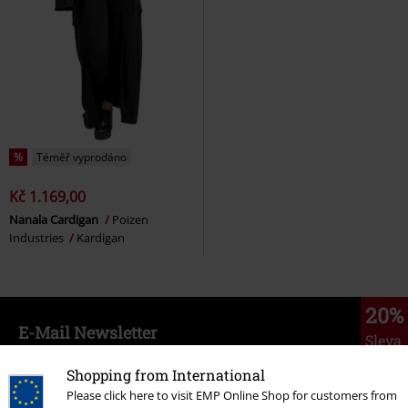
%
Téměř vyprodáno
Kč 1.169,00
Nanala Cardigan
Poizen
Industries
Kardigan
20%
E-Mail Newsletter
Sleva
Získejte 20% slevový poukaz, když se přihlásíte
teď!
Více
Shopping from International
Please click here to visit EMP Online Shop for customers from