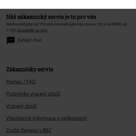
Náš zákaznický servis je tu pro vás
Nedovolali jste se? Prosím, kontaktujte nás znovu: zítra od 09:00 do
17:00.
Dozvědět se více
Zahájit chat
Zákaznícky servis
Pomoc / FAQ
Podmínky vracení zboží
Vrácení zboží
Všeobecné informace o velikostech
Zrušit členství v BSC