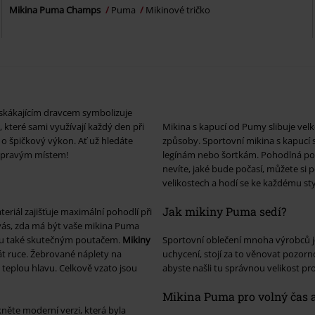
Mikina Puma Champs
Puma
Mikinové tričko
 skákajícím dravcem symbolizuje
, které sami využívají každý den při
Mikina s kapucí od Pumy slibuje velk
o špičkový výkon. Ať už hledáte
způsoby. Sportovní mikina s kapucí 
 pravým místem!
legínám nebo šortkám. Pohodlná pot
nevíte, jaké bude počasí, můžete si 
velikostech a hodí se ke každému sty
Jak mikiny Puma sedí?
riál zajišťuje maximální pohodlí při
a vás, zda má být vaše mikina Puma
jsou také skutečným poutačem.
Mikiny
Sportovní oblečení mnoha výrobců j
át ruce. Žebrované náplety na
uchycení, stojí za to věnovat pozorno
 teplou hlavu. Celkově vzato jsou
abyste našli tu správnou velikost pr
Mikina Puma pro volný čas 
něte moderní verzi, která byla