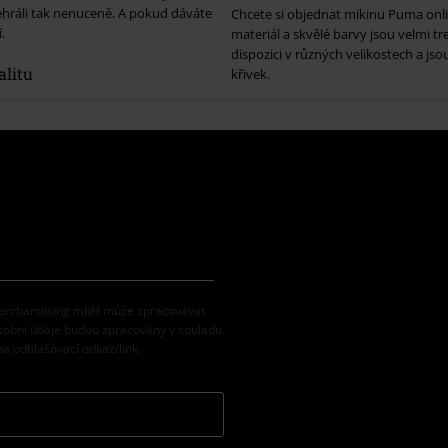
nehráli tak nenuceně. A pokud dáváte
Chcete si objednat mikinu Puma onli
.
materiál a skvělé barvy jsou velmi t
dispozici v různých velikostech a js
alitu
křivek.
 Merchandising mbH může zpracovávat
osobní údaje budou zpracovány v souladu
na odhlašovací odkaz/link.