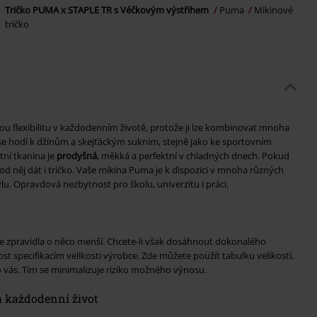
Tričko PUMA x STAPLE TR s Véčkovým výstřihem
Puma
Mikinové
tričko
ou flexibilitu v každodenním životě, protože ji lze kombinovat mnoha
se hodí k džínům a skejťáckým sukním, stejně jako ke sportovním
ní tkanina je
prodyšná
, měkká a perfektní v chladných dnech. Pokud
pod něj dát i tričko. Vaše mikina Puma je k dispozici v mnoha různých
lu. Opravdová nezbytnost pro školu, univerzitu i práci.
e zpravidla o něco menší. Chcete-li však dosáhnout dokonalého
st specifikacím velikosti výrobce. Zde můžete použít tabulku velikostí,
o vás. Tím se minimalizuje riziko možného výnosu.
a každodenní život