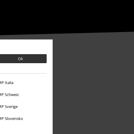
Ok
P Italia
P Schweiz
P Sverige
P Slovensko
O EMP