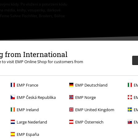
vovými kódy. Po vložení a potvrzení kódu
na média, knihy, vstupenky, dárkové
eine Sahne Fischfilet, Broilers, Böhse
 from International
re to visit EMP Online Shop for customers from
ědět se více
EMP France
EMP Deutschland
EM
EMP Česká Republika
EMP Norge
EM
EMP Ireland
EMP United Kingdom
EM
Large Nederland
EMP Österreich
EM
Nabídky pro vás
EMP España