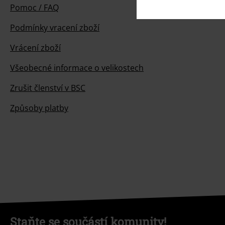
Pomoc / FAQ
Podmínky vracení zboží
Vrácení zboží
Všeobecné informace o velikostech
Zrušit členství v BSC
Způsoby platby
Staňte se součástí komunity!