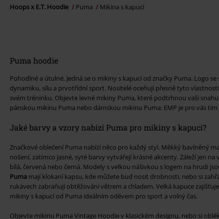
Hoops x E.T. Hoodie
Puma
Mikina s kapucí
Puma hoodie
Pohodlné a útulné. Jedná se o mikiny s kapucí od značky Puma. Logo se
dynamiku, sílu a prvotřídní sport. Nositelé oceňují přesně tyto vlastnosti
svém tréninku. Objevte levné mikiny Puma, které podtrhnou vaši snahu 
pánskou mikinu Puma nebo dámskou mikinu Puma: EMP je pro vás tím
Jaké barvy a vzory nabízí Puma pro mikiny s kapucí?
Značkové oblečení Puma nabízí něco pro každý styl. Měkký bavlněný mate
nošení, zatímco jasné, syté barvy vytvářejí krásné akcenty. Záleží jen n
bílá, červená nebo černá. Modely s velkou nášivkou s logem na hrudi 
Puma
mají klokaní kapsu, kde můžete buď nosit drobnosti, nebo si zahř
rukávech zabraňují obtěžování větrem a chladem. Velká kapuce zajišťuje
mikiny s kapucí od Puma ideálním oděvem pro sport a volný čas.
Objevte mikinu Puma Vintage Hoodie v klasickém designu, nebo si oblék