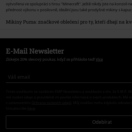
vytvořena ve spolupráci s hrou "Minecraft". Ještě nikdy jste na konzoli 
přednost výkonu v posilovně, ideální jsou také prodyšné mikiny s kapucí
Mikiny Puma: značkové oblečení pro ty, kteří dbají na kv
E-Mail Newsletter
Získejte 20% slevový poukaz, když se přihlásíte teď!
Více
Tímto souhlasím se zasíláním EMP Newslettru a souhlasím s tím, že E.M.P.
mé osobní údaje a pravidelně mi posílat informace o svých produktech. Mé 
s ustanoveními
Ochrana osobních údajů
. Můj souhlas mohu kdykoliv odvolat 
Unsubscribe
here
.
Odebírat