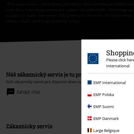
*Platí pouze online a kód je platný jen 4 týdny. Nelze kombinovat s jinými sle
bude sleva automaticky odečtena z vašeho nákupního košíku. Nevztahuje se 
poukazy, produkty: Rammstein, (Till) Lindemann, Die Ärzte, Die Toten Hosen, F
Onkelz a zboží, jehož koupí podpoříte nadaci.
Shopping
Please click he
International
Náš zákaznický servis je tu pro vás
Náš zákaznický servis je k dispozici dnes od 09:00 hod do 17:00 hod.
Dozv
EMP International
Zahájit chat
EMP Polska
EMP Suomi
EMP Danmark
Zákaznícky servis
Large Belgique