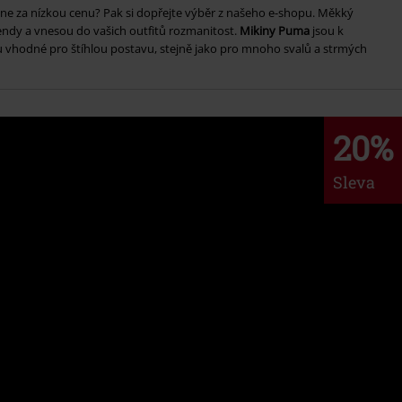
ne za nízkou cenu? Pak si dopřejte výběr z našeho e-shopu. Měkký
rendy a vnesou do vašich outfitů rozmanitost.
Mikiny Puma
jsou k
ou vhodné pro štíhlou postavu, stejně jako pro mnoho svalů a strmých
20%
Sleva