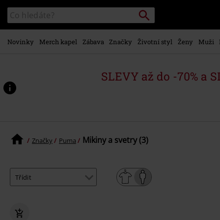
Přejít k
Vyhledávání
Katalog
hlavnímu
vyhledávání
obsahu
Novinky
Merch kapel
Zábava
Značky
Životní styl
Ženy
Muži
SLEVY až do -70% a 
Mikiny a svetry (3)
Značky
Puma